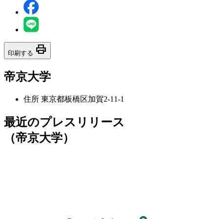
print
印刷する
帝京大学
住所
東京都板橋区加賀2-11-1
最近のプレスリリース
（帝京大学）