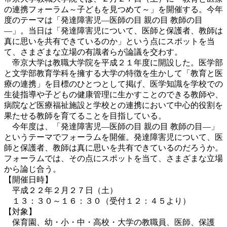
の連携フォーラム～子どもを見つめて～」を開催する。今年
度のテーマは「発達障害児―医師の目 親の目 教師の目
―」。当日は「発達障害児について、医師と保護者、教師は
真に思いを共有できているのか」という点にスポットを当
て、さまざまな立場の有識者らが論議を交わす。
帝京大学は教職大学院を平成２１年度に開設した。医学部
と文学部教育学科を擁する大学の特徴を生かして「教育と医
療の連携」を目標のひとつとして掲げ、医学知識を学校での
生徒指導や子どもの健康管理に生かすことのできる教師や、
病院など医療福祉施設と学校との連携において中心的役割を
果たせる教師を育てることを目指している。
今年度は、「発達障害児―医師の目 親の目 教師の目―」
というテーマでフォーラムを開催。発達障害児について、医
師と保護者、教師は真に思いを共有できているのだろうか。
フォーラムでは、その点にスポットを当て、さまざまな立場
から論じ合う。
【開催日時】
平成２２年２月２７日（土）
１３：３０～１６：３０（受付１２：４５より）
【対象】
保育園、幼・小・中・高校・大学の教職員、医師、保護