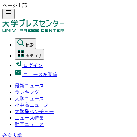
ページ上部
density_medium
検索
カテゴリ
ログイン
ニュースを受信
最新ニュース
ランキング
大学ニュース
小中高ニュース
大学発ベンチャー
ニュース特集
動画ニュース
帝京大学