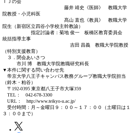
ＩＪの会
藤井 靖史《医師》 教職大学
院教授・小児科医
髙山 直也《教員》 教職大学
院生（新宿区立四谷小学校主幹教諭）
指定討論者：菊地 俊一 板橋区教育委員会
統括指導主事
吉田 昌義 教職大学院教授
（特別支援教育）
３．閉会あいさつ
市川 博 教職大学院教職研究科長
▼本件に関する問い合わせ先
帝京大学八王子キャンパス教務グループ教職大学院担当
（鈴木・粕谷）
〒192-0395 東京都八王子市大塚359
TEL： 042-678-3300
URL： http://www.teikyo-u.ac.jp/
受付時間：月～金曜日９：００～１７：００（土曜日は１
３：００まで）