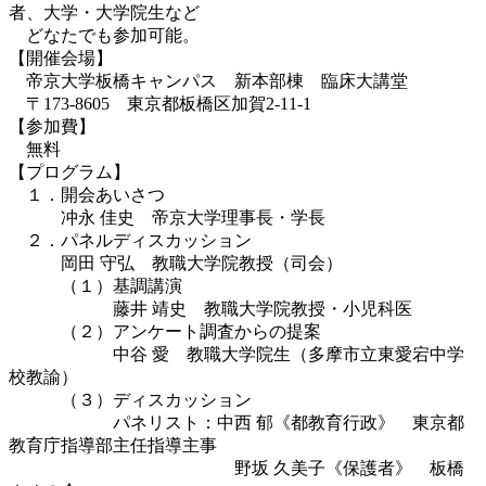
者、大学・大学院生など
どなたでも参加可能。
【開催会場】
帝京大学板橋キャンパス 新本部棟 臨床大講堂
〒173-8605 東京都板橋区加賀2-11-1
【参加費】
無料
【プログラム】
１．開会あいさつ
冲永 佳史 帝京大学理事長・学長
２．パネルディスカッション
岡田 守弘 教職大学院教授（司会）
（１）基調講演
藤井 靖史 教職大学院教授・小児科医
（２）アンケート調査からの提案
中谷 愛 教職大学院生（多摩市立東愛宕中学
校教諭）
（３）ディスカッション
パネリスト：中西 郁《都教育行政》 東京都
教育庁指導部主任指導主事
野坂 久美子《保護者》 板橋