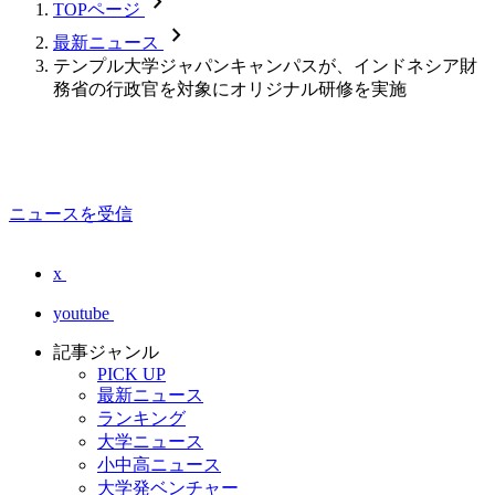
chevron_forward
TOPページ
chevron_forward
最新ニュース
テンプル大学ジャパンキャンパスが、インドネシア財
務省の行政官を対象にオリジナル研修を実施
ニュースを受信
x
youtube
記事ジャンル
PICK UP
最新ニュース
ランキング
大学ニュース
小中高ニュース
大学発ベンチャー