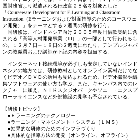
国財務省より派遣される行政官２５名を対象とした
「Courseware Development for E-Learning and Classroom
Instruction（Eラーニングおよび対面指導のためのコースウェ
ア開発）」をテーマとする２週間の研修を行う。
同研修は、インドネシア向け２００５年度円借款契約に含
まれる「高等人材開発事業（III）」の一部として行われるも
の。１２月７日～１８日の２週間にわたり、テンプルジャパ
ンの教職員および講師が下記の内容を担当する。
インターネット接続環境が必ずしも安定していないインド
ネシアの地方では、研修教材としてオンライン素材だけでな
くビデオ／ＤＶＤの活用も見込まれるため、ビデオ撮影や編
集ソフトウェアの使い方も学ぶ。また、キャンパス内でのレ
クチャーに加え、ＮＨＫスタジオパークやソニー・エクスプ
ローラサイエンスなど外部施設の見学も予定されている。
【研修トピック】
●Ｅラーニングのテクノロジー
●ラーニング・マネジメント・システム（ＬＭＳ）
●効果的な研修のためのインフラづくり
●具体的な指導方法の開発（オンライン、オフライン）