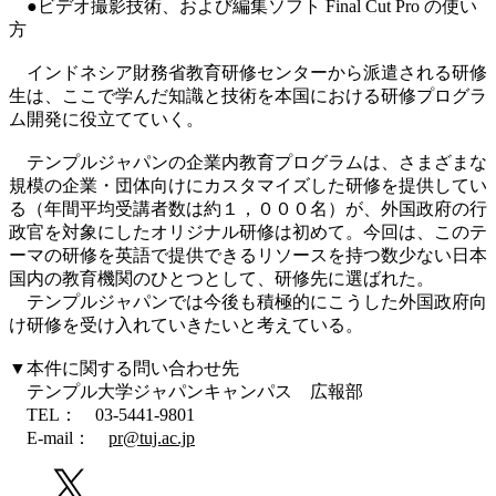
●ビデオ撮影技術、および編集ソフト Final Cut Pro の使い
方
インドネシア財務省教育研修センターから派遣される研修
生は、ここで学んだ知識と技術を本国における研修プログラ
ム開発に役立てていく。
テンプルジャパンの企業内教育プログラムは、さまざまな
規模の企業・団体向けにカスタマイズした研修を提供してい
る（年間平均受講者数は約１，０００名）が、外国政府の行
政官を対象にしたオリジナル研修は初めて。今回は、このテ
ーマの研修を英語で提供できるリソースを持つ数少ない日本
国内の教育機関のひとつとして、研修先に選ばれた。
テンプルジャパンでは今後も積極的にこうした外国政府向
け研修を受け入れていきたいと考えている。
▼本件に関する問い合わせ先
テンプル大学ジャパンキャンパス 広報部
TEL： 03-5441-9801
E-mail：
pr@tuj.ac.jp