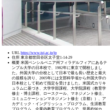
URL
https://www.tuj.ac.jp/jp
住所
東京都世田谷区太子堂1-14-29
概要
米国ペンシルベニア州フィラデルフィアにあるテ
ンプル大学の日本校で、1982年に東京で開校しまし
た。外国大学の分校として日本で最も長い歴史と最大
の規模を誇り、2005年には文部科学省から外国大学の
日本校として初めて指定を受けました。米国式カリキ
ュラムに基づき、大学学部課程、大学院課程（教育学
修士・博士課程、ロースクール、マネジメント修士、
コミュニケーションマネジメント修士（京都））、ア
カデミック・イングリッシュ・プログラム、生涯教育
プログラム、企業内教育プログラムで、世界約90カ