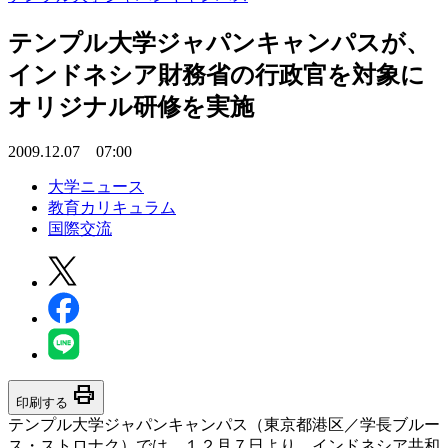
テンプル大学ジャパンキャンパスが、
インドネシア財務省の行政官を対象に
オリジナル研修を実施
2009.12.07 07:00
大学ニュース
教育カリキュラム
国際交流
print
印刷する
テンプル大学ジャパンキャンパス（東京都港区／学長ブルー
ス・ストロナク）では、１２月７日より、インドネシア共和