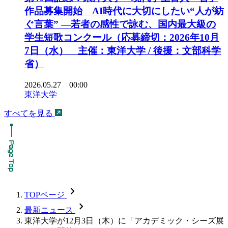
作品募集開始 AI時代に大切にしたい“人が紡
ぐ言葉” ―若者の感性で詠む、国内最大級の
学生短歌コンクール（応募締切：2026年10月
7日（水） 主催：東洋大学 / 後援：文部科学
省）
2026.05.27 00:00
東洋大学
すべてを見る
chevron_forward
TOPページ
chevron_forward
最新ニュース
東洋大学が12月3日（木）に「アカデミック・シーズ展