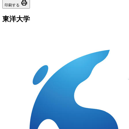
print
印刷する
東洋大学