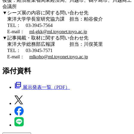
後援：経済産業省関東経済局、川越市、鶴ヶ島市、川越商工
会議所
▼シーズ展の内容に関する問い合わせ先
東洋大学学長室研究協力課 担当：粕谷俊介
TEL： 03-3945-7564
E-mail：
ml-gkk@ml.toyonet.toyo.ac.jp
▼記事掲載・取材に関する問い合わせ先
東洋大学総務部広報課 担当：川俣英里
TEL： 03-3945-7571
E-mail：
mlkoho@ml.toyonet.toyo.ac.jp
添付資料
picture_as_pdf
展示発表一覧（PDF）