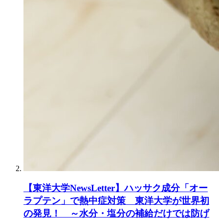
【東洋大学NewsLetter】ハッサク成分「オー
ラプテン」で熱中症対策 東洋大学が世界初
の発見！ ～水分・塩分の補給だけでは防げ