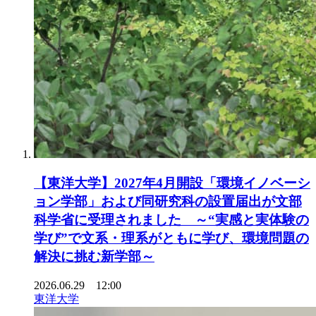
【東洋大学】2027年4月開設「環境イノベーシ
ョン学部」および同研究科の設置届出が文部
科学省に受理されました ～“実感と実体験の
学び”で文系・理系がともに学び、環境問題の
解決に挑む新学部～
2026.06.29 12:00
東洋大学