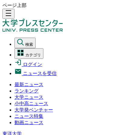
ページ上部
density_medium
検索
カテゴリ
ログイン
ニュースを受信
最新ニュース
ランキング
大学ニュース
小中高ニュース
大学発ベンチャー
ニュース特集
動画ニュース
東洋大学