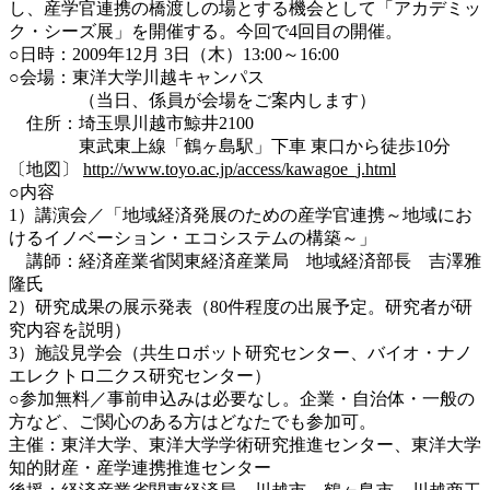
し、産学官連携の橋渡しの場とする機会として「アカデミッ
ク・シーズ展」を開催する。今回で4回目の開催。
○日時：2009年12月 3日（木）13:00～16:00
○会場：東洋大学川越キャンパス
（当日、係員が会場をご案内します）
住所：埼玉県川越市鯨井2100
東武東上線「鶴ヶ島駅」下車 東口から徒歩10分
〔地図〕
http://www.toyo.ac.jp/access/kawagoe_j.html
○内容
1）講演会／「地域経済発展のための産学官連携～地域にお
けるイノベーション・エコシステムの構築～」
講師：経済産業省関東経済産業局 地域経済部長 吉澤雅
隆氏
2）研究成果の展示発表（80件程度の出展予定。研究者が研
究内容を説明）
3）施設見学会（共生ロボット研究センター、バイオ・ナノ
エレクトロ二クス研究センター）
○参加無料／事前申込みは必要なし。企業・自治体・一般の
方など、ご関心のある方はどなたでも参加可。
主催：東洋大学、東洋大学学術研究推進センター、東洋大学
知的財産・産学連携推進センター