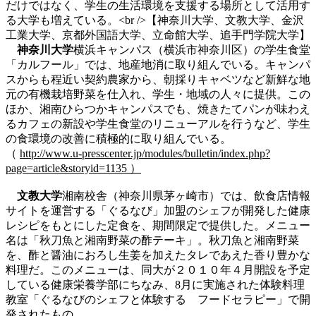
だけではなく、学生の生活環境を支援する場所として活用す
る大学も増えている。<br />【神奈川大学、文教大学、金沢
工業大学、京都外国語大学、立命館大学、追手門学院大学】
神奈川大学
横浜キャンパス（横浜市神奈川区）の学生食堂
「カルフール」では、地産地消に取り組んでいる。キャンパ
スからも程近い契約農家から、朝採りキャベツなど新鮮な地
元の有機栽培野菜を仕入れ、学生・地域の人々に提供。この
ほか、湘南ひらつかキャンパスでも、焼きたてパンが味わえ
るカフェの新設や学生食堂のリニューアルを行うなど、学生
の食環境の改善に積極的に取り組んでいる。
（
http://www.u-presscenter.jp/modules/bulletin/index.php?
page=article&storyid=1135 ）
文教大学
湘南校舎（神奈川県茅ヶ崎市）では、飲食店情報
サイトを運営する「ぐるなび」加盟のシェフが開発した健康
レシピをもとにした定食を、期間限定で提供した。メニュー
名は「秋刀魚と湘南野菜の酢テーキ」。秋刀魚と湘南野菜
を、酢と醤油におろし生姜を加えたタレであえた香り豊かな
料理だ。このメニューは、同大が２０１０年４月開設を予定
している健康栄養学部にちなみ、8月に実施された体験料理
教室「ぐるなびのシェフと体験する フードセラピー」で開
発されたもの。