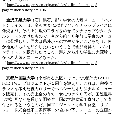
（
http://www.u-presscenter.jp/modules/bulletin/index.php?
page=article&storyid=1196 ）
金沢工業大学
（石川県石川郡）学食の人気メニュー「ハン
トンライス」は、金沢生まれの洋食だ。ケチャップライスに
薄焼き卵、その上に魚のフライをのせてケチャップやタルタ
ルソースをかけたもので、今から約１０年前に学食のメニュ
ーに登場した。同大は県外からの学生が多いこともあり、何
か地元のものを紹介したいということで金沢発祥の「ハント
ンライス」を販売したところ、県外から来た学生に大変珍し
がられ人気メニューとなった。
（
http://www.u-presscenter.jp/modules/bulletin/index.php?
page=article&storyid=1141 ）
京都外国語大学
（京都市右京区）では、“京都外大TABLE
FOR TWO”プロジェクトが１周年を迎えた。これは、栄養バ
ランスを考えた低カロリーでヘルシーなオリジナルメニュー
を販売し、その売上金のうち１食につき２０円が、国連世界
食糧計画などを通じて開発途上国の学校食堂１食分として寄
付されるというものだ。同プロジェクトは学生食堂「リブ
レ」（株式会社不二家商事）の協力の下、メニューの企画か