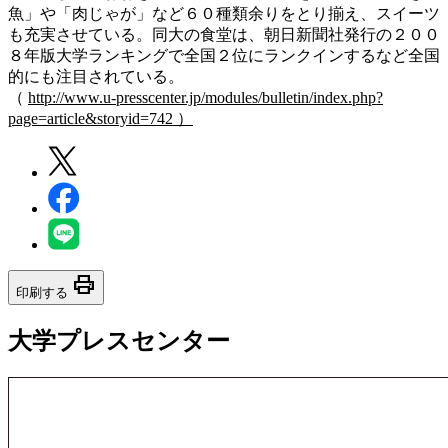
魚」や「肉じゃが」など６０種類余りをとり揃え、スイーツ
も充実させている。同大の食堂は、朝日新聞社発行の２００
８年版大学ランキングで全国２位にランクインするなど全国
的にも注目されている。
（
http://www.u-presscenter.jp/modules/bulletin/index.php?
page=article&storyid=742 ）
print
印刷する
大学プレスセンター