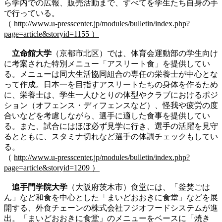
ら学内での広報、販売活動まで、すべてを学生たち自身の手
で行っている。
（
http://www.u-presscenter.jp/modules/bulletin/index.php?
page=article&storyid=1155 ）
立命館大学
（京都市北区）では、体育会運動部の学生向け
に考案された特別メニュー「アスリート食」を提供してい
る。メニューは同大生活協同組合の専任の栄養士が中心とな
って作成。日本一を目指すアスリートたちの身体を作るため
に、栄養士は、学生一人ひとりの体型やクラブにおけるポジ
ション（オフェンス・ディフェンスなど）、怪我や疲労の度
合いなどを考慮しながら、選手に適した食事を提供してい
る。また、試合にはほぼ必ず見学に行き、選手の活躍を見守
るとともに、スタミナ切れなど選手の体調チェックもしてい
る。
（
http://www.u-presscenter.jp/modules/bulletin/index.php?
page=article&storyid=1209 ）
追手門学院大学
（大阪府茨木市）食堂には、「釜焚ごは
ん」など和食を中心とした「まいどおおきに食堂」などを展
開する、外食チェーンの株式会社フジオフードシステムが進
出。「まいどおおきに食堂」のメニューをベースに「焼き