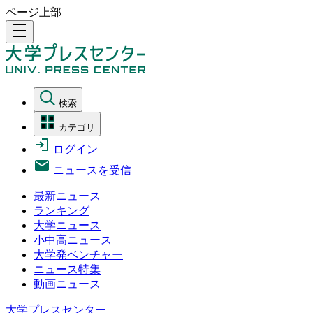
ページ上部
density_medium
検索
カテゴリ
ログイン
ニュースを受信
最新ニュース
ランキング
大学ニュース
小中高ニュース
大学発ベンチャー
ニュース特集
動画ニュース
大学プレスセンター