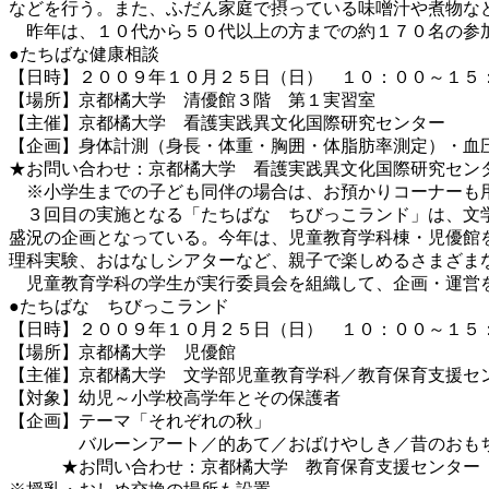
などを行う。また、ふだん家庭で摂っている味噌汁や煮物な
昨年は、１０代から５０代以上の方までの約１７０名の参加
●たちばな健康相談
【日時】２００９年１０月２５日（日） １０：００～１５
【場所】京都橘大学 清優館３階 第１実習室
【主催】京都橘大学 看護実践異文化国際研究センター
【企画】身体計測（身長・体重・胸囲・体脂肪率測定）・血
★お問い合わせ：京都橘大学 看護実践異文化国際研究センター Ｔ
※小学生までの子ども同伴の場合は、お預かりコーナーも
３回目の実施となる「たちばな ちびっこランド」は、文学
盛況の企画となっている。今年は、児童教育学科棟・児優館
理科実験、おはなしシアターなど、親子で楽しめるさまざま
児童教育学科の学生が実行委員会を組織して、企画・運営
●たちばな ちびっこランド
【日時】２００９年１０月２５日（日） １０：００～１５
【場所】京都橘大学 児優館
【主催】京都橘大学 文学部児童教育学科／教育保育支援セ
【対象】幼児～小学校高学年とその保護者
【企画】テーマ「それぞれの秋」
バルーンアート／的あて／おばけやしき／昔のおもちゃ遊
★お問い合わせ：京都橘大学 教育保育支援センター ＴＥＬ．