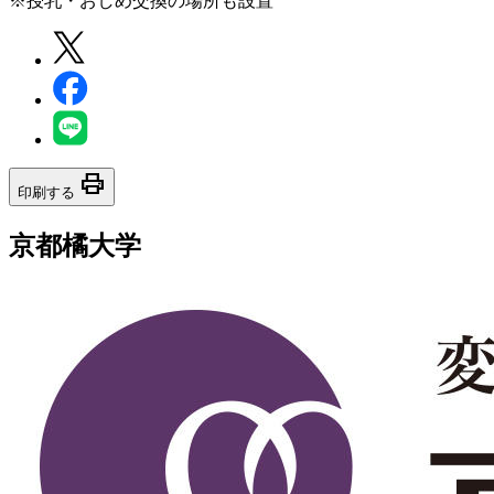
※授乳・おしめ交換の場所も設置
print
印刷する
京都橘大学