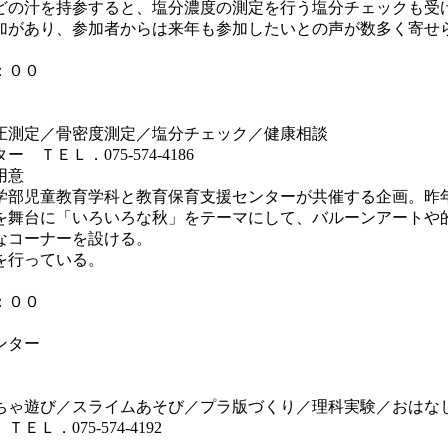
どの汁を持参すると、塩分濃度の測定を行う塩分チェックも受
があり、参加者からは来年も参加したいとの声が数多く寄せ
：００
圧測定／骨密度測定／塩分チェック／健康相談
ＥＬ．075-574-4186
用意
部児童教育学科と教育保育支援センターが共催する企画。昨
を舞台に「いろいろな秋」をテーマにして、バルーンアートや
なコーナーを設ける。
を行っている。
：００
ンター
び／スライムあそび／プラ版づくり／理科実験／おはなし
075-574-4192