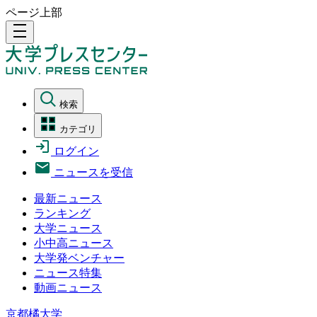
ページ上部
density_medium
検索
カテゴリ
ログイン
ニュースを受信
最新ニュース
ランキング
大学ニュース
小中高ニュース
大学発ベンチャー
ニュース特集
動画ニュース
京都橘大学