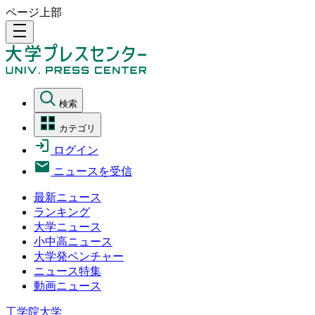
ページ上部
density_medium
検索
カテゴリ
ログイン
ニュースを受信
最新ニュース
ランキング
大学ニュース
小中高ニュース
大学発ベンチャー
ニュース特集
動画ニュース
工学院大学