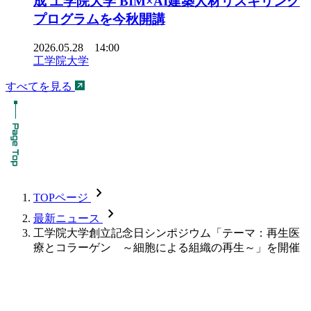
成 工学院大学 BIM×AI建築人材リスキリング
プログラムを今秋開講
2026.05.28 14:00
工学院大学
すべてを見る
chevron_forward
TOPページ
chevron_forward
最新ニュース
工学院大学創立記念日シンポジウム「テーマ：再生医
療とコラーゲン ～細胞による組織の再生～」を開催