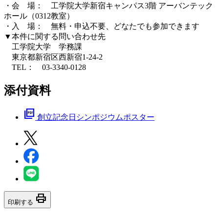
・会 場： 工学院大学新宿キャンパス3階 アーバンテック
ホール（0312教室）
・入 場： 無料・申込不要、どなたでも参加できます
▼本件に関する問い合わせ先
工学院大学 学務課
東京都新宿区西新宿1-24-2
TEL： 03-3340-0128
添付資料
picture_as_pdf
創立記念日シンポジウムポスター
print
印刷する