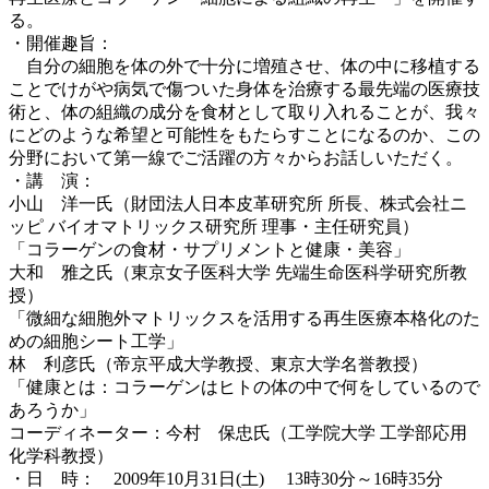
る。
・開催趣旨：
自分の細胞を体の外で十分に増殖させ、体の中に移植する
ことでけがや病気で傷ついた身体を治療する最先端の医療技
術と、体の組織の成分を食材として取り入れることが、我々
にどのような希望と可能性をもたらすことになるのか、この
分野において第一線でご活躍の方々からお話しいただく。
・講 演：
小山 洋一氏（財団法人日本皮革研究所 所長、株式会社ニ
ッピ バイオマトリックス研究所 理事・主任研究員）
「コラーゲンの食材・サプリメントと健康・美容」
大和 雅之氏（東京女子医科大学 先端生命医科学研究所教
授）
「微細な細胞外マトリックスを活用する再生医療本格化のた
めの細胞シート工学」
林 利彦氏（帝京平成大学教授、東京大学名誉教授）
「健康とは：コラーゲンはヒトの体の中で何をしているので
あろうか」
コーディネーター：今村 保忠氏（工学院大学 工学部応用
化学科教授）
・日 時： 2009年10月31日(土) 13時30分～16時35分