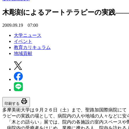
木彫刻によるアートテラピーの実践――
2009.09.19 07:00
大学ニュース
イベント
教育カリキュラム
地域貢献
print
印刷する
多摩美術大学は９月２６日（土）まで、聖路加国際病院にて
ラピーの実践の場として、病院内の人や地域の人々などに安
「木との語らい」展では、院内の各施設の室内スペースや野
病院内の受療者をはじめ、業務に携わる人、院内を訪れる人