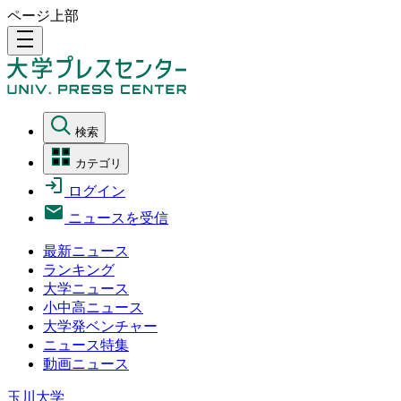
ページ上部
density_medium
検索
カテゴリ
ログイン
ニュースを受信
最新ニュース
ランキング
大学ニュース
小中高ニュース
大学発ベンチャー
ニュース特集
動画ニュース
玉川大学