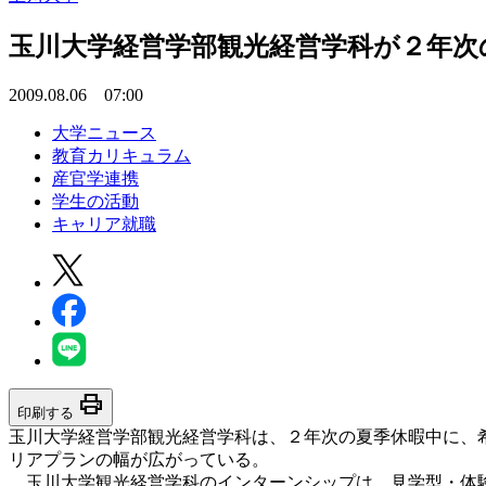
玉川大学経営学部観光経営学科が２年次
2009.08.06 07:00
大学ニュース
教育カリキュラム
産官学連携
学生の活動
キャリア就職
print
印刷する
玉川大学経営学部観光経営学科は、２年次の夏季休暇中に、
リアプランの幅が広がっている。
玉川大学観光経営学科のインターンシップは、見学型・体験