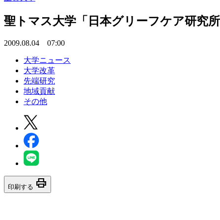
聖トマス大学「日本グリーフケア研究所
2009.08.04 07:00
大学ニュース
大学改革
先端研究
地域貢献
その他
print
印刷する