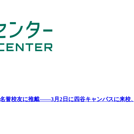
名誉校友に推戴――3月2日に四谷キャンパスに来校