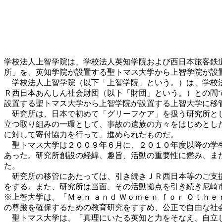
学校法人上智学院は、学校法人英知学院および西日本旅客鉄
所」を、英知学院が設置する聖トマス大学から上智学院が設
学校法人上智学院（以下「上智学院」という。）は、学校法
Ｒ西日本あんしん社会財団（以下「財団」という。）との間
設置する聖トマス大学から上智学院が設置する上智大学に移
研究所は、日本で初めて「グリーフケア」を扱う研究所とし
立つ取り組みの一環として、事故の遺族の方々をはじめとし
に対して寄付協力を行って、進められたものだ。
聖トマス大学は２００９年６月に、２０１０年度以降の学生
あった。研究所創設の経緯、趣旨、活動の重要性に鑑み、ま
た。
研究所の移管にあたっては、引き続きＪＲ西日本等のご支援
をする。また、研究所は当面、その活動拠点を引き続き尼崎
※上智大学は、「Ｍｅｎ ａｎｄ Ｗｏｍｅｎ ｆｏｒ Ｏｔｈ
の尊厳を確保するための教育研究をすすめ、公正で自由な社
聖トマス大学は、「真理にいたる英知と力をそなえ、自立し