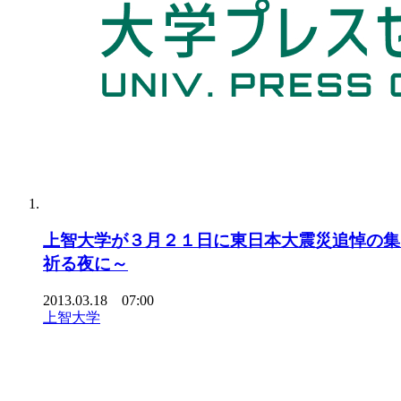
上智大学が３月２１日に東日本大震災追悼の集
祈る夜に～
2013.03.18 07:00
上智大学