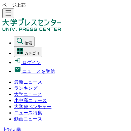
ページ上部
density_medium
検索
カテゴリ
ログイン
ニュースを受信
最新ニュース
ランキング
大学ニュース
小中高ニュース
大学発ベンチャー
ニュース特集
動画ニュース
上智大学