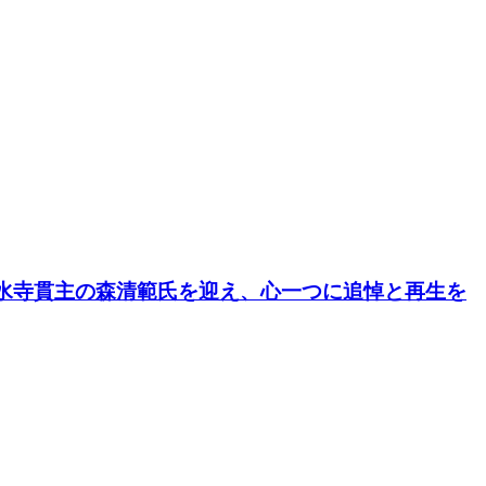
水寺貫主の森清範氏を迎え、心一つに追悼と再生を