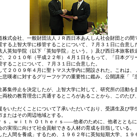
道株式会社、一般財団法人ＪＲ西日本あんしん社会財団との間
置する上智大学に移管することについて、７月３１日に合意し
人英知学院（以下「英知学院」という。）及び西日本旅客鉄
で、２０１０年（平成２２年）４月１日をもって、「日本グリ
管することについて、７月３１日に合意した。
て２００９年４月に聖トマス大学内に開設された。これは、
た悲嘆者に対するグリーフケアの重要性に鑑み、公開講座「『
募集停止を決定したが、上智大学に対して、研究所の活動を
た両校の教育理念に共通するところがあることから、このたび
をいただくことについて了承いただいており、受講生及び学
市またはその周辺地域とする。
ｅｒｓ， ｗｉｔｈ Ｏｔｈｅｒｓ――他者のために、他者とと
会の実現に向けて社会貢献できる人材の育成を目指している。
た人間を養成」するため、１９６２年に英知短期大学、１９