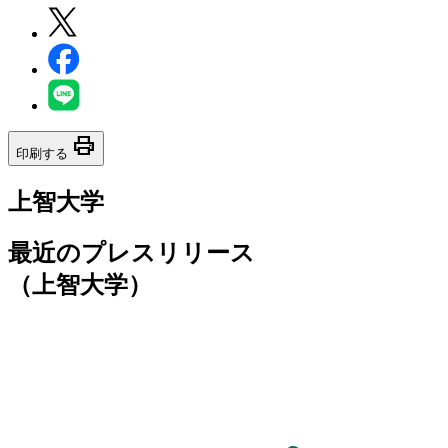
print
印刷する
上智大学
最近のプレスリリース
（上智大学）