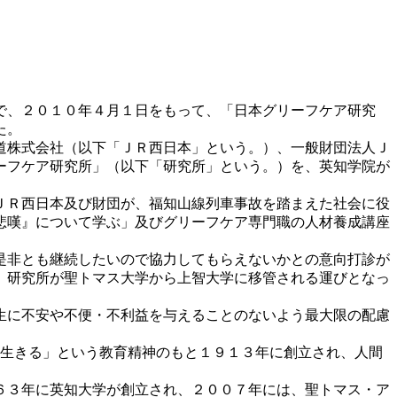
で、２０１０年４月１日をもって、「日本グリーフケア研究
た。
道株式会社（以下「ＪＲ西日本」という。）、一般財団法人Ｊ
ーフケア研究所」（以下「研究所」という。）を、英知学院が
ＪＲ西日本及び財団が、福知山線列車事故を踏まえた社会に役
悲嘆』について学ぶ」及びグリーフケア専門職の人材養成講座
是非とも継続したいので協力してもらえないかとの意向打診が
、研究所が聖トマス大学から上智大学に移管される運びとなっ
生に不安や不便・不利益を与えることのないよう最大限の配慮
もに生きる」という教育精神のもと１９１３年に創立され、人間
６３年に英知大学が創立され、２００７年には、聖トマス・ア