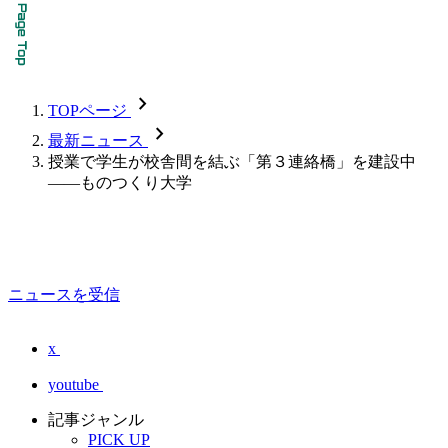
chevron_forward
TOPページ
chevron_forward
最新ニュース
授業で学生が校舎間を結ぶ「第３連絡橋」を建設中
――ものつくり大学
ニュースを受信
x
youtube
記事ジャンル
PICK UP