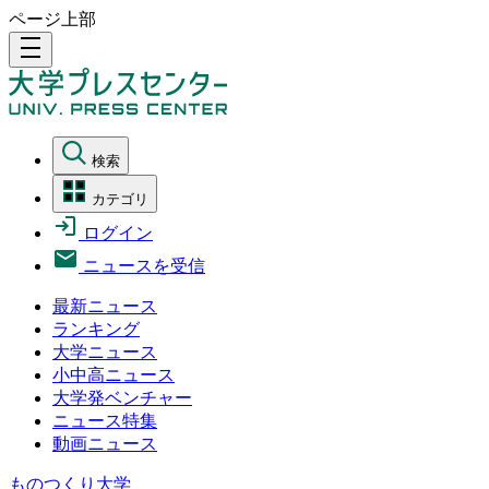
ページ上部
density_medium
検索
カテゴリ
ログイン
ニュースを受信
最新ニュース
ランキング
大学ニュース
小中高ニュース
大学発ベンチャー
ニュース特集
動画ニュース
ものつくり大学