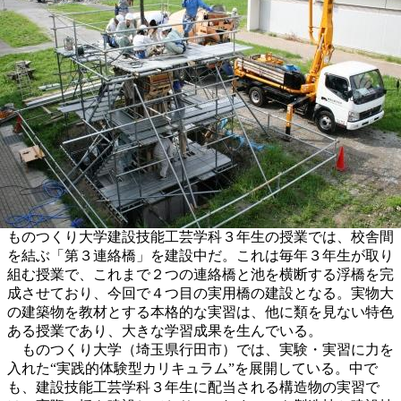
ものつくり大学建設技能工芸学科３年生の授業では、校舎間
を結ぶ「第３連絡橋」を建設中だ。これは毎年３年生が取り
組む授業で、これまで２つの連絡橋と池を横断する浮橋を完
成させており、今回で４つ目の実用橋の建設となる。実物大
の建築物を教材とする本格的な実習は、他に類を見ない特色
ある授業であり、大きな学習成果を生んでいる。
ものつくり大学（埼玉県行田市）では、実験・実習に力を
入れた“実践的体験型カリキュラム”を展開している。中で
も、建設技能工芸学科３年生に配当される構造物の実習で