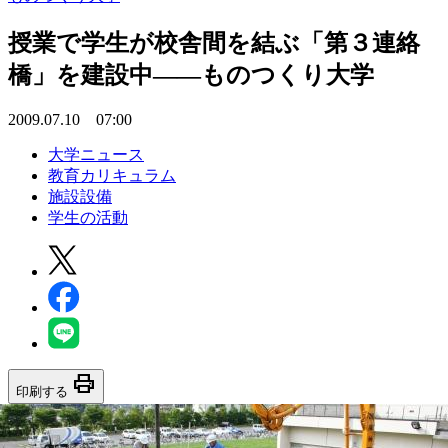
授業で学生が校舎間を結ぶ「第３連絡
橋」を建設中――ものつくり大学
2009.07.10 07:00
大学ニュース
教育カリキュラム
施設設備
学生の活動
print
印刷する