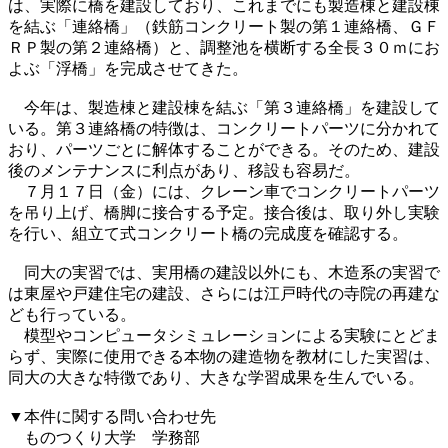
は、実際に橋を建設しており、これまでにも製造棟と建設棟
を結ぶ「連絡橋」（鉄筋コンクリート製の第１連絡橋、ＧＦ
ＲＰ製の第２連絡橋）と、調整池を横断する全長３０ｍにお
よぶ「浮橋」を完成させてきた。
今年は、製造棟と建設棟を結ぶ「第３連絡橋」を建設して
いる。第３連絡橋の特徴は、コンクリートパーツに分かれて
おり、パーツごとに解体することができる。そのため、建設
後のメンテナンスに利点があり、移設も容易だ。
７月１７日（金）には、クレーン車でコンクリートパーツ
を吊り上げ、橋脚に接合する予定。接合後は、取り外し実験
を行い、組立て式コンクリート橋の完成度を確認する。
同大の実習では、実用橋の建設以外にも、木造系の実習で
は東屋や戸建住宅の建設、さらには江戸時代の寺院の再建な
ども行っている。
模型やコンピュータシミュレーションによる実験にとどま
らず、実際に使用できる本物の建造物を教材にした実習は、
同大の大きな特徴であり、大きな学習成果を生んでいる。
▼本件に関する問い合わせ先
ものつくり大学 学務部