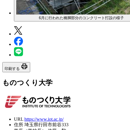
6月に行われた橋脚部分のコンクリート打設の様子
print
印刷する
ものつくり大学
URL
https://www.iot.ac.jp/
住所
埼玉県行田市前谷333