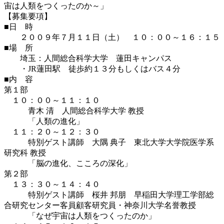
宙は人類をつくったのか～」
【募集要項】
■日 時
２００９年７月１１日（土） １０：００～１６：１５
■場 所
埼玉：人間総合科学大学 蓮田キャンパス
・JR蓮田駅 徒歩約１３分もしくはバス４分
■内 容
第１部
１０：００～１１：１０
青木 清 人間総合科学大学 教授
「人類の進化」
１１：２０～１２：３０
特別ゲスト講師 大隅 典子 東北大学大学院医学系
研究科 教授
「脳の進化、こころの深化」
第２部
１３：３０～１４：４０
特別ゲスト講師 桜井 邦朋 早稲田大学理工学部総
合研究センター客員顧客研究員・神奈川大学名誉教授
「なぜ宇宙は人類をつくったのか」