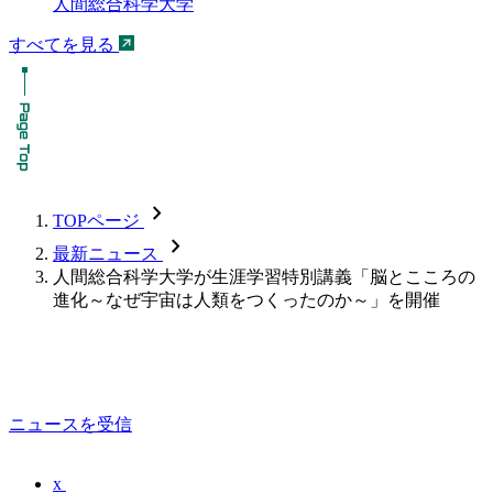
人間総合科学大学
すべてを見る
chevron_forward
TOPページ
chevron_forward
最新ニュース
人間総合科学大学が生涯学習特別講義「脳とこころの
進化～なぜ宇宙は人類をつくったのか～」を開催
ニュースを受信
x