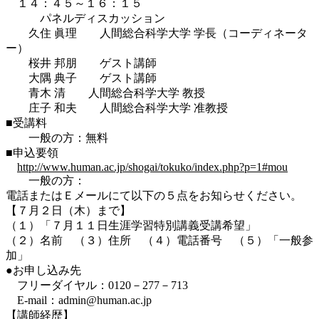
１４：４５～１６：１５
パネルディスカッション
久住 眞理 人間総合科学大学 学長（コーディネータ
ー）
桜井 邦朋 ゲスト講師
大隅 典子 ゲスト講師
青木 清 人間総合科学大学 教授
庄子 和夫 人間総合科学大学 准教授
■受講料
一般の方：無料
■申込要領
http://www.human.ac.jp/shogai/tokuko/index.php?p=1#mou
一般の方：
電話またはＥメールにて以下の５点をお知らせください。
【７月２日（木）まで】
（１）「７月１１日生涯学習特別講義受講希望」
（２）名前 （３）住所 （４）電話番号 （５）「一般参
加」
●お申し込み先
フリーダイヤル：0120－277－713
E-mail：admin@human.ac.jp
【講師経歴】