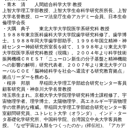
・青木 清 人間総合科学大学 教授
上智大学理工学部教授、上智大学生命科学研究所所長、上智
大学名誉教授、ローマ法皇庁生命アカデミー会員、日本生命
倫理学会長
・大隅 典子 東北大学大学院医学系研究科 教授
１９８８年東京医科歯科大学大学院歯学研究科修了。歯学博
士。１９８８年同大学歯学部助手、１９９６年国立精神・神
経センター神経研究所室長を経て、１９９８年より東北大学
大学院医学系研究科教授（現職）。２００４年より科学技術
振興機構ＣＲＥＳＴ「ニューロン新生の分子基盤と精神機能
への影響の解明」研究代表者、２００７年より東北大学グロ
ーバルＣＯＥ「脳神経科学を社会へ還流する研究教育拠点」
拠点リーダーを務める。
・桜井 邦朋 早稲田大学理工学部総合研究センター客員
顧客研究員・神奈川大学名誉教授
埼玉県生まれ。京都大学大学院理学研究科博士課程修了。宇
宙物理学者。理学博士。太陽物理学、高エネルギー宇宙物理
学の世界的な権威。早稲田大学理工学部総合研究センター客
室顧問研究員、ユトレヒト大学（オランダ）、インド・ター
タ基礎化学研究所、中国科学院、台湾国立中央大学客員教
授。『なぜ宇宙は人類をつくったのか』(祥伝社)、『アカデ