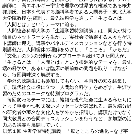
講師に、高エネルギー宇宙物理学の世界的な権威である桜井
邦朋氏、日本を代表する脳科学者である大隅典子・東北大学
大学院教授を招請し、最先端科学を通して「生きるとは」
「人間とは」というテーマに迫る。
人間総合科学大学の「生涯学習特別講義」は、同大が持つ
独自のネットワークを生かし、実社会で活躍する人々をゲス
ト講師に迎え、講演やパネルディスカッションなどを行う特
別講義だ。人間総体の理解をめざし、「こころ」「からだ」
「文化」の3つの分野からアプローチを続けてきた同大が、
「生きるとは」「人間とは」という根源的なテーマを、最先
端の科学や、あるいは臨床の最前線の問題を取り上げなが
ら、毎回興味深く解説する。
学外の聴講生にも参加してもらい、学内外の知を結集し
て、現代社会に役に立つ「人間総合科学」をめざす、生涯学
習のためのユニークな特別プログラムだ。
毎回変わるテーマには、複雑な現代社会に生きる私たちに
とって重要かつ興味深いメッセージが選ばれる。最先端分野
の研究者や著名な文化人を学外から招請し、講演だけでなく
同大教員との合同ディスカッションを行うなど、参加型の活
力ある講義を展開していく。
◎第１回 生涯学習特別講義 「脳とこころの進化～なぜ宇