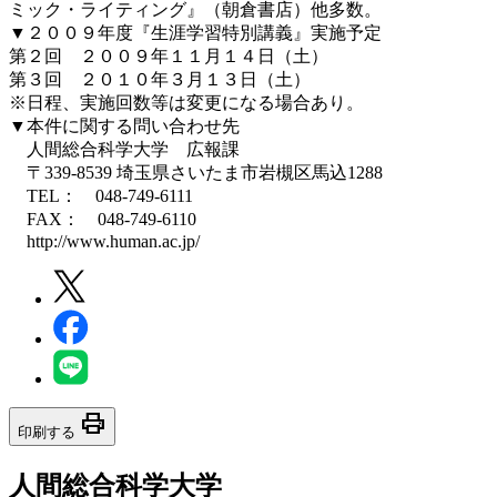
ミック・ライティング』（朝倉書店）他多数。
▼２００９年度『生涯学習特別講義』実施予定
第２回 ２００９年１１月１４日（土）
第３回 ２０１０年３月１３日（土）
※日程、実施回数等は変更になる場合あり。
▼本件に関する問い合わせ先
人間総合科学大学 広報課
〒339-8539 埼玉県さいたま市岩槻区馬込1288
TEL： 048-749-6111
FAX： 048-749-6110
http://www.human.ac.jp/
print
印刷する
人間総合科学大学