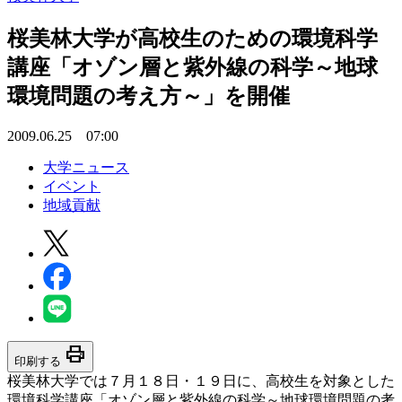
桜美林大学が高校生のための環境科学
講座「オゾン層と紫外線の科学～地球
環境問題の考え方～」を開催
2009.06.25 07:00
大学ニュース
イベント
地域貢献
print
印刷する
桜美林大学では７月１８日・１９日に、高校生を対象とした
環境科学講座「オゾン層と紫外線の科学～地球環境問題の考