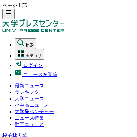
ページ上部
density_medium
検索
カテゴリ
ログイン
ニュースを受信
最新ニュース
ランキング
大学ニュース
小中高ニュース
大学発ベンチャー
ニュース特集
動画ニュース
桜美林大学