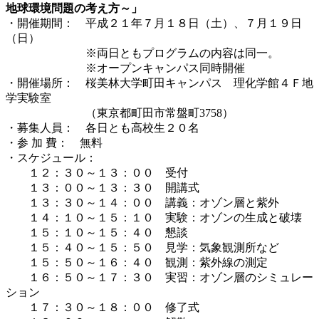
地球環境問題の考え方～」
・開催期間： 平成２１年７月１８日（土）、７月１９日
（日）
※両日ともプログラムの内容は同一。
※オープンキャンパス同時開催
・開催場所： 桜美林大学町田キャンパス 理化学館４Ｆ地
学実験室
（東京都町田市常盤町3758）
・募集人員： 各日とも高校生２０名
・参 加 費： 無料
・スケジュール：
１２：３０～１３：００ 受付
１３：００～１３：３０ 開講式
１３：３０～１４：００ 講義：オゾン層と紫外
１４：１０～１５：１０ 実験：オゾンの生成と破壊
１５：１０～１５：４０ 懇談
１５：４０～１５：５０ 見学：気象観測所など
１５：５０～１６：４０ 観測：紫外線の測定
１６：５０～１７：３０ 実習：オゾン層のシミュレー
ション
１７：３０～１８：００ 修了式