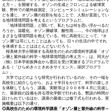
え方～」を開催する。オゾンの生成とフロンによる破壊実
験、野外での紫外線測定、コンピュータシミュレーションな
どを通じ、オゾン層の役割を知ることで、人類が直面してい
る地球環境問題を考えるというプログラムだ。
「地球環境問題」と聞いて、私たちは何を思い浮かべるだ
ろうか。温暖化、オゾン層破壊、酸性雨……。今の地球はさ
まざまな環境問題を抱えている。特に高校生にとって、“オ
ゾン層”は耳にしたことはあっても、日々の生活の中でそれ
を体感することはほとんどないだろう。
桜美林大学が開催する高校生のための環境科学講座「オゾ
ン層と紫外線の科学～地球環境問題の考え方～」は、同大が
（独）日本学術振興会から委託を受け実施するプログラムで
ある（「ひらめき☆ときめきサイエンス」採択プログラ
ム）。
大学ではどのような研究が行われているのか、その一端を
高校生に紹介しながら、およそ半日をかけて、科学の楽しさ
を体験してもらう。講義、実験等は２００８年４月に完成し
た、最新鋭の設備を誇る理化学館で行われる。懇談の時間が
設けられているほか、講座の最後には修了式も行われる。実
施概要は以下の通り。
◎高校生のための環境科学講座「オゾン層と紫外線の科学～