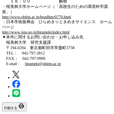
１８：００ 解散
・桜美林大学ホームページ（「高校生のための環境科学講
座」）
http://www.obirin.ac.jp/headline/0770.html
・日本学術振興会 ひらめき☆ときめきサイエンス ホーム
ページ
http://www.jsps.go.jp/hirameki/index.html
▼本件に関するお問い合わせ・お申し込み先
桜美林大学 研究支援課
〒194-0294 東京都町田市常盤町3758
TEL： 042-797-2812
FAX： 042-797-9900
E-mail：
hirameki@obirin.ac.jp
print
印刷する