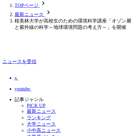
chevron_forward
TOPページ
chevron_forward
最新ニュース
桜美林大学が高校生のための環境科学講座「オゾン層
と紫外線の科学～地球環境問題の考え方～」を開催
ニュースを受信
x
youtube
記事ジャンル
PICK UP
最新ニュース
ランキング
大学ニュース
小中高ニュース