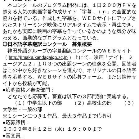
本コンクールのプログラム開発には、１日２００万ＰＶを
超える人気の動画字幕作成サイト「字幕．ｉｎ」の全面的な
協力を得ている。作成した字幕を、ＷＥＢサイトにアップさ
れたストリーミング映像にリアルタイムで表示・再生でき、
あたかも実際に映画の字幕を作っているかのような気分が味
わえる、画期的なプログラムとなっている。
◎日本語字幕翻訳コンクール 募集概要
神田外語グループの字幕翻訳コンクールのＷＥＢサイト
（
http://jimaku.kandagaigo.ac.jp
）上にて、映画「ナイト ミ
ュージアム２」より３つの出題シーンの映像を公開。回答者
はこの中から好きなシーンを選んで、オリジナルの日本語字
幕を応募する。ＷＥＢサイトの応募フォーム、または携帯サ
イトから投稿が可能。
●応募資格／審査部門：
どなたでも応募可。審査は以下の３部門別に実施する。
（１）中学生以下の部 （２）高校生の部 （３）
大学生・一般の部
※１シーンにつき１作品、最大３作品まで応募可
●応募締切：
２００９年８月１２日（水）１９：００まで
●審査員：