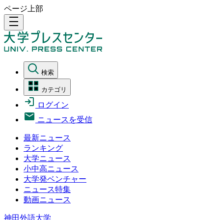
ページ上部
density_medium
検索
カテゴリ
ログイン
ニュースを受信
最新ニュース
ランキング
大学ニュース
小中高ニュース
大学発ベンチャー
ニュース特集
動画ニュース
神田外語大学