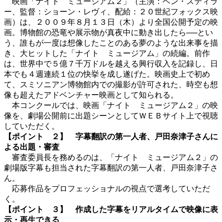
映画「ナイト ミュージアム２」（主演：ベン・スティラ
ー、監督：ショーン・レヴィ、配給：２０世紀フォックス映
画）は、２００９年８月１３日（木）より全国公開予定の映
画。博物館の恐竜や展示物が真夜中に動き出したら──とい
う、誰もが一度は想像したことのある夢のような出来事を描
き、大ヒットした「ナイト ミュージアム」の続編。前作
は、世界中で５億７千万ドルを越える興行収入を記録し、日
本でも４週連続１位の快挙を成し遂げた。映画史上で初め
て、スミソニアン博物館内での撮影が許可された、時空も想
像も超えたアドベンチャー映画として知られる。
本コンクールでは、映画「ナイト ミュージアム２」の映
像を、劇場公開前に出題シーンとしてＷＥＢサイト上で視聴
していただく。
【ポイント ２】 字幕翻訳の第一人者、戸田奈津子さんに
よる出題・審査
審査委員長を務めるのは、「ナイト ミュージアム２」の
劇場版字幕も担当された字幕翻訳の第一人者、戸田奈津子さ
ん。
応募作品をプロフェッショナルの視点で選考していただ
く。
【ポイント ３】 作成した字幕をリアルタイムで映像に表
示・再生できる