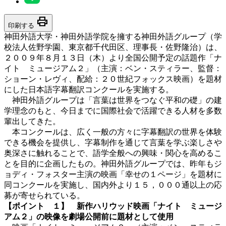
print
印刷する
神田外語大学・神田外語学院を擁する神田外語グループ（学
校法人佐野学園、東京都千代田区、理事長・佐野隆治）は、
２００９年８月１３日（木）より全国公開予定の話題作「ナ
イト ミュージアム２」（主演：ベン・スティラー、監督：
ショーン・レヴィ、配給：２０世紀フォックス映画）を題材
にした日本語字幕翻訳コンクールを実施する。
神田外語グループは「言葉は世界をつなぐ平和の礎」の建
学理念のもと、今日までに国際社会で活躍できる人材を多数
輩出してきた。
本コンクールは、広く一般の方々に字幕翻訳の世界を体験
できる機会を提供し、字幕制作を通じて言葉を学ぶ楽しさや
奥深さに触れることで、語学全般への興味・関心を高めるこ
とを目的に企画したもの。神田外語グループでは、昨年もジ
ョディ・フォスター主演の映画「幸せの１ページ」を題材に
同コンクールを実施し、国内外より１５，０００通以上の応
募が寄せられている。
【ポイント １】 新作ハリウッド映画「ナイト ミュージ
アム２」の映像を劇場公開前に題材として使用