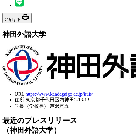
print
印刷する
神田外語大学
URL
https://www.kandagaigo.ac.jp/kuis/
住所
東京都千代田区内神田2-13-13
学長（学校長）
芦沢真五
最近のプレスリリース
（神田外語大学）