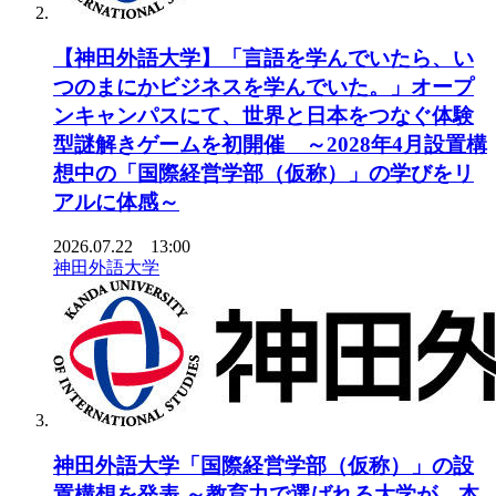
【神田外語大学】「言語を学んでいたら、い
つのまにかビジネスを学んでいた。」オープ
ンキャンパスにて、世界と日本をつなぐ体験
型謎解きゲームを初開催 ～2028年4月設置構
想中の「国際経営学部（仮称）」の学びをリ
アルに体感～
2026.07.22 13:00
神田外語大学
神田外語大学「国際経営学部（仮称）」の設
置構想を発表 ～教育力で選ばれる大学が、本