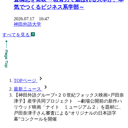
気でつくるビジネス系学部～
2026.07.17 16:47
神田外語大学
すべてを見る
chevron_forward
TOPページ
chevron_forward
最新ニュース
【神田外語グループ×２０世紀フォックス映画×戸田奈
津子】産学共同プロジェクト ─劇場公開前の新作ハ
リウッド映画「ナイト ミュージアム２」を題材に、
戸田奈津子さん審査による“オリジナルの日本語字
幕”コンクールを開催