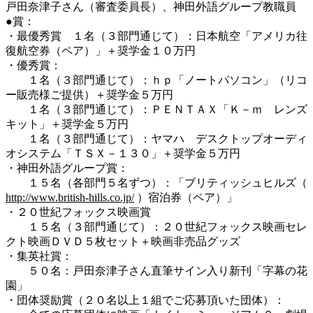
戸田奈津子さん（審査委員長）、神田外語グループ教職員
●賞：
・最優秀賞 １名（３部門通じて）：日本航空「アメリカ往
復航空券（ペア）」＋奨学金１０万円
・優秀賞：
１名（３部門通じて）：ｈｐ「ノートパソコン」（リコ
ー販売様ご提供）＋奨学金５万円
１名（３部門通じて）：ＰＥＮＴＡＸ「Ｋ－ｍ レンズ
キット」＋奨学金５万円
１名（３部門通じて）：ヤマハ デスクトップオーディ
オシステム「ＴＳＸ－１３０」＋奨学金５万円
・神田外語グループ賞：
１５名（各部門５名ずつ）：「ブリティッシュヒルズ（
http://www.british-hills.co.jp/
）宿泊券（ペア）」
・２０世紀フォックス映画賞
１５名（３部門通じて）：２０世紀フォックス映画セレ
クト映画ＤＶＤ５枚セット＋映画非売品グッズ
・集英社賞：
５０名：戸田奈津子さん直筆サイン入り新刊「字幕の花
園」
・団体奨励賞（２０名以上１組でご応募頂いた団体）：