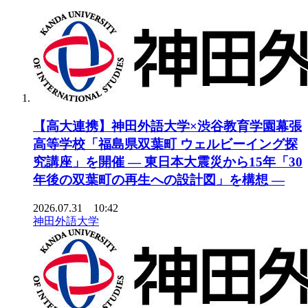
【高大連携】神田外語大学×渋谷教育学園幕張
高等学校「福島県双葉町 ウェルビーイング探
究講座」を開催 ― 東日本大震災から15年「30
年後の双葉町の再生への設計図」を構想 ―
2026.07.31 10:42
神田外語大学