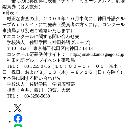
全ての応募団体に映画「ナイト ミュージアム２」劇場
鑑賞券（各人数分）
●発表：
厳正な審査の上、２００９年１０月中旬に、神田外語グル
ープＷｅｂサイトにて発表（受賞者の方々には、コンクール
事務局より別途ご連絡いたします）
▼本コンクールに関する問い合わせ先
学校法人 佐野学園（神田外語グループ）
〒101-8525 東京都千代田区内神田2-13-13
コンクール応募受付サイト： http://jimaku.kandagaigo.ac.jp
神田外語グループイベント事務局
TEL： 03-3255-0736（１０：００～１７：００ ※土・
日・祝日、および８／１３（木）～８／１６（日）を除く）
▼本件に関する問い合わせ先
学校法人 佐野学園 学園広報部
担当：今井、西川、須賀、大沢
TEL： 03-3258-5838