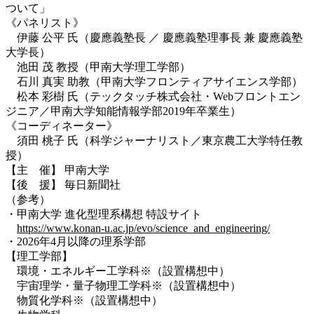
ついて」
《パネリスト》
伊藤 公平 氏（慶應義塾長 ／ 慶應義塾理事長 兼 慶應義塾
大学長）
池田 茂 教授（甲南大学理工学部）
石川 真実 助教（甲南大学フロンティアサイエンス学部）
松本 彩樹 氏（テックタッチ株式会社・Webフロントエン
ジニア／甲南大学知能情報学部2019年卒業生）
《コーディネーター》
須田 桃子 氏（科学ジャーナリスト／東京農工大学特任教
授）
【主 催】 甲南大学
【後 援】 毎日新聞社
（参考）
・甲南大学 進化型理系構想 特設サイト
https://www.konan-u.ac.jp/evo/science_and_engineering/
・2026年4月以降の理系学部
【理工学部】
環境・エネルギー工学科※（設置構想中）
宇宙理学・量子物理工学科※（設置構想中）
物質化学科※（設置構想中）