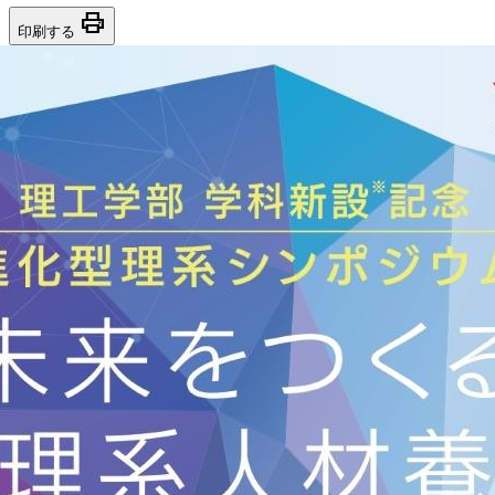
print
印刷する