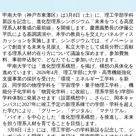
甲南大学（神戸市東灘区）は3月8日（土）に、理工学部学科
新設を記念し、進化型理系シンポジウム「未来をつくる高度
理系人材養成の最前線」を開催します。慶應義塾長の伊藤公
平氏による基調講演や、本学の教員らを交えたパネルディス
カッションを実施します。シンポジウムでは、イノベーショ
ンで創造する未来を見据え、私立大学として成長分野に貢献
する理系人材の在り方について議論を深めます。参加費無
料、事前申込制で、どなたでもご参加いただけます。
甲南大学では「進化型理系構想」を掲げ、構想の具体化を
進めています。2026年4月、理工学部に大学・高専機能強化
支援事業の採択を受けた「環境・エネルギー工学科」を新
設、同学部の物理学科を「宇宙理学・量子物理工学科」、機
能分子化学科を「物質化学科」に改組し、理系学部を3学部6
学科体制に発展させます（設置構想中）。さらに、岡本キャ
ンパスに2027年に竣工予定の新理系棟での学部・学科を超え
た学びにより、「グリーン」「デジタル」「マテリアル」
「バイオ」を中心とした「進化型理系構想」を推進し、未来
を担う理系人材を育てることを目指します。
3月8日（土）には、理工学部への学科新設を記念して、シ