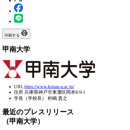
print
印刷する
甲南大学
URL
https://www.konan-u.ac.jp/
住所
兵庫県神戸市東灘区岡本8-9-1
学長（学校長）
村嶋 貴之
最近のプレスリリース
（甲南大学）