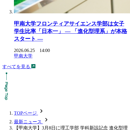
甲南大学フロンティアサイエンス学部は女子
学生比率「日本一」 ― 「進化型理系」が本格
スタート ―
2026.06.25 14:00
甲南大学
すべてを見る
chevron_forward
TOPページ
chevron_forward
最新ニュース
【甲南大学】3月8日に理工学部 学科新設記念 進化型理