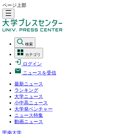
ページ上部
density_medium
検索
カテゴリ
ログイン
ニュースを受信
最新ニュース
ランキング
大学ニュース
小中高ニュース
大学発ベンチャー
ニュース特集
動画ニュース
甲南大学