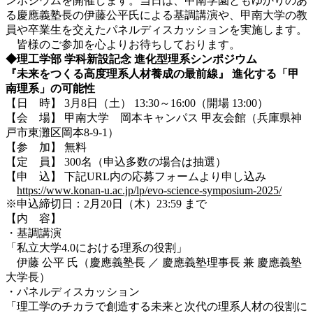
ンポジウムを開催します。当日は、甲南学園ともゆかりのあ
る慶應義塾長の伊藤公平氏による基調講演や、甲南大学の教
員や卒業生を交えたパネルディスカッションを実施します。
皆様のご参加を心よりお待ちしております。
◆理工学部
学科新設記念
進化型理系シンポジウム
『未来をつくる高度理系人材養成の最前線』
進化する「甲
南理系」の可能性
【日 時】 3月8日（土） 13:30～16:00（開場 13:00）
【会 場】 甲南大学 岡本キャンパス 甲友会館（兵庫県神
戸市東灘区岡本8-9-1）
【参 加】 無料
【定 員】 300名（申込多数の場合は抽選）
【申 込】 下記URL内の応募フォームより申し込み
https://www.konan-u.ac.jp/lp/evo-science-symposium-2025/
※申込締切日：2月20日（木）23:59 まで
【内 容】
・基調講演
「私立大学4.0における理系の役割」
伊藤 公平 氏（慶應義塾長 ／ 慶應義塾理事長 兼 慶應義塾
大学長）
・パネルディスカッション
「理工学のチカラで創造する未来と次代の理系人材の役割に