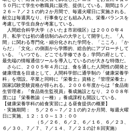
５０円にて学生や教職員に販売、提供している。期間は５／
２６～７／２１の約２か月間で、毎週火曜日に実施される。
献立は毎週異なり、行事食なども組み入れ、栄養バランスを
考慮して学生自身が考案している。
人間総合科学大学（さいたま市岩槻区）は２０００年４
月、私学では初の通信制のみの大学として開学した。「人
間」に関わる専門化・細分化された学問を、「こころ」「か
らだ」「文化」の側面から学際的、総合的にアプローチして
いる。「いつでも、どこでも学修できる」学問の府として、
最先端の情報通信ツールを導入しているのが大きな特徴だ。
さらに、２００５年４月には、食を通した人間性の開発と
健康増進を目途として、人間科学部に通学制の「健康栄養学
科」を増設。卒業と同時に『栄養士』資格と『管理栄養士』
国家試験受験資格が得られる。２００６年度からは『食品衛
生管理者』『食品衛生監視員』養成施設となり、２００８年
度には『栄養教諭（一種）』養成課程も開設している。
【健康栄養学科の給食実習による昼食提供の概要】
・実施期間： ５／２６～７／２１の約２か月間、毎週火曜
日に実施、１２：１０～１３：００
（５／２６、６／２、６／１６、６／２３、
６／３０、７／７、７／１４、７／２１の計８回実施）