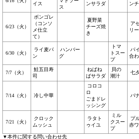
6/16（火）
マトソー
イス
ンサラダ
ンチ
ス
ボンゴレ
夏野菜
（コンソ
ア
6/23（火）
チーズ焼
メ仕立
リー
き
て）
トマ
ライ麦パ
ハンバー
パ
6/30（火）
トスー
ン
グ
合わ
プ
鮭五目寿
ねばね
貝の
7/7（火）
七
司
ばサラダ
潮汁
コロコ
ロ
7/14（火）
冷し中華
バ
ごまドレ
ッシング
ミル
クロック
ラタト
プ
7/21（火）
クスー
ムッシュ
ゥイユ
赤ワ
プ
▼本件に関する問い合わせ先