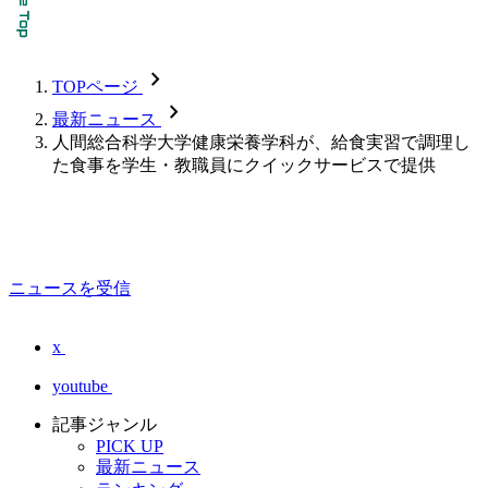
chevron_forward
TOPページ
chevron_forward
最新ニュース
人間総合科学大学健康栄養学科が、給食実習で調理し
た食事を学生・教職員にクイックサービスで提供
ニュースを受信
x
youtube
記事ジャンル
PICK UP
最新ニュース