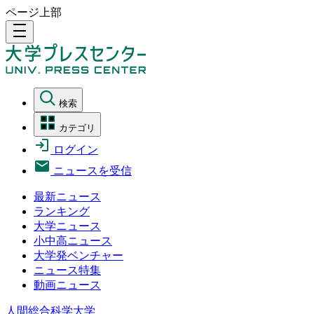
ページ上部
density_medium
検索
カテゴリ
ログイン
ニュースを受信
最新ニュース
ランキング
大学ニュース
小中高ニュース
大学発ベンチャー
ニュース特集
動画ニュース
人間総合科学大学