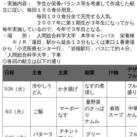
・実施内容： 学生が栄養バランス等を考慮して作成した献
立に従い、毎回１００食分用意。
毎回１００食分全て完売する人気。
２００７年に第１期生が３年生になってから
毎年実施しているので、今年で３年目となる。
・場 所： 人間総合科学大学 本学キャンパス 栄養棟
※ＪＲ「蓮田」駅から徒歩１３分もしくは東口１番乗場
から「小児医療センター行」「岩槻駅行」バスにて約４分、
「人間総合科学大学」下車
◎各回の献立は以下の通り
デザ
日程
主食
主菜
副菜
汁物
フル
冷やしう
なすの煮
フル
5/26（火）
かき揚げ
どん
浸し
盛り
夏野菜
マーボー
のさっぱ
春雨
中
6/2（火）
ご飯
なす
り
スープ
かん
ナムル
チキント
バターラ
グリー
フ