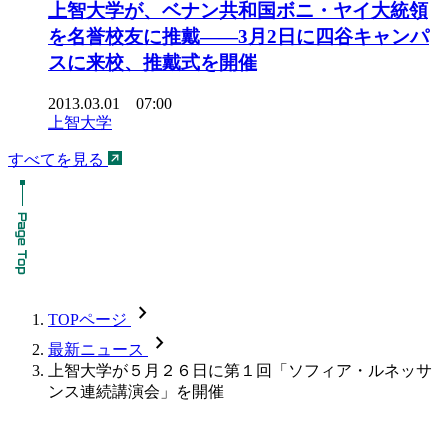
上智大学が、ベナン共和国ボニ・ヤイ大統領
を名誉校友に推戴――3月2日に四谷キャンパ
スに来校、推戴式を開催
2013.03.01 07:00
上智大学
すべてを見る
chevron_forward
TOPページ
chevron_forward
最新ニュース
上智大学が５月２６日に第１回「ソフィア・ルネッサ
ンス連続講演会」を開催