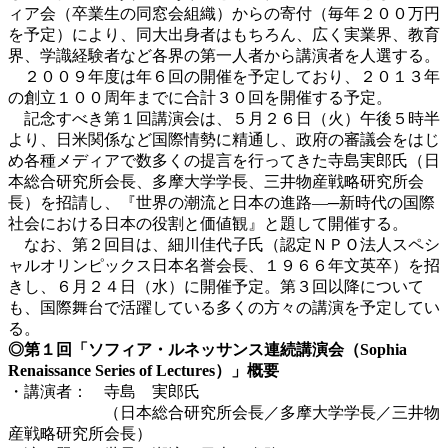
ィア会（卒業生の同窓会組織）からの寄付（毎年２００万円
を予定）により、同大出身者はもちろん、広く実業界、教育
界、学識経験者など各界の第一人者から講演者を人選する。
２００９年度は年６回の開催を予定しており、２０１３年
の創立１００周年までに合計３０回を開催する予定。
記念すべき第１回講演会は、５月２６日（火）午後５時半
より、日米関係など国際情勢に精通し、政府の審議会をはじ
め各種メディアで数多くの提言を行ってきた寺島実郎氏（日
本総合研究所会長、多摩大学学長、三井物産戦略研究所会
長）を招請し、『世界の潮流と日本の進路―─新時代の国際
社会における日本の役割と価値観』と題して開催する。
なお、第２回目は、細川佳代子氏（認定ＮＰＯ法人スペシ
ャルオリンピックス日本名誉会長、１９６６年文英卒）を招
きし、６月２４日（水）に開催予定。第３回以降について
も、国際舞台で活躍している多くの方々の講演を予定してい
る。
◎第１回「ソフィア・ルネッサンス連続講演会（Sophia
Renaissance Series of Lectures）」概要
・講演者： 寺島 実郎氏
（日本総合研究所会長／多摩大学学長／三井物
産戦略研究所会長）