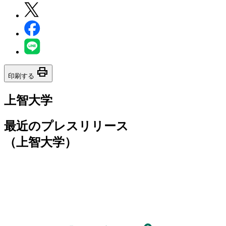
print
印刷する
上智大学
最近のプレスリリース
（上智大学）