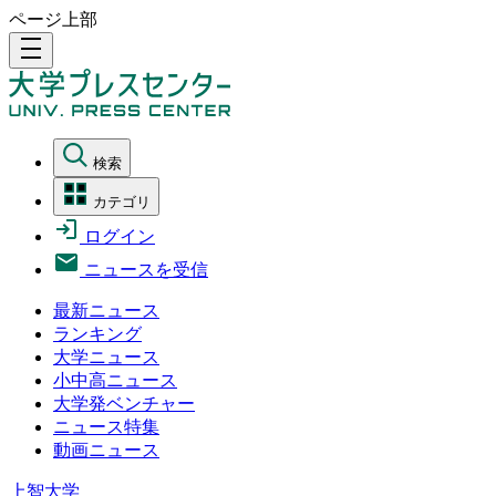
ページ上部
density_medium
検索
カテゴリ
ログイン
ニュースを受信
最新ニュース
ランキング
大学ニュース
小中高ニュース
大学発ベンチャー
ニュース特集
動画ニュース
上智大学