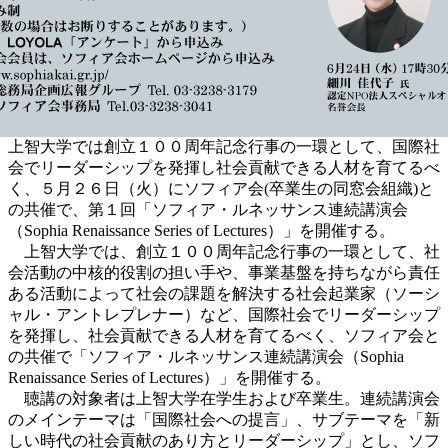
上智大学では創立１００周年記念行事の一環として、国際社
会でリーダーシップを発揮し社会貢献できる人材を育てるべ
く、５月２６日（火）にソフィア会(卒業生の同窓会組織)と
の共催で、第１回「ソフィア・ルネッサンス連続講演会
（Sophia Renaissance Series of Lectures）」を開催する。
上智大学では、創立１００周年記念行事の一環として、社
会活動の中核的役割の担い手や、事業基盤を持ちながら責任
ある活動によって社会の課題を解決する社会起業家（ソーシ
ャル・アントレプレナー）など、国際社会でリーダーシップ
を発揮し、社会貢献できる人材を育てるべく、ソフィア会と
の共催で「ソフィア・ルネッサンス連続講演会（Sophia
Renaissance Series of Lectures）」を開催する。
聴講の対象者は上智大学在学生および卒業生。連続講演会
のメインテーマは「国際社会への提言」、サブテーマを「新
しい時代の社会貢献のあり方とリーダーシップ」とし、ソフ