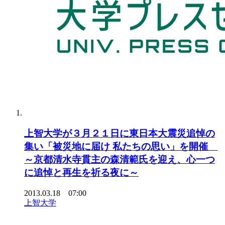
上智大学が３月２１日に東日本大震災追悼の
集い「被災地に届け 私たちの思い」を開催
～京都清水寺貫主の森清範氏を迎え、心一つ
に追悼と再生を祈る夜に～
2013.03.18 07:00
上智大学