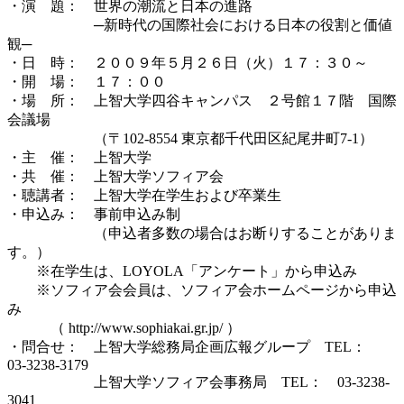
・演 題： 世界の潮流と日本の進路
─新時代の国際社会における日本の役割と価値
観─
・日 時： ２００９年５月２６日（火）１７：３０～
・開 場： １７：００
・場 所： 上智大学四谷キャンパス ２号館１７階 国際
会議場
（〒102-8554 東京都千代田区紀尾井町7-1）
・主 催： 上智大学
・共 催： 上智大学ソフィア会
・聴講者： 上智大学在学生および卒業生
・申込み： 事前申込み制
（申込者多数の場合はお断りすることがありま
す。）
※在学生は、LOYOLA「アンケート」から申込み
※ソフィア会会員は、ソフィア会ホームページから申込
み
（ http://www.sophiakai.gr.jp/ ）
・問合せ： 上智大学総務局企画広報グループ TEL：
03-3238-3179
上智大学ソフィア会事務局 TEL： 03-3238-
3041