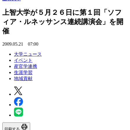
上智大学が５月２６日に第１回「ソフ
ィア・ルネッサンス連続講演会」を開
催
2009.05.21 07:00
大学ニュース
イベント
産官学連携
生涯学習
地域貢献
print
印刷する