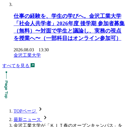
仕事の経験を、学生の学びへ。金沢工業大学
「社会人共学者」2026年度 後学期 参加者募集
（無料）〜対面で学生と議論し、実務の視点
を授業へ〜（一部科目はオンライン参加可）
2026.08.03 13:30
金沢工業大学
すべてを見る
chevron_forward
TOPページ
chevron_forward
最新ニュース
金沢工業大学が「ＫＩＴ春のオープンキャンパス」を