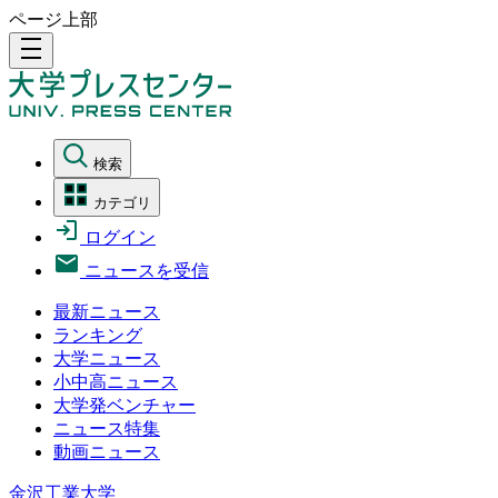
ページ上部
density_medium
検索
カテゴリ
ログイン
ニュースを受信
最新ニュース
ランキング
大学ニュース
小中高ニュース
大学発ベンチャー
ニュース特集
動画ニュース
金沢工業大学