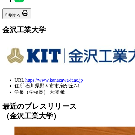
print
印刷する
金沢工業大学
URL
https://www.kanazawa-it.ac.jp
住所
石川県野々市市扇が丘7-1
学長（学校長）
大澤 敏
最近のプレスリリース
（金沢工業大学）