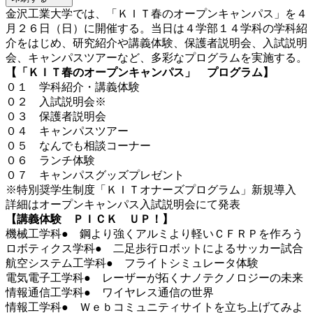
金沢工業大学では、「ＫＩＴ春のオープンキャンパス」を４
月２６日（日）に開催する。当日は４学部１４学科の学科紹
介をはじめ、研究紹介や講義体験、保護者説明会、入試説明
会、キャンパスツアーなど、多彩なプログラムを実施する。
【「ＫＩＴ春のオープンキャンパス」 プログラム】
０１ 学科紹介・講義体験
０２ 入試説明会※
０３ 保護者説明会
０４ キャンパスツアー
０５ なんでも相談コーナー
０６ ランチ体験
０７ キャンパスグッズプレゼント
※特別奨学生制度「ＫＩＴオナーズプログラム」新規導入
詳細はオープンキャンパス入試説明会にて発表
【講義体験 ＰＩＣＫ ＵＰ！】
機械工学科● 鋼より強くアルミより軽いＣＦＲＰを作ろう
ロボティクス学科● 二足歩行ロボットによるサッカー試合
航空システム工学科● フライトシミュレータ体験
電気電子工学科● レーザーが拓くナノテクノロジーの未来
情報通信工学科● ワイヤレス通信の世界
情報工学科● Ｗｅｂコミュニティサイトを立ち上げてみよ