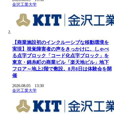
金沢工業大学
【商業施設初のインクルーシブな移動環境を
実現】視覚障害者の声をきっかけに、しゃべ
る点字ブロック「コード化点字ブロック」を
東京・錦糸町の商業ビル「楽天地ビル」地下
フロア～地上2階で敷設。8月8日は体験会を開
催
2026.08.05 13:30
金沢工業大学