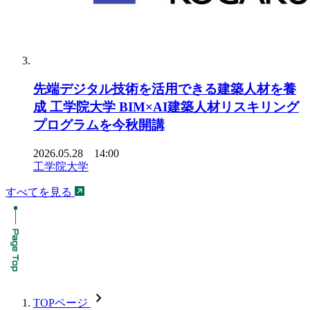
先端デジタル技術を活用できる建築人材を養
成 工学院大学 BIM×AI建築人材リスキリング
プログラムを今秋開講
2026.05.28 14:00
工学院大学
すべてを見る
chevron_forward
TOPページ