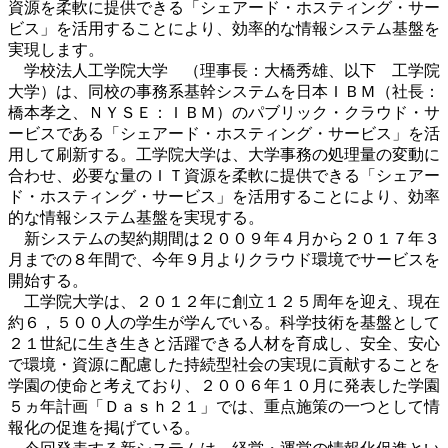
資源を柔軟に提供できる「シェアード・ホスティング・サー
ビス」を活用することにより、効率的な情報システム基盤を
実現します。
学校法人工学院大学 （理事長：大橋秀雄、以下 工学院
大学）は、同校の事務系基幹システムを日本ＩＢＭ（社長：
橋本孝之、ＮＹＳＥ：ＩＢＭ）のパブリック・クラウド・サ
ービスである「シェアード・ホスティング・サービス」を活
用して刷新する。工学院大学は、大学事務の処理量の変動に
合わせ、必要な量のＩＴ資源を柔軟に提供できる「シェアー
ド・ホスティング・サービス」を活用することにより、効率
的な情報システム基盤を実現する。
新システムの契約期間は２００９年４月から２０１７年３
月までの８年間で、今年９月よりクラウド環境でサービスを
開始する。
工学院大学は、２０１２年に創立１２５周年を迎え、現在
約６，５００人の学生が学んでいる。科学技術を基盤として
２１世紀に生き生きと活躍できる人材を育成し、安全、安心
で環境・資源に配慮した持続型社会の実現に貢献することを
学園の使命と考えており、２００６年１０月に発表した学園
５ヵ年計画「Ｄａｓｈ２１」では、重点施策の一つとして情
報化の促進を掲げている。