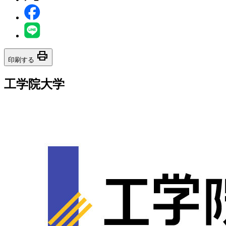
print
印刷する
工学院大学