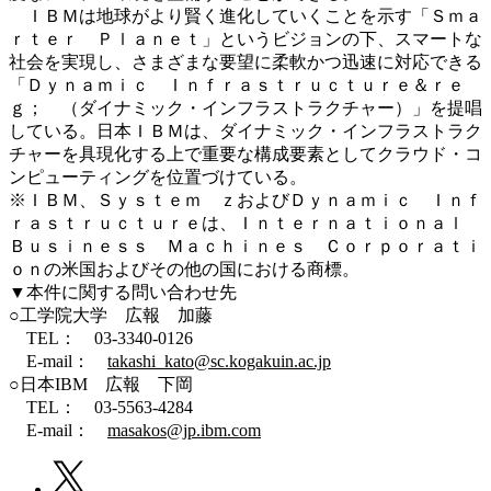
ＩＢＭは地球がより賢く進化していくことを示す「Ｓｍａ
ｒｔｅｒ Ｐｌａｎｅｔ」というビジョンの下、スマートな
社会を実現し、さまざまな要望に柔軟かつ迅速に対応できる
「Ｄｙｎａｍｉｃ Ｉｎｆｒａｓｔｒｕｃｔｕｒｅ＆ｒｅ
ｇ； （ダイナミック・インフラストラクチャー）」を提唱
している。日本ＩＢＭは、ダイナミック・インフラストラク
チャーを具現化する上で重要な構成要素としてクラウド・コ
ンピューティングを位置づけている。
※ＩＢＭ、Ｓｙｓｔｅｍ ｚおよびＤｙｎａｍｉｃ Ｉｎｆ
ｒａｓｔｒｕｃｔｕｒｅは、Ｉｎｔｅｒｎａｔｉｏｎａｌ
Ｂｕｓｉｎｅｓｓ Ｍａｃｈｉｎｅｓ Ｃｏｒｐｏｒａｔｉ
ｏｎの米国およびその他の国における商標。
▼本件に関する問い合わせ先
○工学院大学 広報 加藤
TEL： 03-3340-0126
E-mail：
takashi_kato@sc.kogakuin.ac.jp
○日本IBM 広報 下岡
TEL： 03-5563-4284
E-mail：
masakos@jp.ibm.com