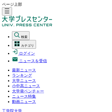
ページ上部
density_medium
検索
カテゴリ
ログイン
ニュースを受信
最新ニュース
ランキング
大学ニュース
小中高ニュース
大学発ベンチャー
ニュース特集
動画ニュース
工学院大学