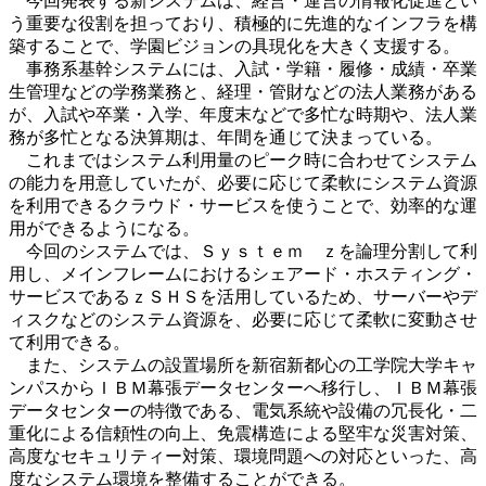
今回発表する新システムは、経営・運営の情報化促進とい
う重要な役割を担っており、積極的に先進的なインフラを構
築することで、学園ビジョンの具現化を大きく支援する。
事務系基幹システムには、入試・学籍・履修・成績・卒業
生管理などの学務業務と、経理・管財などの法人業務がある
が、入試や卒業・入学、年度末などで多忙な時期や、法人業
務が多忙となる決算期は、年間を通じて決まっている。
これまではシステム利用量のピーク時に合わせてシステム
の能力を用意していたが、必要に応じて柔軟にシステム資源
を利用できるクラウド・サービスを使うことで、効率的な運
用ができるようになる。
今回のシステムでは、Ｓｙｓｔｅｍ ｚを論理分割して利
用し、メインフレームにおけるシェアード・ホスティング・
サービスであるｚＳＨＳを活用しているため、サーバーやデ
ィスクなどのシステム資源を、必要に応じて柔軟に変動させ
て利用できる。
また、システムの設置場所を新宿新都心の工学院大学キャ
ンパスからＩＢＭ幕張データセンターへ移行し、ＩＢＭ幕張
データセンターの特徴である、電気系統や設備の冗長化・二
重化による信頼性の向上、免震構造による堅牢な災害対策、
高度なセキュリティー対策、環境問題への対応といった、高
度なシステム環境を整備することができる。