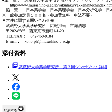
●主 催： 武蔵野大学薬学研究所ハイテク・リサーチ・セ
http://www.musashino-u.ac.jp/yakugaku/yakken/hitechindex.htm
協 賛： 日本薬学会、日本薬理学会、日本分析化学、日
※一般参加定員１００名（参加費無料・申込不要）
▼本件に関する問い合わせ先
武蔵野大学薬学研究所 広報担当：市瀬浩志
〒202-8585 西東京市新町1-1-20
TEL/FAX： 042-468-9184
E-mail：
koho-ph@musashino-u.ac.jp
添付資料
picture_as_pdf
武蔵野大学薬学研究所 第３回シンポジウム詳細
print
印刷する