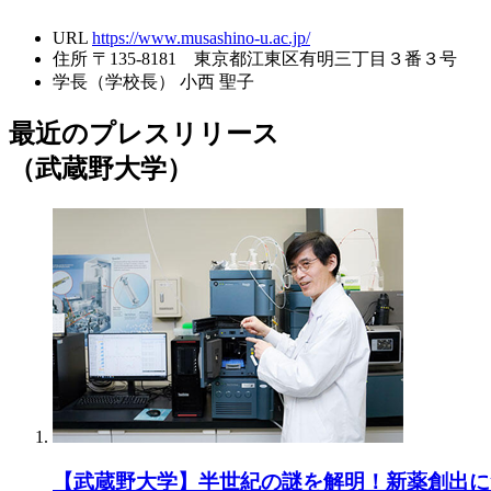
URL
https://www.musashino-u.ac.jp/
住所
〒135-8181 東京都江東区有明三丁目３番３号
学長（学校長）
小西 聖子
最近のプレスリリース
（武蔵野大学）
【武蔵野大学】半世紀の謎を解明！新薬創出に