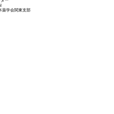
ンター
l
本薬学会関東支部