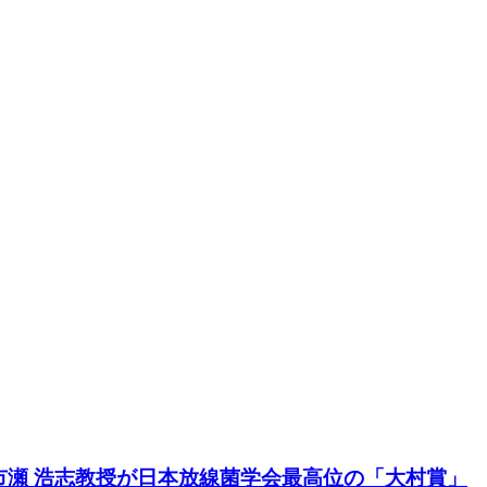
瀬 浩志教授が日本放線菌学会最高位の「大村賞」