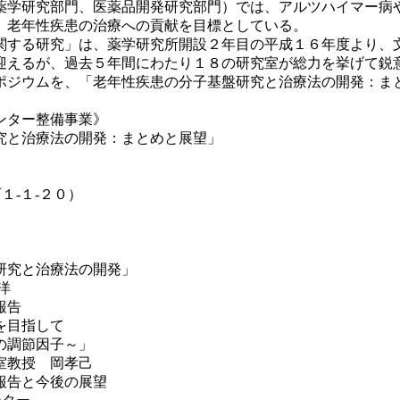
学研究部門、医薬品開発研究部門）では、アルツハイマー病
、老年性疾患の治療への貢献を目標としている。
する研究」は、薬学研究所開設２年目の平成１６年度より、
迎えるが、過去５年間にわたり１８の研究室が総力を挙げて鋭
ジウムを、「老年性疾患の分子基盤研究と治療法の開発：ま
ンター整備事業》
究と治療法の開発：まとめと展望」
１‐１‐２０）
究と治療法の開発」
洋
報告
を目指して
節因子～」
授 岡孝己
報告と今後の展望