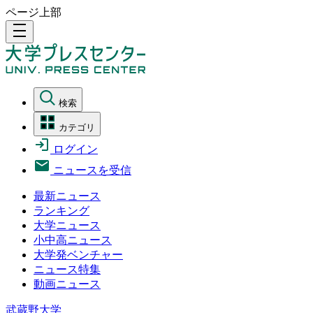
ページ上部
density_medium
検索
カテゴリ
ログイン
ニュースを受信
最新ニュース
ランキング
大学ニュース
小中高ニュース
大学発ベンチャー
ニュース特集
動画ニュース
武蔵野大学