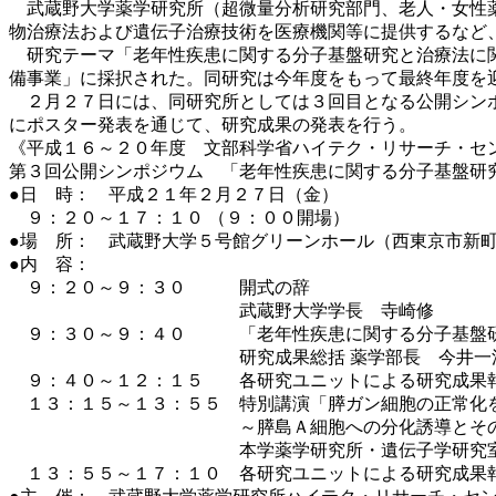
武蔵野大学薬学研究所（超微量分析研究部門、老人・女性薬
物治療法および遺伝子治療技術を医療機関等に提供するなど
研究テーマ「老年性疾患に関する分子基盤研究と治療法に関
備事業」に採択された。同研究は今年度をもって最終年度を
２月２７日には、同研究所としては３回目となる公開シンポ
にポスター発表を通じて、研究成果の発表を行う。
《平成１６～２０年度 文部科学省ハイテク・リサーチ・セ
第３回公開シンポジウム 「老年性疾患に関する分子基盤研
●日 時： 平成２１年２月２７日（金）
９：２０～１７：１０ （９：００開場）
●場 所： 武蔵野大学５号館グリーンホール（西東京市新町
●内 容：
９：２０～９：３０ 開式の辞
武蔵野大学学長 寺崎修
９：３０～９：４０ 「老年性疾患に関する分子基盤研
研究成果総括 薬学部長 今井一
９：４０～１２：１５ 各研究ユニットによる研究成果
１３：１５～１３：５５ 特別講演「膵ガン細胞の正常化
～膵島Ａ細胞への分化誘導とその調
本学薬学研究所・遺伝子学研究室教
１３：５５～１７：１０ 各研究ユニットによる研究成果