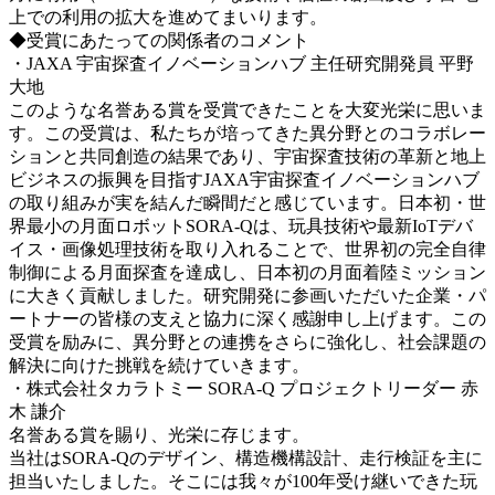
上での利用の拡大を進めてまいります
。
◆受賞にあたっての関係者のコメント
・JAXA 宇宙探査イノベーションハブ 主任研究開発員 平野
大地
このような名誉ある賞を受賞できたことを大変光栄に思いま
す。この受賞は、私たちが培ってきた異分野とのコラボレー
ションと共同創造の結果であり、宇宙探査技術の革新と地上
ビジネスの振興を目指すJAXA宇宙探査イノベーションハブ
の取り組みが実を結んだ瞬間だと感じています。日本初・世
界最小の月面ロボットSORA-Qは、玩具技術や最新IoTデバ
イス・画像処理技術を取り入れることで、世界初の完全自律
制御による月面探査を達成し、日本初の月面着陸ミッション
に大きく貢献しました。研究開発に参画いただいた企業・パ
ートナーの皆様の支えと協力に深く感謝申し上げます。この
受賞を励みに、異分野との連携をさらに強化し、社会課題の
解決に向けた挑戦を続けていきます
。
・
株式会社タカラトミー SORA-Q プロジェクトリーダー 赤
木 謙介
名誉ある賞を賜り、光栄に存じます。
当社はSORA-Qのデザイン、構造機構設計、走行検証を主に
担当いたしました。そこには我々が100年受け継いできた玩