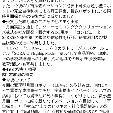
ミッションに大きく貢献しました
。
また、今後の宇宙探査ミッションに必要不可欠な超小型ロボ
ットの完全自律制御による月面探査、複数ロボットによる同
時月面探査等の技術実証に成功しました。
◆受賞した取り組みでのその他の主な実績
・
月面実証を通じて、ソニーセミコンダクタソリューション
ズ株式会社が開発・販売するIoT用ボードコンピュータ
SPRESENSE™※4の機能や信頼性を検証。研究利用及び製
品販売の促進に寄与しました
。
・
LEV-2（「SORA-Q」）をタカラトミーが1/1 スケールモ
デル「SORA-Q Flagship Model」※5として商品開発。180以
上の学校/科学館への配布、約40地域での展示/出張授業等、
教育活動へも寄与しました
。
◆4者の役割と概要
図1 本取組の概要
◆今後について
今回の変形型月面ロボット（LEV-2）の取組みは、4者にと
って重要な成功事例であり、宇宙探査イノベーションハブの
活動においても貴重な知見の獲得につながりました。変形型
月面ロボットに続く新たなイノベーションを目指して、「宇
宙探査」と「宇宙/地上でのビジネス・社会課題解決」の双
方に有用（Dual Utilization）な技術や価値の創出及び宇宙/地