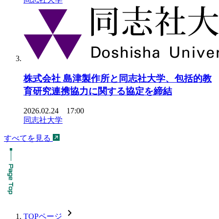
株式会社 島津製作所と同志社大学、包括的教
育研究連携協力に関する協定を締結
2026.02.24 17:00
同志社大学
すべてを見る
chevron_forward
TOPページ