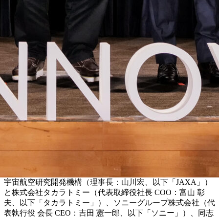
宇宙航空研究開発機構（理事長：山川宏、以下「JAXA」）
と株式会社タカラトミー（代表取締役社長 COO：富山 彰
夫、以下「タカラトミー」）、ソニーグループ株式会社（代
表執行役 会長 CEO：吉田 憲一郎、以下「ソニー」）、同志