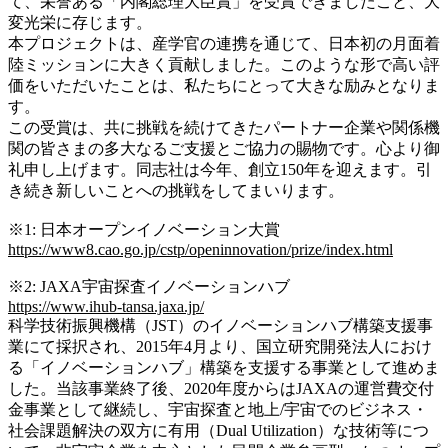
て、栄誉ある「内閣総理大臣賞」を受賞できましたこと、大
変光栄に存じます。
本プロジェクトは、産学官の連携を通じて、日本初の月面着
陸ミッションに大きく貢献しました。このような形で高い評
価をいただいたことは、私たちにとって大きな励みとなりま
す。
この受賞は、共に挑戦を続けてきたパートナー企業や関係機
関の皆さまの多大なるご支援とご協力の賜物です。心より御
礼申し上げます。同志社は今年、創立150年を迎えます。引
き続き新しいことへの挑戦をしてまいります
。
※1: 日本オープンイノベーション大賞
https://www8.cao.go.jp/cstp/openinnovation/prize/index.html
※2: JAXA宇宙探査イノベーションハブ
https://www.ihub-tansa.jaxa.jp/
科学技術振興機構（JST）のイノベーションハブ構築支援事
業にて採択され、2015年4月より、国立研究開発法人におけ
る「イノベーションハブ」構築を支援する事業として進めま
した。当該事業終了後、2020年度からはJAXAの運営費交付
金事業として継続し、宇宙探査と地上/宇宙でのビジネス・
社会課題解決の双方に有用（Dual Utilization）な技術等につ