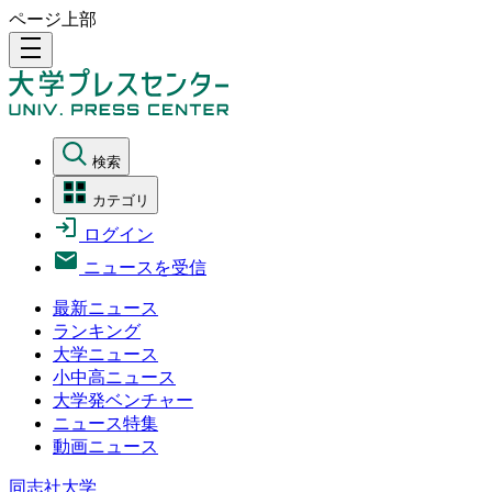
ページ上部
density_medium
検索
カテゴリ
ログイン
ニュースを受信
最新ニュース
ランキング
大学ニュース
小中高ニュース
大学発ベンチャー
ニュース特集
動画ニュース
同志社大学