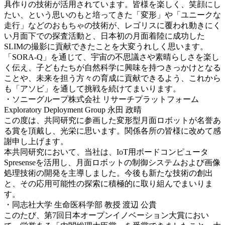
具作りの技術が活用されています。皆様を楽しく、笑顔にし
たい、という思いのもと培ってきた「変形」や「ユニークな
走行」などのおもちゃの技術が、レゴリスに覆われ動きにく
い月面下での探査活動と、日本初の月面着陸に成功した
SLIMの撮影に貢献できたことを大変うれしく思います。
「SORA-Q」を通じて、宇宙の不思議さや素晴らしさを楽し
く伝え、子どもたちが自然科学に興味を持つきっかけとなる
ことや、未来を担う方々の育成に貢献できるよう、これから
も「アソビ」を通して挑戦を続けてまいります
。
・
ソニーグループ株式会社 リサーチプラットフォーム
Exploratory Deployment Group 永田 政晴
この度は、共同研究に参画した変形型月面ロボットが名誉あ
る賞を頂戴し、光栄に思います。関係各所の皆様に改めて感
謝申し上げます。
本共同研究において、当社は、IoT用ボードコンピュータ
Spresenseを活用し、月面ロボットの制御システムおよび画像
処理技術の開発を主導しました。今後も新たな技術の創出
と、その応用可能性の探索に積極的に取り組んでまいりま
す
。
・同志社大学 生命医科学部 教授 渡辺 公貴
このたび、第7回日本オープンイノベーション大賞におい