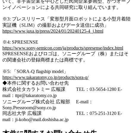
いて、非宇宙企業を中心とした民間企業参画型、かつオープ
ンイノベーションによる共同研究に取り組んでいます
。
※3: プレスリリース「変形型月面ロボットによる小型月着陸
実証機（SLIM）の撮影およびデータ送信に成功」
https://www.jaxa.jp/press/2024/01/20240125-4_j.html
※4:
SPRESENSE
https://www.sony-semicon.com/ja/products/spresense/index.html
SPRESENSEおよびロゴは、ソニーグループ（株）またはそ
の関連会社の登録商標または商標です。
※5: 「SORA-Q flagship model」
https://www.takaratomy.co.jp/products/sora-q/
◆
本件に関するお問い合わせ先
株式会社タカラトミー 広報課 TEL：03-5654-1280 E-
mail：ttpr@takaratomy.co.jp
ソニーグループ株式会社 広報部 E-mail：
Sony.Pressroom@sony.co.jp
同志社大学 広報課 TEL：075-251-3120 E-
mail：ji-koho@mail.doshisha.ac.jp