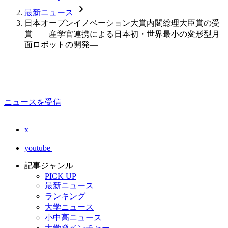
chevron_forward
最新ニュース
日本オープンイノベーション大賞内閣総理大臣賞の受
賞 ―産学官連携による日本初・世界最小の変形型月
面ロボットの開発―
ニュースを受信
x
youtube
記事ジャンル
PICK UP
最新ニュース
ランキング
大学ニュース
小中高ニュース