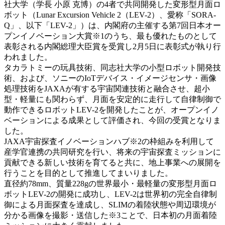
社大学（学長 小原 克博）の4者で共同開発した変形型月面ロ
ボット（Lunar Excursion Vehicle 2（LEV-2）、愛称「SORA-
Q」、以下「LEV-2」）は、内閣府の主催する第7回日本オー
プンイノベーション大賞※1のうち、最も優れたものとして
表彰される内閣総理大臣賞を受賞し2月5日に表彰式が執り行
われました。
タカラトミーの玩具技術、同志社大学の小型ロボット開発技
術、および、ソニーのIoTデバイス・イメージセンサ・画像
処理技術をJAXAが有する宇宙関連技術と融合させ、超小
型・軽量にも関わらず、月面を安定的に走行して自律制御で
動作できるロボットLEV-2を開発したことが、オープンイノ
ベーションによる成果として評価され、今回の受賞となりま
した。
JAXA宇宙探査イノベーションハブ※2の枠組みを利用して
産学官連携の共同研究を行い、将来の宇宙探査ミッションに
貢献できる新しい技術を育てると共に、地上事業への展開を
行うことを目的として推進してまいりました。
直径約78mm、質量228gの世界最小・最軽量の変形型月面ロ
ボットLEV-2の開発に成功し、LEV-2は世界初の完全自律制
御による月面探査を達成し、SLIMの着陸状態や周辺環境が
分かる画像を撮影・送信した※3ことで、日本初の月面着陸