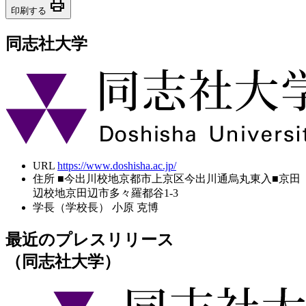
print
印刷する
同志社大学
URL
https://www.doshisha.ac.jp/
住所
■今出川校地京都市上京区今出川通烏丸東入■京田
辺校地京田辺市多々羅都谷1-3
学長（学校長）
小原 克博
最近のプレスリリース
（同志社大学）