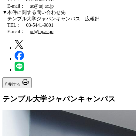
E-mail：
ac@tuj.ac.jp
▼本件に関する問い合わせ先
テンプル大学ジャパンキャンパス 広報部
TEL： 03-5441-9801
E-mail：
pr@tuj.ac.jp
print
印刷する
テンプル大学ジャパンキャンパス