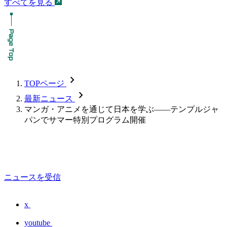
すべてを見る
chevron_forward
TOPページ
chevron_forward
最新ニュース
マンガ・アニメを通じて日本を学ぶ――テンプルジャ
パンでサマー特別プログラム開催
ニュースを受信
x
youtube