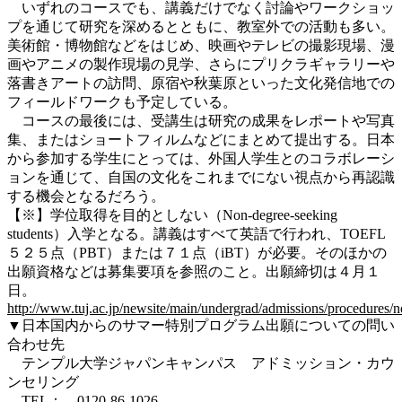
いずれのコースでも、講義だけでなく討論やワークショッ
プを通じて研究を深めるとともに、教室外での活動も多い。
美術館・博物館などをはじめ、映画やテレビの撮影現場、漫
画やアニメの製作現場の見学、さらにプリクラギャラリーや
落書きアートの訪問、原宿や秋葉原といった文化発信地での
フィールドワークも予定している。
コースの最後には、受講生は研究の成果をレポートや写真
集、またはショートフィルムなどにまとめて提出する。日本
から参加する学生にとっては、外国人学生とのコラボレーシ
ョンを通じて、自国の文化をこれまでにない視点から再認識
する機会となるだろう。
【※】学位取得を目的としない（Non-degree-seeking
students）入学となる。講義はすべて英語で行われ、TOEFL
５２５点（PBT）または７１点（iBT）が必要。そのほかの
出願資格などは募集要項を参照のこと。出願締切は４月１
日。
http://www.tuj.ac.jp/newsite/main/undergrad/admissions/procedures/
▼日本国内からのサマー特別プログラム出願についての問い
合わせ先
テンプル大学ジャパンキャンパス アドミッション・カウ
ンセリング
TEL： 0120-86-1026