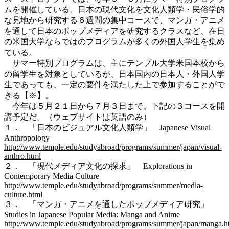
ムを開催している。日本の現代文化を文化人類学・民俗学的
な見地から研究する６週間の集中コースで、マンガ・アニメ
を通して日本のポップメディアを研究するクラスなど、在日
の米国大学ならではのプログラムが多くの外国人学生を集め
ている。
サマー特別プログラムは、主にテンプル大学米国本校から
の留学生を対象としているが、日本国内の日本人・外国人学
生であっても、一定の要件を満たした上で参加することがで
きる【※】。
今年は５月２１日から７月３日まで、下記の３コースを開
講予定だ。（ウェブサイトは英語のみ）
１． 「日本のビジュアル文化人類学」 Japanese Visual
Anthropology
http://www.temple.edu/studyabroad/programs/summer/japan/visual-
anthro.html
２． 「現代メディア文化の探求」 Explorations in
Contemporary Media Culture
http://www.temple.edu/studyabroad/programs/summer/media-
culture.html
３． 「マンガ・アニメを通したポップメディア研究」
Studies in Japanese Popular Media: Manga and Anime
http://www.temple.edu/studyabroad/programs/summer/japan/manga.h