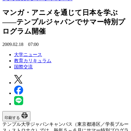
マンガ・アニメを通じて日本を学ぶ
――テンプルジャパンでサマー特別プ
ログラム開催
2009.02.18 07:00
大学ニュース
教育カリキュラム
国際交流
print
印刷する
テンプル大学ジャパンキャンパス（東京都港区／学長ブルー
ス・ストロナク）では、毎年５～６月にサマー特別プログラ