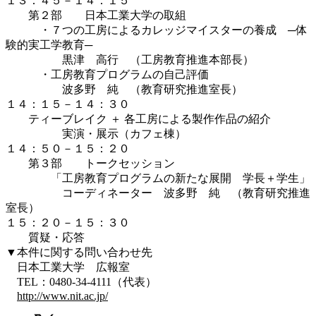
１３：４５－１４：１５
第２部 日本工業大学の取組
・７つの工房によるカレッジマイスターの養成 ─体
験的実工学教育─
黒津 高行 （工房教育推進本部長）
・工房教育プログラムの自己評価
波多野 純 （教育研究推進室長）
１４：１５－１４：３０
ティーブレイク ＋ 各工房による製作作品の紹介
実演・展示（カフェ棟）
１４：５０－１５：２０
第３部 トークセッション
「工房教育プログラムの新たな展開 学長＋学生」
コーディネーター 波多野 純 （教育研究推進
室長）
１５：２０－１５：３０
質疑・応答
▼本件に関する問い合わせ先
日本工業大学 広報室
TEL：0480-34-4111（代表）
http://www.nit.ac.jp/