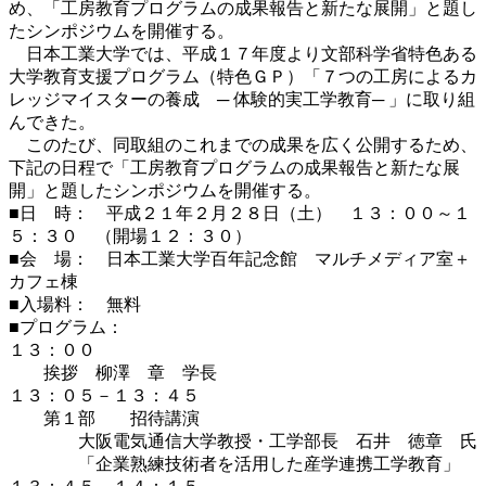
め、「工房教育プログラムの成果報告と新たな展開」と題し
たシンポジウムを開催する。
日本工業大学では、平成１７年度より文部科学省特色ある
大学教育支援プログラム（特色ＧＰ）「７つの工房によるカ
レッジマイスターの養成 ─ 体験的実工学教育─ 」に取り組
んできた。
このたび、同取組のこれまでの成果を広く公開するため、
下記の日程で「工房教育プログラムの成果報告と新たな展
開」と題したシンポジウムを開催する。
■日 時： 平成２１年２月２８日（土） １３：００～１
５：３０ （開場１２：３０）
■会 場： 日本工業大学百年記念館 マルチメディア室＋
カフェ棟
■入場料： 無料
■プログラム：
１３：００
挨拶 柳澤 章 学長
１３：０５－１３：４５
第１部 招待講演
大阪電気通信大学教授・工学部長 石井 徳章 氏
「企業熟練技術者を活用した産学連携工学教育」