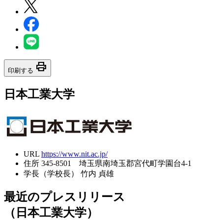
print
印刷する
日本工業大学
URL
https://www.nit.ac.jp/
住所
345-8501 埼玉県南埼玉郡宮代町学園台4-1
学長（学校長）
竹内 貞雄
最近のプレスリリース
（日本工業大学）