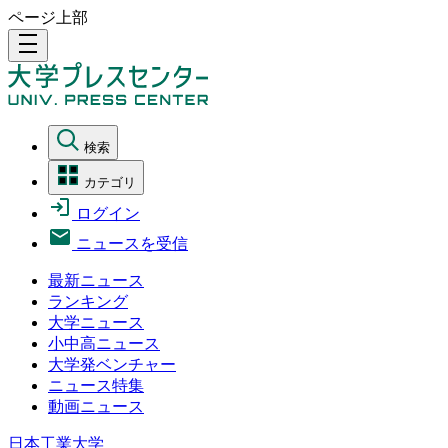
ページ上部
density_medium
検索
カテゴリ
ログイン
ニュースを受信
最新ニュース
ランキング
大学ニュース
小中高ニュース
大学発ベンチャー
ニュース特集
動画ニュース
日本工業大学