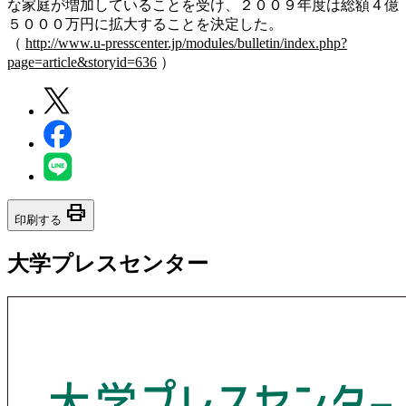
な家庭が増加していることを受け、２００９年度は総額４億
５０００万円に拡大することを決定した。
（
http://www.u-presscenter.jp/modules/bulletin/index.php?
page=article&storyid=636
）
print
印刷する
大学プレスセンター