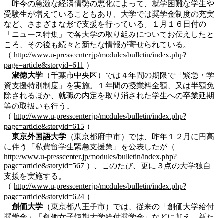
昨今の急激な経済情勢の悪化によって、就学困難な学生や
受験生が増えていることもあり、大学では奨学金制度の充実
など、さまざまな形で支援を行っている。１月１６日付の
「ニュース特集」で各大学の取り組みについてお伝えしたと
ころ、その後も続々と新たな情報が寄せられている。
（
http://www.u-presscenter.jp/modules/bulletin/index.php?
page=article&storyid=611
）
淑徳大学
（千葉市中央区）では４年間の期限で「緊急・学
資支援特別制度」を実施。１年間の授業料全額、又は半額免
除されるほか、就職の内定を取り消された学生への卒業延期
等の取扱いも行う。
（
http://www.u-presscenter.jp/modules/bulletin/index.php?
page=article&storyid=615
）
東京外国語大学
（東京都府中市）では、昨年１２月に円高
に伴う「私費留学生緊急支援策」を公表したが（
http://www.u-presscenter.jp/modules/bulletin/index.php?
page=article&storyid=567
）、このたび、更に３点の大学独自
支援を実施する。
（
http://www.u-presscenter.jp/modules/bulletin/index.php?
page=article&storyid=624
）
創価大学
（東京都八王子市）では、従来の「創価大学給付
奨学金」「創価女子短期大学給付奨学金」などに加え、新た