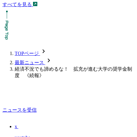
すべてを見る
chevron_forward
TOPページ
chevron_forward
最新ニュース
経済不況でも諦めるな！ 拡充が進む大学の奨学金制
度 《続報》
ニュースを受信
x