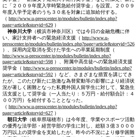
に「２００９年度入学時緊急給付奨学金」を設置。２００９
年度入学予定者のうち３０名を対象に追加給付する。
（
http://www.u-presscenter.jp/modules/bulletin/index.php?
page=article&storyid=629
）
神奈川大学
（横浜市神奈川区）では今日の金融危機に伴
い、家計支持者への緊急経済支援（
http://www.u-
presscenter.jp/modules/bulletin/index.php?page=article&storyid=526
）、採用内定取消を受けた学生への卒業延期制度（
http://www.u-presscenter.jp/modules/bulletin/index.php?
page=article&storyid=598
）、附属中高生徒への緊急経済支援
奨学金（
http://www.u-presscenter.jp/modules/bulletin/index.php?
page=article&storyid=592
）など、さまざまな措置を講じてき
たが、このたび新たに急激な為替変動等の影響により経済状
況が著しく困難となった私費外国人留学生に対して、緊急生
活支援として奨学金（一人当たり：５万円・給付額合計：４
００万円）を給付することとなった。
（
http://www.u-presscenter.jp/modules/bulletin/index.php?
page=article&storyid=627
）
朝日大学
（岐阜県瑞穂市）は今年度、学業やスポーツ活動
の優秀な法学部・経営学部の学生に対し、総額３億３０００
万円以上の奨学金を支給したが、昨今の不況により修学困難