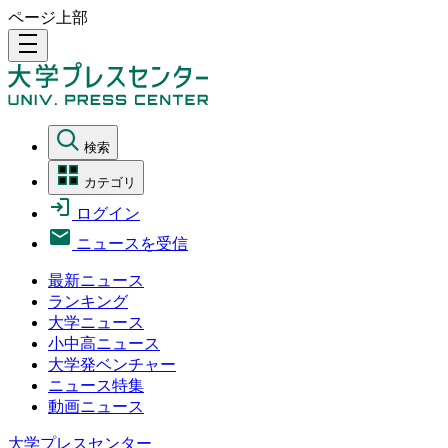
ページ上部
density_medium
検索
カテゴリ
ログイン
ニュースを受信
最新ニュース
ランキング
大学ニュース
小中高ニュース
大学発ベンチャー
ニュース特集
動画ニュース
大学プレスセンター