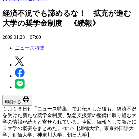
経済不況でも諦めるな！ 拡充が進む
大学の奨学金制度 《続報》
2009.01.28 07:00
ニュース特集
print
印刷する
１月１６日付「ニュース特集」でお伝えした後も、経済不況
を受けた新たな奨学金制度、緊急支援策の整備に取り組む大
学の情報が続々と寄せられている。今回、続報として新たに
５大学の概要をまとめた。<br />【淑徳大学、東京外国語大
学、創価大学、神奈川大学、朝日大学】