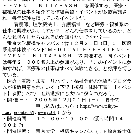
Ｅ ＥＶＥＮＴ ＩＮ ＩＴＡＢＡＳＨＩ”を開催する。医療・
福祉系の仕事を紹介する体験実習・イベントが多数実施さ
れ、毎年好評を博しているイベントだ。
──看護師、理学療法士、介護福祉士など医療・福祉系の
仕事に興味がありますか？ どんな仕事をしているのか、ど
んな勉強をしたらなれるのか知りたいですか？──
帝京大学板橋キャンパスでは１２月２１日（日）に、医療
系進学体験イベント“ＭＥＤＩＣＡＬ ＥＸＰＥＲＩＥＮＣＥ
ＥＶＥＮＴ ＩＮ ＩＴＡＢＡＳＨＩ”を開催する。同イベント
は毎年２，０００名以上の参加があり、「このイベントに参
加すれば、医療系の仕事はすべて体験できる」と好評を博し
ている。
医療・看護・栄養・リハビリ・福祉分野の体験型プログラ
ムが多数用意されている（下記【模擬・体験実習】【イベン
ト】参照）ので、進路選択にも大いに役立つだろう。
・開 催 日： ２００８年１２月２１日（日） 要予約
申し込みはこちら（
https://www.teikyo-
u.ac.jp/contact/?type=iryo01
）から
・開催時間： １０：００～１５：００ (受付時間１４：
００まで)
・開催場所： 帝京大学 板橋キャンパス（ＪＲ埼京線十条