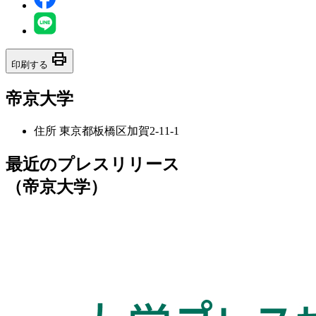
print
印刷する
帝京大学
住所
東京都板橋区加賀2-11-1
最近のプレスリリース
（帝京大学）