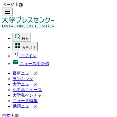
ページ上部
density_medium
検索
カテゴリ
ログイン
ニュースを受信
最新ニュース
ランキング
大学ニュース
小中高ニュース
大学発ベンチャー
ニュース特集
動画ニュース
帝京大学