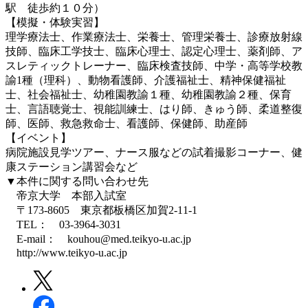
駅 徒歩約１０分）
【模擬・体験実習】
理学療法士、作業療法士、栄養士、管理栄養士、診療放射線
技師、臨床工学技士、臨床心理士、認定心理士、薬剤師、ア
スレティックトレーナー、臨床検査技師、中学・高等学校教
諭1種（理科）、動物看護師、介護福祉士、精神保健福祉
士、社会福祉士、幼稚園教諭１種、幼稚園教諭２種、保育
士、言語聴覚士、視能訓練士、はり師、きゅう師、柔道整復
師、医師、救急救命士、看護師、保健師、助産師
【イベント】
病院施設見学ツアー、ナース服などの試着撮影コーナー、健
康ステーション講習会など
▼本件に関する問い合わせ先
帝京大学 本部入試室
〒173-8605 東京都板橋区加賀2-11-1
TEL： 03-3964-3031
E-mail： kouhou@med.teikyo-u.ac.jp
http://www.teikyo-u.ac.jp