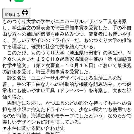
print
印刷する
ものつくり大学の学生がユニバーサルデザイン工具を考案
し、学生論文の発表会で埼玉県知事賞を受賞した。手の不自
由な方への補助的機能を組み込みつつ、健常者にも使いやす
く、美しいデザインのドライバーだ。ものつくり大学の推進
する理念は、確実に社会で実を結んでいる。
このたび、ものつくり大学（埼玉県行田市）の学生が、Ｎ
ＰＯ法人さいたまＳＯＨＯ起業家協議会主催の「第４回懸賞
付学生論文」（第２次審査＝１０月１８日）において最優秀
の評価を受け、埼玉県知事賞を受賞した。
論文名は「ユニバーサルデザインによる生活工具の改
善」。手の不自由な方への補助的な機能を組み込み、かつ健
常者にも使いやすい工具（ドライバー）を考案し、大きな評
価を得た。
両利きに対応し、かつ工具のどの部分を持っても手への負
担を最小限に抑えたドライバーで、少ない握力でも使用でき
るのが特徴。海洋生物をモチーフにしたという、なめらかで
美しいデザインも好評を博している。
▼本件に関する問い合わせ先