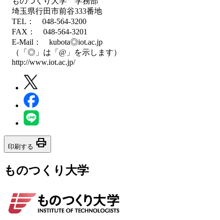
ものつくり大学 学務部
埼玉県行田市前谷333番地
TEL： 048-564-3200
FAX： 048-564-3201
E-Mail： kubota◎iot.ac.jp
（「◎」は「@」を示します）
http://www.iot.ac.jp/
print
印刷する
ものつくり大学