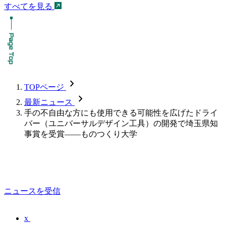
すべてを見る
chevron_forward
TOPページ
chevron_forward
最新ニュース
手の不自由な方にも使用できる可能性を広げたドライ
バー（ユニバーサルデザイン工具）の開発で埼玉県知
事賞を受賞――ものつくり大学
ニュースを受信
x