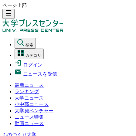
ページ上部
density_medium
検索
カテゴリ
ログイン
ニュースを受信
最新ニュース
ランキング
大学ニュース
小中高ニュース
大学発ベンチャー
ニュース特集
動画ニュース
ものつくり大学