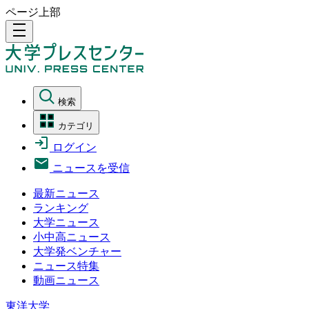
ページ上部
density_medium
検索
カテゴリ
ログイン
ニュースを受信
最新ニュース
ランキング
大学ニュース
小中高ニュース
大学発ベンチャー
ニュース特集
動画ニュース
東洋大学