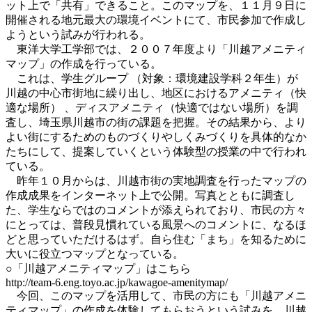
ット上で「共有」できること。このマップを、１１月９日に
開催される地元最大の環境イベントにて、市民参加で作成し
ようという試みが行われる。
東洋大学工学部では、２００７年度より「川越アメニティ
マップ」の作成を行っている。
これは、学生グループ （対象：環境建設学科２年生）が
川越の中心市街地に繰り出し、地区におけるアメニティ（快
適な場所） 、ディスアメニティ（快適ではない場所）を調
査し、埼玉県川越市の街の課題を把握。その結果から、より
よい街にするためのものづくりやしくみづくりを具体的なか
たちにして、提案していくという体験型の授業の中で行われ
ている。
昨年１０月からは、川越市街の実地調査を行ったマップの
作成成果をインターネット上で公開。写真とともに調査し
た、学生ならではのコメントが添えられており、市民の方々
にとっては、普段見慣れている風景へのコメントに、なるほ
どと思っていただけるはず。自ら住む「まち」を知るために
大いに役立つマップとなっている。
○「川越アメニティマップ」はこちら
http://team-6.eng.toyo.ac.jp/kawagoe-amenitymap/
今回、このマップを活用して、市民の方にも「川越アメニ
ティマップ」の作成を体験してもらおうという試みを、川越