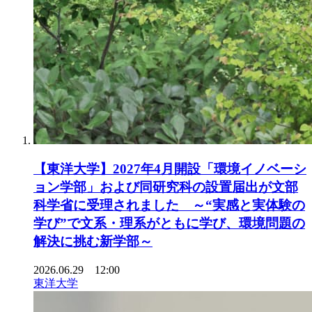
【東洋大学】2027年4月開設「環境イノベーシ
ョン学部」および同研究科の設置届出が文部
科学省に受理されました ～“実感と実体験の
学び”で文系・理系がともに学び、環境問題の
解決に挑む新学部～
2026.06.29 12:00
東洋大学