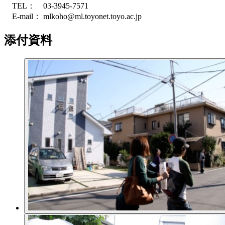
TEL： 03-3945-7571
E-mail： mlkoho@ml.toyonet.toyo.ac.jp
添付資料