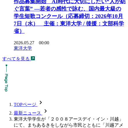
作品募集開始 AI時代に大切にしたい“人が紡
ぐ言葉” ―若者の感性で詠む、国内最大級の
学生短歌コンクール（応募締切：2026年10月
7日（水） 主催：東洋大学 / 後援：文部科学
省）
2026.05.27 00:00
東洋大学
すべてを見る
chevron_forward
TOPページ
chevron_forward
最新ニュース
東洋大学学生が「２００８アースデイ・イン・川越」
にて、まちあるきをしながら市民とともに「川越アメ