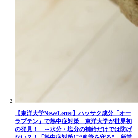
【東洋大学NewsLetter】ハッサク成分「オー
ラプテン」で熱中症対策 東洋大学が世界初
の発見！ ～水分・塩分の補給だけでは防げ
ない？！「熱中症対策に“血管を守る”」新常