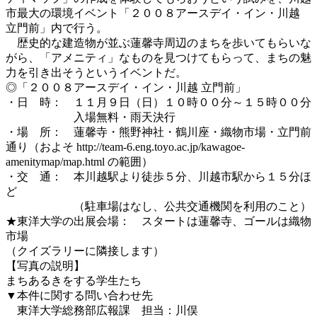
市最大の環境イベント「２００８アースデイ・イン・川越
立門前」内で行う。
歴史的な建造物が並ぶ蓮馨寺周辺のまちを歩いてもらいな
がら、「アメニティ」なものを見つけてもらって、まちの魅
力を引き出そうというイベントだ。
◎「２００８アースデイ・イン・川越 立門前」
・日 時： １１月９日（日）１０時００分～１５時００分
入場無料・雨天決行
・場 所： 蓮馨寺・熊野神社・鶴川座・織物市場・立門前
通り（およそ http://team-6.eng.toyo.ac.jp/kawagoe-
amenitymap/map.html の範囲）
・交 通： 本川越駅より徒歩５分、川越市駅から１５分ほ
ど
（駐車場はなし、公共交通機関を利用のこと）
★東洋大学の出展会場： スタートは蓮馨寺、ゴールは織物
市場
（クイズラリーに隣接します）
【写真の説明】
まちあるきをする学生たち
▼本件に関する問い合わせ先
東洋大学総務部広報課 担当：川俣