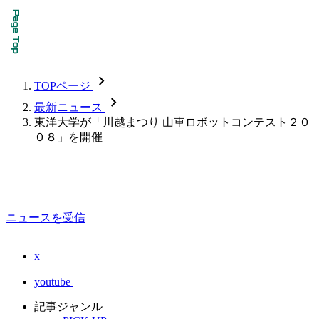
chevron_forward
TOPページ
chevron_forward
最新ニュース
東洋大学が「川越まつり 山車ロボットコンテスト２０
０８」を開催
ニュースを受信
x
youtube
記事ジャンル