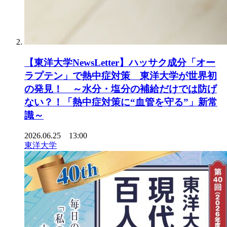
【東洋大学NewsLetter】ハッサク成分「オー
ラプテン」で熱中症対策 東洋大学が世界初
の発見！ ～水分・塩分の補給だけでは防げ
ない？！「熱中症対策に“血管を守る”」新常
識～
2026.06.25 13:00
東洋大学