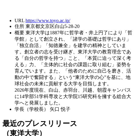
URL
https://www.toyo.ac.jp/
住所
東京都文京区白山5-28-20
概要
東洋大学は1887年に哲学者・井上円了により「哲
学館」として創立され、「諸学の基礎は哲学にあり」
「独立自活」「知徳兼全」を建学の精神としていま
す。創立者の志を受け継ぎ、東洋大学の教育理念であ
る「自分の哲学を持つ」こと、「本質に迫って深く考
える」力、「主体的に社会の課題に取り組む」姿勢を
育んでいます。また、「他者のために自己を磨き、活
動の中で奮闘する」という“東洋大学の心”を基に、地
球社会の未来に貢献する大学を目指します。
2026年度現在、白山、赤羽台、川越、朝霞キャンパス
に14学部51学科専攻と大学院15研究科を擁する総合大
学へと発展しました。
学長（学校長）
矢口 悦子
最近のプレスリリース
（東洋大学）