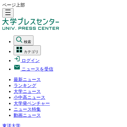
ページ上部
density_medium
検索
カテゴリ
ログイン
ニュースを受信
最新ニュース
ランキング
大学ニュース
小中高ニュース
大学発ベンチャー
ニュース特集
動画ニュース
東洋大学