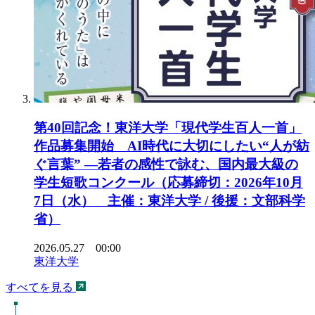
第40回記念！東洋大学「現代学生百人一首」
作品募集開始 AI時代に大切にしたい“人が紡
ぐ言葉” ―若者の感性で詠む、国内最大級の
学生短歌コンクール（応募締切：2026年10月
7日（水） 主催：東洋大学 / 後援：文部科学
省）
2026.05.27 00:00
東洋大学
すべてを見る