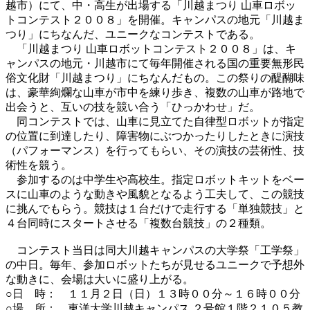
越市）にて、中・高生が出場する「川越まつり 山車ロボッ
トコンテスト２００８」を開催。キャンパスの地元「川越ま
つり」にちなんだ、ユニークなコンテストである。
「川越まつり 山車ロボットコンテスト２００８」は、キ
ャンパスの地元・川越市にて毎年開催される国の重要無形民
俗文化財「川越まつり」にちなんだもの。この祭りの醍醐味
は、豪華絢爛な山車が市中を練り歩き、複数の山車が路地で
出会うと、互いの技を競い合う「ひっかわせ」だ。
同コンテストでは、山車に見立てた自律型ロボットが指定
の位置に到達したり、障害物にぶつかったりしたときに演技
（パフォーマンス）を行ってもらい、その演技の芸術性、技
術性を競う。
参加するのは中学生や高校生。指定ロボットキットをベー
スに山車のような動きや風貌となるよう工夫して、この競技
に挑んでもらう。競技は１台だけで走行する「単独競技」と
４台同時にスタートさせる「複数台競技」の２種類。
コンテスト当日は同大川越キャンパスの大学祭「工学祭」
の中日。毎年、参加ロボットたちが見せるユニークで予想外
な動きに、会場は大いに盛り上がる。
○日 時： １１月２日（日）１３時００分～１６時００分
○場 所： 東洋大学川越キャンパス ２号館１階２１０５教