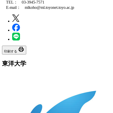
TEL： 03-3945-7571
E-mail： mlkoho@ml.toyonet.toyo.ac.jp
print
印刷する
東洋大学