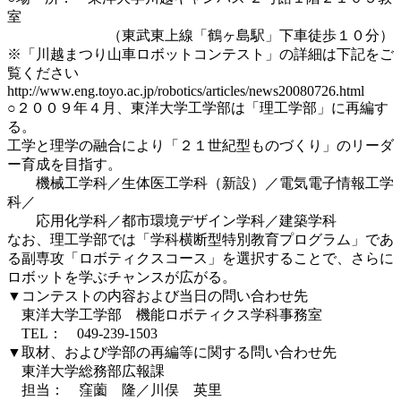
室
（東武東上線「鶴ヶ島駅」下車徒歩１０分）
※「川越まつり山車ロボットコンテスト」の詳細は下記をご
覧ください
http://www.eng.toyo.ac.jp/robotics/articles/news20080726.html
○２００９年４月、東洋大学工学部は「理工学部」に再編す
る。
工学と理学の融合により「２１世紀型ものづくり」のリーダ
ー育成を目指す。
機械工学科／生体医工学科（新設）／電気電子情報工学
科／
応用化学科／都市環境デザイン学科／建築学科
なお、理工学部では「学科横断型特別教育プログラム」であ
る副専攻「ロボティクスコース」を選択することで、さらに
ロボットを学ぶチャンスが広がる。
▼コンテストの内容および当日の問い合わせ先
東洋大学工学部 機能ロボティクス学科事務室
TEL： 049-239-1503
▼取材、および学部の再編等に関する問い合わせ先
東洋大学総務部広報課
担当： 窪薗 隆／川俣 英里