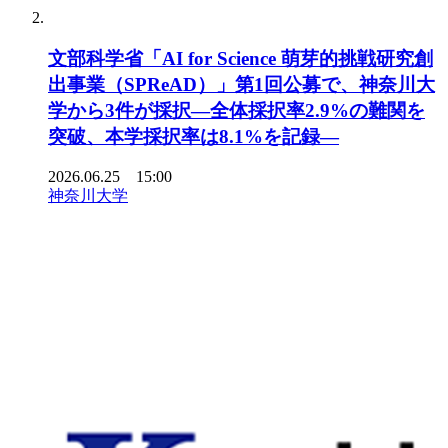
文部科学省「AI for Science 萌芽的挑戦研究創
出事業（SPReAD）」第1回公募で、神奈川大
学から3件が採択―全体採択率2.9%の難関を
突破、本学採択率は8.1%を記録―
2026.06.25 15:00
神奈川大学