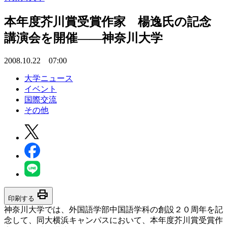
本年度芥川賞受賞作家 楊逸氏の記念
講演会を開催――神奈川大学
2008.10.22 07:00
大学ニュース
イベント
国際交流
その他
print
印刷する
神奈川大学では、外国語学部中国語学科の創設２０周年を記
念して、同大横浜キャンパスにおいて、本年度芥川賞受賞作