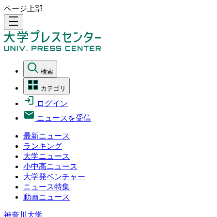
ページ上部
density_medium
検索
カテゴリ
ログイン
ニュースを受信
最新ニュース
ランキング
大学ニュース
小中高ニュース
大学発ベンチャー
ニュース特集
動画ニュース
神奈川大学