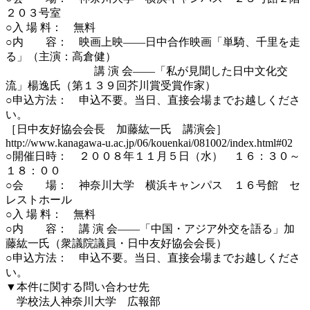
２０３号室
○入 場 料： 無料
○内 容： 映画上映――日中合作映画「単騎、千里を走
る」（主演：高倉健）
講 演 会――「私が見聞した日中文化交
流」楊逸氏（第１３９回芥川賞受賞作家）
○申込方法： 申込不要。当日、直接会場までお越しくださ
い。
［日中友好協会会長 加藤紘一氏 講演会］
http://www.kanagawa-u.ac.jp/06/kouenkai/081002/index.html#02
○開催日時： ２００８年１１月５日（水） １６：３０～
１８：００
○会 場： 神奈川大学 横浜キャンパス １６号館 セ
レストホール
○入 場 料： 無料
○内 容： 講 演 会――「中国・アジア外交を語る」加
藤紘一氏（衆議院議員・日中友好協会会長）
○申込方法： 申込不要。当日、直接会場までお越しくださ
い。
▼本件に関する問い合わせ先
学校法人神奈川大学 広報部