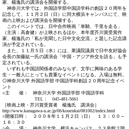
家、楊逸氏の講演会を開催する。
神奈川大学では、外国語学部中国語学科の創設２０周年を
記念して、１１月２日（日）に同大横浜キャンパスにて、映
画の上映および講演会を開催する。
このイベントでは、日中合作映画「単騎、千里を走る」
（主演：高倉健）が上映されるほか、本年度芥川賞受賞作
家、楊逸氏の「私が見聞した日中文化交流」と題した記念講
演が予定されている。
また、１１月５日（水）には、衆議院議員で日中友好協会
会長の加藤紘一氏の講演会「中国・アジア外交を語る」も予
定されている。
いずれも中国語関係者のみならず、文学に興味のある学
生・一般人にとっても貴重なイベントになる。入場は無料。
◎神奈川大学 外国語学部 中国語学科創設２０周年記念イベ
ント
○主 催： 神奈川大学 外国語学部 中国語学科
TEL： 045-481-5661
［映画上映・芥川賞受賞者 楊逸氏 講演会］
http://www.kanagawa-u.ac.jp/06/kouenkai/081002/index.html
○開催日時： ２００８年１１月２日（日） １３：００～
１６：３０
○会 場： 神奈川大学 横浜キャンパス ２３号館２階