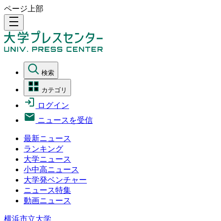
ページ上部
density_medium
検索
カテゴリ
ログイン
ニュースを受信
最新ニュース
ランキング
大学ニュース
小中高ニュース
大学発ベンチャー
ニュース特集
動画ニュース
横浜市立大学