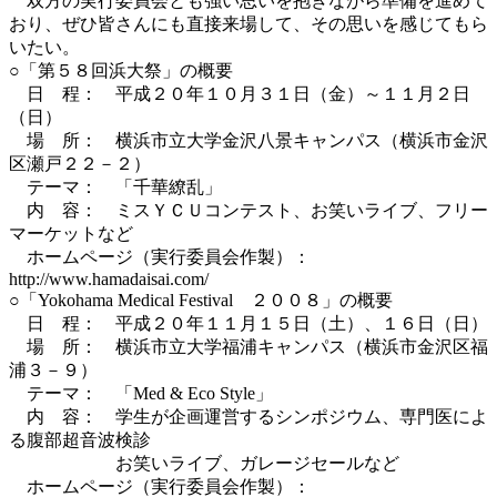
双方の実行委員会とも強い思いを抱きながら準備を進めて
おり、ぜひ皆さんにも直接来場して、その思いを感じてもら
いたい。
○「第５８回浜大祭」の概要
日 程： 平成２０年１０月３１日（金）～１１月２日
（日）
場 所： 横浜市立大学金沢八景キャンパス（横浜市金沢
区瀬戸２２－２）
テーマ： 「千華繚乱」
内 容： ミスＹＣＵコンテスト、お笑いライブ、フリー
マーケットなど
ホームページ（実行委員会作製）：
http://www.hamadaisai.com/
○「Yokohama Medical Festival ２００８」の概要
日 程： 平成２０年１１月１５日（土）、１６日（日）
場 所： 横浜市立大学福浦キャンパス（横浜市金沢区福
浦３－９）
テーマ： 「Med & Eco Style」
内 容： 学生が企画運営するシンポジウム、専門医によ
る腹部超音波検診
お笑いライブ、ガレージセールなど
ホームページ（実行委員会作製）：