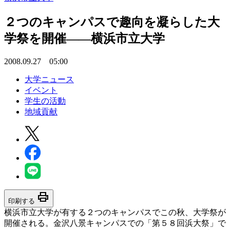
２つのキャンパスで趣向を凝らした大
学祭を開催――横浜市立大学
2008.09.27 05:00
大学ニュース
イベント
学生の活動
地域貢献
print
印刷する
横浜市立大学が有する２つのキャンパスでこの秋、大学祭が
開催される。金沢八景キャンパスでの「第５８回浜大祭」で