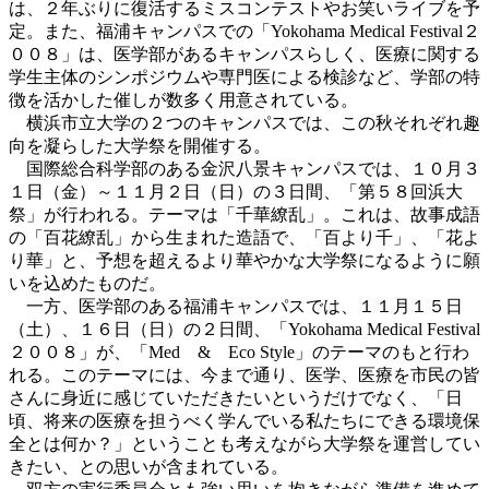
は、２年ぶりに復活するミスコンテストやお笑いライブを予
定。また、福浦キャンパスでの「Yokohama Medical Festival２
００８」は、医学部があるキャンパスらしく、医療に関する
学生主体のシンポジウムや専門医による検診など、学部の特
徴を活かした催しが数多く用意されている。
横浜市立大学の２つのキャンパスでは、この秋それぞれ趣
向を凝らした大学祭を開催する。
国際総合科学部のある金沢八景キャンパスでは、１０月３
１日（金）～１１月２日（日）の３日間、「第５８回浜大
祭」が行われる。テーマは「千華繚乱」。これは、故事成語
の「百花繚乱」から生まれた造語で、「百より千」、「花よ
り華」と、予想を超えるより華やかな大学祭になるように願
いを込めたものだ。
一方、医学部のある福浦キャンパスでは、１１月１５日
（土）、１６日（日）の２日間、「Yokohama Medical Festival
２００８」が、「Med & Eco Style」のテーマのもと行わ
れる。このテーマには、今まで通り、医学、医療を市民の皆
さんに身近に感じていただきたいというだけでなく、「日
頃、将来の医療を担うべく学んでいる私たちにできる環境保
全とは何か？」ということも考えながら大学祭を運営してい
きたい、との思いが含まれている。