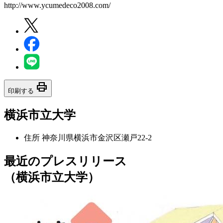
http://www.ycumedeco2008.com/
print
印刷する
横浜市立大学
住所
神奈川県横浜市金沢区瀬戸22-2
最近のプレスリリース
（横浜市立大学）