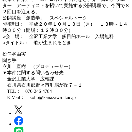
ター、アーティストを招いて実施する公開講座で、今回で８
２回目を迎える。
公開講座「創造学」 スペシャルトーク
○開講日： 平成２０年１０月１３日（月） １３時～１４
時３０分（開場：１２時３０分）
○会 場： 金沢工業大学 多目的ホール 入場無料
○タイトル： 歌が生まれるとき
松任谷由実
聞き手
立川 直樹 （プロデューサー）
▼本件に関する問い合わせ先
金沢工業大学 広報課
石川県石川郡野々市町扇が丘７－１
TEL： 076-246-4784
E-Mail： koho@kanazawa-it.ac.jp