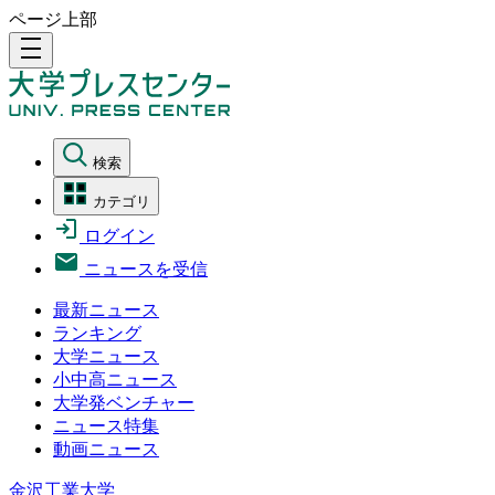
ページ上部
density_medium
検索
カテゴリ
ログイン
ニュースを受信
最新ニュース
ランキング
大学ニュース
小中高ニュース
大学発ベンチャー
ニュース特集
動画ニュース
金沢工業大学