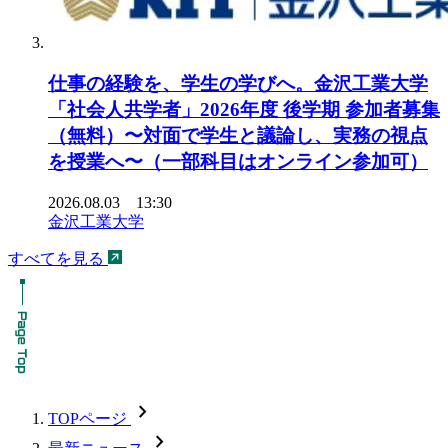
仕事の経験を、学生の学びへ。金沢工業大学
「社会人共学者」2026年度 後学期 参加者募集
（無料）〜対面で学生と議論し、実務の視点
を授業へ〜（一部科目はオンライン参加可）
2026.08.03 13:30
金沢工業大学
すべてを見る
chevron_forward
TOPページ
chevron_forward