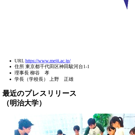
URL
https://www.meiji.ac.jp/
住所
東京都千代田区神田駿河台1-1
理事長
柳谷 孝
学長（学校長）
上野 正雄
最近のプレスリリース
（明治大学）