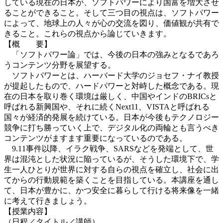
している現在の日本が、ソフトパワーにより国富を増大させ
ることができること。そして三つ目の視点は、ソフトパワー
によって、地球上の人々が心の交流を図り、価値観が共有で
きること。これらの視点から論じていきます。
【概 要】
「ソフトパワー論」では、今後の日本の強みとなるであろ
うコンテンツ分野を展望する。
ソフトパワーとは、ハーバード大学のジョセフ・ナイ教授
が提起したもので、ハードパワーと対峙した概念である。現
在の日本を取り巻く環境は厳しく、中国やインドのBRICsと
呼ばれる新興国や、それに続くNext11、VISTAと呼ばれる
国々が経済的発展を続けている。日本が今後もテクノロジー
競争に打ち勝っていく上で、デジタル化の両輪とも言うべき
コンテンツがますます重要になっているのである。
9.11事件以降、イラク戦争、SARSなどを発端として、世
界は混沌とした状況に陥っているが、そうした環境下で、学
生一人ひとりが世界に対する自らの視点を確立し、社会に出
てからの行動規範を築くことを目指している。本講座を通し
て、日本が豊かに、かつ安全に暮らして行ける将来像を一緒
に考えて行きましょう。
【授業内容】
（日程／タイトル／講師）