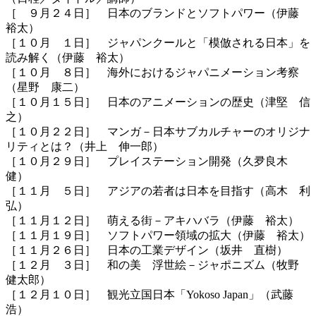
［ ９月２４日］ 日本のブランドとソフトパワー（伊藤
裕太）
［１０月 １日］ ジャパンクールと「模倣される日本」を
読み解く（伊藤 裕太）
［１０月 ８日］ 海外におけるジャパニメーション考察
（星野 康二）
［１０月１５日］ 日本のアニメーションの歴史（津堅 信
之）
［１０月２２日］ マンガ－日本サブカルチャーのオリジナ
リティとは？（井上 伸一郎）
［１０月２９日］ プレイステーション開発（久夛良木
健）
［１１月 ５日］ アジアの若者は日本を目指す（高木 利
弘）
［１１月１２日］ 萌える街－アキハバラ（伊藤 裕太）
［１１月１９日］ ソフトパワー領域の拡大（伊藤 裕太）
［１１月２６日］ 日本の工業デザイン（坂井 直樹）
［１２月 ３日］ 和の美 浮世絵－ジャポニズム（牧野
健太郎）
［１２月１０日］ 観光立国日本「Yokoso Japan」（武藤
浩）