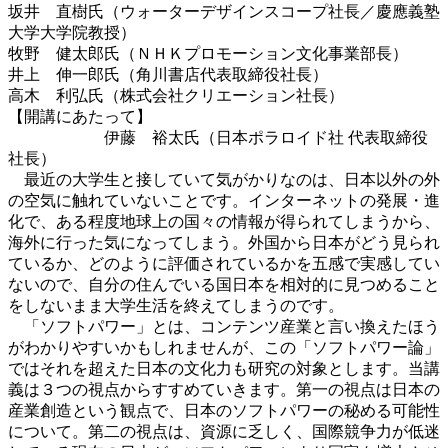
坂井 直樹氏（ウォーターデザインスコープ社長／慶應義塾
大学大学院教授）
牧野 健太郎氏（ＮＨＫプロモーション文化事業部長）
井上 伸一郎氏（角川書店代表取締役社長）
高木 利弘氏（株式会社クリエーション社長）
【開講にあたって】
伊藤 裕太氏（日本ポラロイド社 代表取締役
社長）
最近の大学生と接していて気がかりなのは、日本以外の外
の空気に触れていないことです。インターネットの発展・進
化で、ある程度地球上の国々の情報が得られてしまうから、
海外に行った気になってしまう。外国から日本がどう見られ
ているか、どのように評価されているかを五感で実感してい
ないので、自分の住んでいる国日本を相対的に見つめること
をしないまま大学生活を終えてしまうのです。
「ソフトパワー」とは、コンテンツ産業と言い換えたほう
がわかりやすいかもしれませんが、この「ソフトパワー論」
ではそれを超えた日本の文化力も研究の対象とします。当講
義は３つの視点からすすめていきます。第一の視点は日本の
産業創造という観点で、日本のソフトパワーの秘める可能性
について。第二の視点は、資源に乏しく、国際競争力が低迷