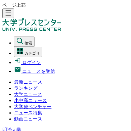
ページ上部
density_medium
検索
カテゴリ
ログイン
ニュースを受信
最新ニュース
ランキング
大学ニュース
小中高ニュース
大学発ベンチャー
ニュース特集
動画ニュース
明治大学