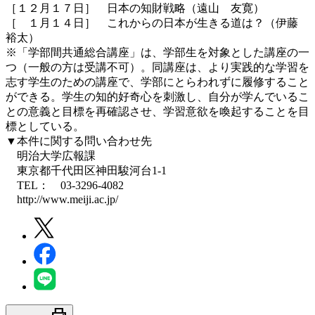
［１２月１７日］ 日本の知財戦略（遠山 友寛）
［ １月１４日］ これからの日本が生きる道は？（伊藤
裕太）
※「学部間共通総合講座」は、学部生を対象とした講座の一
つ（一般の方は受講不可）。同講座は、より実践的な学習を
志す学生のための講座で、学部にとらわれずに履修すること
ができる。学生の知的好奇心を刺激し、自分が学んでいるこ
との意義と目標を再確認させ、学習意欲を喚起することを目
標としている。
▼本件に関する問い合わせ先
明治大学広報課
東京都千代田区神田駿河台1-1
TEL： 03-3296-4082
http://www.meiji.ac.jp/
print