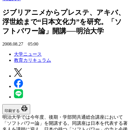
ジブリアニメからプレステ、アキバ、
浮世絵まで“日本文化力”を研究。「ソ
フトパワー論」開講──明治大学
2008.08.27 05:00
大学ニュース
教育カリキュラム
print
印刷する
明治大学では今年度、後期・学部間共通総合講座において
「ソフトパワー論」を開講する。同講座は日本を代表する著
名人を講師に迎え、日本の持つ「ソフトパワー」の力と今後