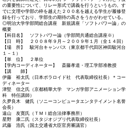
の重要性について、リレー形式で講義を行うというもの。す
でに文理や学部の枠を越えた２００名を越える学生が履修登
録を行っており、学部生の期待の高さをうかがわせている。
◎明治大学学部間総合講座 新規講座「ソフトパワー論」の
概要
【科目名】 ソフトパワー論（学部間共通総合講座※）
【日 時】 ２００８年９月～２００９年１月（全１４回）
【場 所】 駿河台キャンパス（東京都千代田区神田駿河台
１－１）
【単 位】 ２単位
【学内コーディネーター】 斎藤孝道・理工学部准教授
【講 師】
伊藤 裕太氏（日本ポラロイド社 代表取締役社長）＊コー
ディネーター
津堅 信之氏（京都精華大学 マンガ学部アニメーション学
科 特任講師）
久夛良木 健氏（ソニーコンピュータエンタテイメント名誉
会長）
遠山 友寛氏（ＴＭＩ総合法律事務所）
星野 康二氏（スタジオジブリ代表取締役社長）
武藤 浩氏（国土交通省大臣官房審議官）