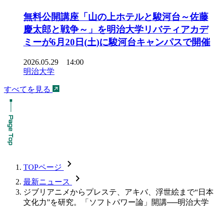
無料公開講座「山の上ホテルと駿河台～佐藤
慶太郎と戦争～」を明治大学リバティアカデ
ミーが6月20日(土)に駿河台キャンパスで開催
2026.05.29 14:00
明治大学
すべてを見る
chevron_forward
TOPページ
chevron_forward
最新ニュース
ジブリアニメからプレステ、アキバ、浮世絵まで“日本
文化力”を研究。「ソフトパワー論」開講──明治大学