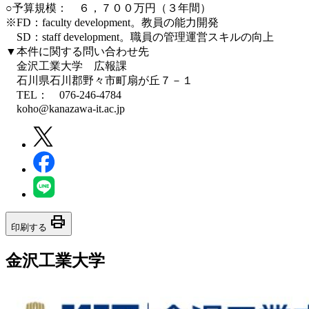
○予算規模： ６，７００万円（３年間）
※FD：faculty development。教員の能力開発
SD：staff development。職員の管理運営スキルの向上
▼本件に関する問い合わせ先
金沢工業大学 広報課
石川県石川郡野々市町扇が丘７－１
TEL： 076-246-4784
koho@kanazawa-it.ac.jp
print
印刷する
金沢工業大学