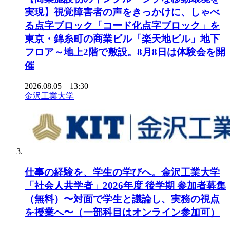
実現】視覚障害者の声をきっかけに、しゃべ
る点字ブロック「コード化点字ブロック」を
東京・錦糸町の商業ビル「楽天地ビル」地下
フロア～地上2階で敷設。8月8日は体験会を開
催
2026.08.05 13:30
金沢工業大学
仕事の経験を、学生の学びへ。金沢工業大学
「社会人共学者」2026年度 後学期 参加者募集
（無料）〜対面で学生と議論し、実務の視点
を授業へ〜（一部科目はオンライン参加可）