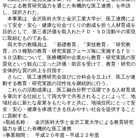
学による教育研究協力を通じた有機的な医工連携」を申請
し、採択された。
本事業は、金沢医科大学と金沢工業大学が、医工連携によ
って安全・安心・健康な社会づくりの創成を担う人材育成を
目的として、第三者評価を取入れたＦＤ・ＳＤ活動※の実現
に取組むものである。
両大学の教職員は、「基礎教育」「実技教育」「研究教
育」の３種類の教育・研究実践フェーズ毎に実施するＦＤ・
ＳＤ活動について、医療機関や企業から教育・研究実践の実
質化という観点に立った評価・助言を受けて、教育・研究の
全体的な質の向上を目指す。
さらに、医工連携研究会並びに分科会を立上げ、医工が連
動する教育・研究実践の活性化を継続的に行う。
これらの活動成果は、医工融合分野で活躍できる人材育成
を輩出する仕組として両大学で共有されることによって、地
域社会に新たな産業をもたらすと共に、地域住民にとって安
全・安心・健康を体感できる住みやすい社会を提供すること
に貢献する。
○取組名称： 金沢医科大学と金沢工業大学による教育研究
協力を通じた有機的な医工連携
○事業期間： 平成２０年度～平成２２年度