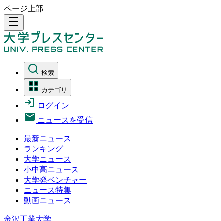
ページ上部
density_medium
検索
カテゴリ
ログイン
ニュースを受信
最新ニュース
ランキング
大学ニュース
小中高ニュース
大学発ベンチャー
ニュース特集
動画ニュース
金沢工業大学