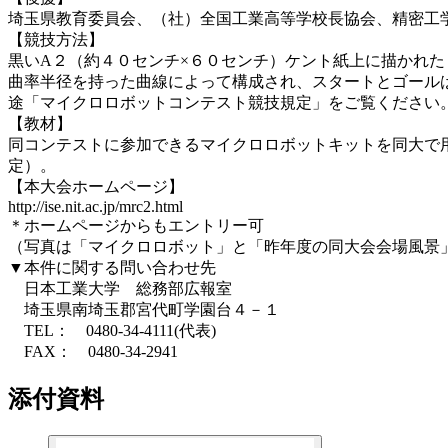
埼玉県教育委員会、（社）全国工業高等学校長協会、精密工
【競技方法】
黒いA２（約４０センチ×６０センチ）ケント紙上に描かれ
曲率半径を持った曲線によって構成され、スタートとゴール
途「マイクロロボットコンテスト競技規定」をご覧ください
【教材】
同コンテストに参加できるマイクロロボットキットを同大で
定）。
【本大会ホームページ】
http://ise.nit.ac.jp/mrc2.html
＊ホームページからもエントリー可
（写真は「マイクロロボット」と「昨年度の同大会会場風景
▼本件に関する問い合わせ先
日本工業大学 総務部広報室
埼玉県南埼玉郡宮代町学園台４－１
TEL： 0480-34-4111(代表)
FAX： 0480-34-2941
添付資料