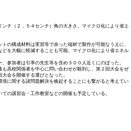
インチ（２．５４センチ）角の大きさ。マイクロ化により省エ
ットの構成材料は実習等で余った端材で製作が可能なうえに、
などを大幅に軽減することも可能。マイクロ化により省エネル
ー、参加者は引率の先生等を含め３００人近くにのぼった。
後も高校関係者を中心に問い合わせが殺到し、第２回大会をぜ
回大会を開催する運びとなった。
環境に関する諸問題解決を喚起することにも繋がると考えてい
いての講習会・工作教室などの開催も予定している。