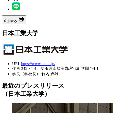
print
印刷する
日本工業大学
URL
https://www.nit.ac.jp/
住所
345-8501 埼玉県南埼玉郡宮代町学園台4-1
学長（学校長）
竹内 貞雄
最近のプレスリリース
（日本工業大学）