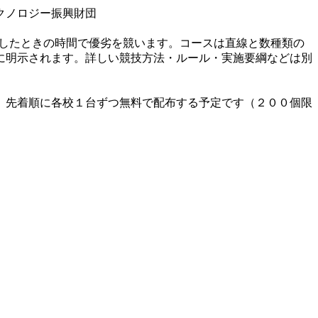
クノロジー振興財団
周したときの時間で優劣を競います。コースは直線と数種類の
に明示されます。詳しい競技方法・ルール・実施要綱などは別
、先着順に各校１台ずつ無料で配布する予定です（２００個限