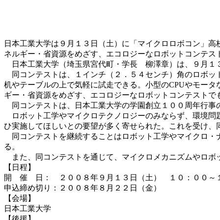
日本工業大学は９月１３日（土）に「マイクロロボコン」高
ネルギー・省資源をめざす、エコロジーなロボットコンテス
日本工業大学（埼玉県宮代町・学長 柳澤章）は、９月１
同コンテストは、１インチ（２．５４センチ）角のロボット
机やテーブルの上で気軽に試走できる。小型のCPUやモー
ギー・省資源をめざす、エコロジーなロボットコンテストで
同コンテストは、日本工業大学の学園創立１００周年行事の
ロボット工学やマイクロテクノロジーのみならず、環境問題
ひ実施してほしいとの要望が多く寄せられた。これを受け、
同コンテストを継続することはロボット工学やマイクロ・ナ
る。
また、同コンテストを通じて、マイクロメカニズムやロボッ
【日程】
開 催 日： ２００８年９月１３日（土） １０：００～
申込締め切り：２００８年８月２２日（金）
【会場】
日本工業大学
【後援】