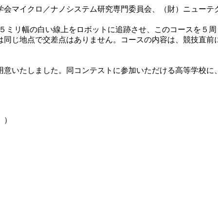
学会マイクロ／ナノシステム研究専門委員会、（財）ニューテ
た５ミリ幅の白い線上をロボットに追跡させ、このコースを５
は同じ地点で交差点はありません。コースの内容は、競技直前
。
用意いたしました。同コンテストに参加いただける高等学校に
」）