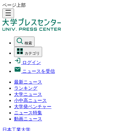
ページ上部
density_medium
検索
カテゴリ
ログイン
ニュースを受信
最新ニュース
ランキング
大学ニュース
小中高ニュース
大学発ベンチャー
ニュース特集
動画ニュース
日本工業大学