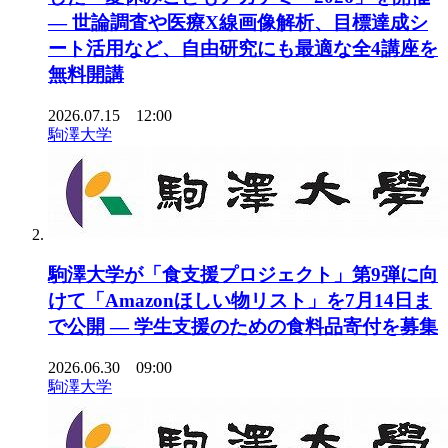
— 世論調査や医療X線画像解析、目標達成シ
ート活用など、自由研究にも最適な全4講座を
無料開講
2026.07.15 12:00
駒澤大学
駒澤大学が「食支援プロジェクト」第9弾に向
けて「Amazonほしい物リスト」を7月14日ま
で公開 ― 学生支援のための食料品寄付を募集
2026.06.30 09:00
駒澤大学