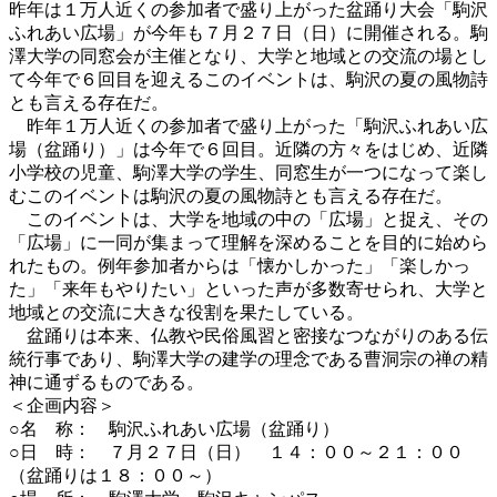
昨年は１万人近くの参加者で盛り上がった盆踊り大会「駒沢
ふれあい広場」が今年も７月２７日（日）に開催される。駒
澤大学の同窓会が主催となり、大学と地域との交流の場とし
て今年で６回目を迎えるこのイベントは、駒沢の夏の風物詩
とも言える存在だ。
昨年１万人近くの参加者で盛り上がった「駒沢ふれあい広
場（盆踊り）」は今年で６回目。近隣の方々をはじめ、近隣
小学校の児童、駒澤大学の学生、同窓生が一つになって楽し
むこのイベントは駒沢の夏の風物詩とも言える存在だ。
このイベントは、大学を地域の中の「広場」と捉え、その
「広場」に一同が集まって理解を深めることを目的に始めら
れたもの。例年参加者からは「懐かしかった」「楽しかっ
た」「来年もやりたい」といった声が多数寄せられ、大学と
地域との交流に大きな役割を果たしている。
盆踊りは本来、仏教や民俗風習と密接なつながりのある伝
統行事であり、駒澤大学の建学の理念である曹洞宗の禅の精
神に通ずるものである。
＜企画内容＞
○名 称： 駒沢ふれあい広場（盆踊り）
○日 時： ７月２７日（日） １４：００～２１：００
（盆踊りは１８：００～）