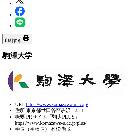
print
印刷する
駒澤大学
URL
https://www.komazawa-u.ac.jp/
住所
東京都世田谷区駒沢1-23-1
概要
PRサイト「駒大PLUS」
https://www.komazawa-u.ac.jp/plus/
学長（学校長）
村松 哲文