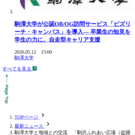
駒澤大学が公認OB/OG訪問サービス「ビズリ
ーチ・キャンパス」を導入― 卒業生の知見を
学生の力に。自走型キャリア支援
2026.05.12 15:00
駒澤大学
すべてを見る
chevron_forward
TOPページ
chevron_forward
最新ニュース
駒澤大学と地域との交流 「駒沢ふれあい広場（盆踊