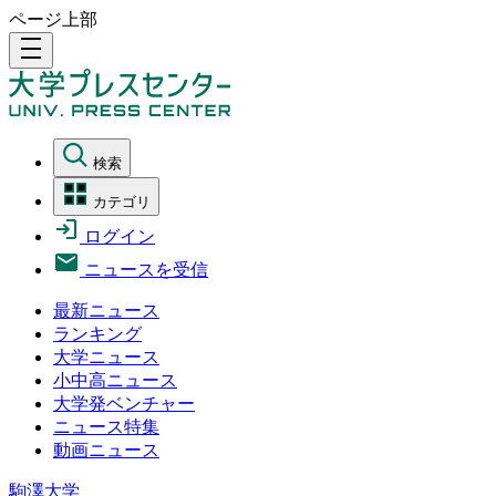
ページ上部
density_medium
検索
カテゴリ
ログイン
ニュースを受信
最新ニュース
ランキング
大学ニュース
小中高ニュース
大学発ベンチャー
ニュース特集
動画ニュース
駒澤大学