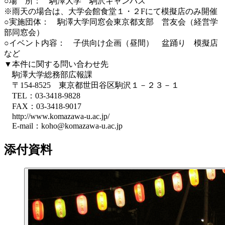
○場 所： 駒澤大学 駒沢キャンパス
※雨天の場合は、大学会館食堂１・２Fにて模擬店のみ開催
○実施団体： 駒澤大学同窓会東京都支部 営友会（経営学
部同窓会）
○イベント内容： 子供向け企画（昼間） 盆踊り 模擬店
など
▼本件に関する問い合わせ先
駒澤大学総務部広報課
〒154-8525 東京都世田谷区駒沢１－２３－１
TEL：03-3418-9828
FAX：03-3418-9017
http://www.komazawa-u.ac.jp/
E-mail：koho@komazawa-u.ac.jp
添付資料