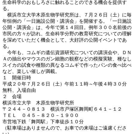
生命科学のおもしろさに触れることのできる機会を提供す
る。
横浜市立大学木原生物学研究所は、７月２６日（土）に毎
年恒例の「一日施設公開・講演会」を開催する。「一日施設
公開・講演会」は、今年で第１４回目。例年３００名前後の
市民の方々が訪れ、生命科学分野の教育研究についての理解
を深めていただく機会として、大好評の公開イベントであ
る。
今年も、コムギの遺伝資源研究についての講演会や、ＤＮ
Ａの抽出やマウスのガン細胞の観察などの模擬実験、種なし
スイカの試食や種類の異なるコムギで作ったパンの食べ比べ
など、楽しい催しが満載。
１ 開催日時
平成２０年７月２６日（土）午前１１時～午後４時３０分
無料、入場自由
２ 会場
横浜市立大学 木原生物学研究所
〒２４４－０８１３ 横浜市戸塚区舞岡町６４１－１２
ＴＥＬ ０４５－８２０－１９００
市営地下鉄「舞岡駅」下車徒歩１０分
（駐車場はありませんので、お車での来場はご遠慮くださ