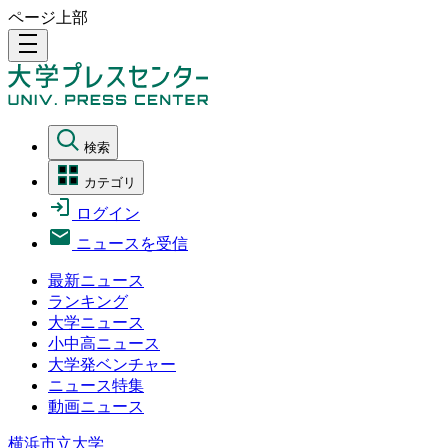
ページ上部
density_medium
検索
カテゴリ
ログイン
ニュースを受信
最新ニュース
ランキング
大学ニュース
小中高ニュース
大学発ベンチャー
ニュース特集
動画ニュース
横浜市立大学