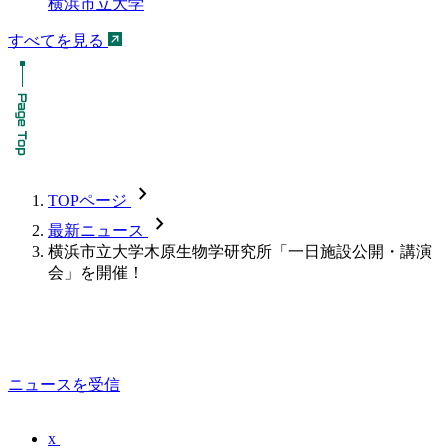
横浜市立大学
すべてを見る
chevron_forward
TOPページ
chevron_forward
最新ニュース
横浜市立大学木原生物学研究所「一日施設公開・講演
会」を開催！
ニュースを受信
x