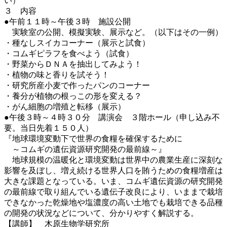
い）
３ 内容
●午前１１時～午後３時 施設公開
実験室の公開、模擬実験、展示など。（以下はその一例）
・種なしスイカコーナー（展示と試食）
・コムギピラフを食べよう（試食）
・野菜からＤＮＡを抽出してみよう！
・植物の味と香りを試そう！
・研究所産小麦で作ったパンのコーナー
・養分が植物の根っこの形を変える？
・がん細胞の増殖と転移（展示）
●午後３時～４時３０分 講演会 ３階ホール（申し込み不
要。当日先着１５０人）
『地球環境変動下で世界の食糧を確保するために
～コムギの遺伝資源研究開発の最前線～』
地球規模の温暖化と環境変動は世界中の農業生産に深刻な
影響を及ぼし、増え続ける世界人口を賄うための食糧増産は
大きな課題となっている。いま、コムギ遺伝資源の研究開発
の最前線で取り組んでいる遺伝子改良により、いままで栽培
できなかった乾燥地や塩濃度の高い土地でも栽培できる品種
の開発の状況などについて、分かりやすく解説する。
【講師】 木原生物学研究所