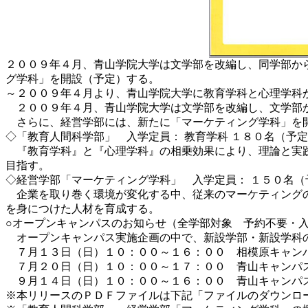
２００９年４月、青山学院大学は文学部を改編し、同学部か
グ学科」を開設（予定）する。
～２００９年４月より、青山学院大学に教育学科と心理学科
２００９年４月、青山学院大学は文学部を改編し、文学部か
さらに、経営学部には、新たに「マーケティング学科」を
◇「教育人間科学部」 入学定員： 教育学科 １８０名（予
『教育学科』と『心理学科』の相乗効果により、理論と実践
目指す。
◇経営学部「マーケティング学科」 入学定員： １５０名（
企業を取り巻く環境が変化する中、従来のマーケティングの
を身につけた人材を育成する。
○オープンキャンパスのお知らせ（全学部対象 予約不要・
オープンキャンパス実施企画の中で、新設学部・新設学科
７月１３日（日）１０：００～１６：００ 相模原キャン
７月２０日（日）１０：００～１７：００ 青山キャンパ
９月１４日（日）１０：００～１６：００ 青山キャンパ
※本リリースのＰＤＦファイルは下記「ファイルのダウンロ