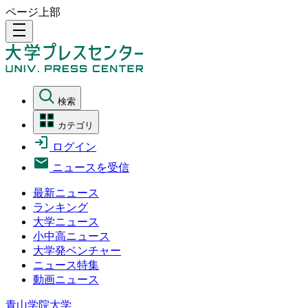
ページ上部
density_medium
検索
カテゴリ
ログイン
ニュースを受信
最新ニュース
ランキング
大学ニュース
小中高ニュース
大学発ベンチャー
ニュース特集
動画ニュース
青山学院大学