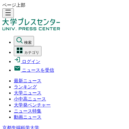
ページ上部
density_medium
検索
カテゴリ
ログイン
ニュースを受信
最新ニュース
ランキング
大学ニュース
小中高ニュース
大学発ベンチャー
ニュース特集
動画ニュース
京都先端科学大学