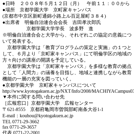
●日時 ２００８年５月１２日（月） 午前１１：００から
●場所 京都学園大学 京町家キャンパス
(京都市中京区新町通錦小路上ル百足屋町３８４)
●出席者 明倫自治連合会会長 吉田孝次郎氏
京都学園大学学長 波多野 進
※明倫自治連合会と大学から、それぞれこの協定の意義につ
いて発表する。
京都学園大学は「教育プログラムの策定と実施」の１つと
して、６月より「京町家キャンパス」にて明倫学区の地域の
方々向けの講座の開講を予定している。
京都学園大学は「京町家キャンパス」を多様な教育の拠点
として「人間力」の涵養を目指し、地域と連携しながら教育
機能の一層の充実を図っていく。
●京都学園大学 京町家キャンパスについて
http://www.kyotogakuen.ac.jp/NXT/Info/2008/MACHIYACampus0
▼本件に関する問い合わせ先
［広報窓口］京都学園大学 広報センター
〒621-8555 京都府亀岡市曽我部町南条大谷1-1
E-mail：kouhou@kyotogakuen.ac.jp
TEL 0771-29-3662
fax 0771-29-3657
代表 0771-22-2001