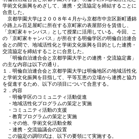
学術文化振興をめざして、連携・交流協定を締結することに
合意した。
京都学園大学は２００８年４月から京都市中京区新町通錦
小路上ル百足屋町に所在する京町家の表屋部分を賃借し、
「京町家キャンパス」として授業に活用している。今回、こ
の「京町家キャンパス」が所在する明倫学区の明倫自治連合
会との間で、地域活性化と学術文化振興を目的とした連携・
交流協定を締結することに合意した。
「明倫自治連合会と京都学園大学との連携・交流協定書」
の主な内容は以下の通り。
１．明倫自治連合会と京都学園大学は明倫地区の地域活性化
と学術文化振興を目指して、平等互恵の立場から連携と協力
を促進するため、以下の項目について合意する。
２．内容
・明倫学区のコミュニティ活動促進
・地域活性化プログラムの策定と実施
・コミュニティ活動の支援
・教育プログラムの策定と実施
・その他、学術文化活動全般
・連携・交流協議会の設置
この協定の調印式は、以下の要領にて実施する。