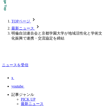
chevron_forward
TOPページ
chevron_forward
最新ニュース
明倫自治連合会と京都学園大学が地域活性化と学術文
化振興で連携・交流協定を締結
ニュースを受信
x
youtube
記事ジャンル
PICK UP
最新ニュース