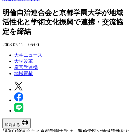
明倫自治連合会と京都学園大学が地域
活性化と学術文化振興で連携・交流協
定を締結
2008.05.12 05:00
大学ニュース
大学改革
産官学連携
地域貢献
print
印刷する
明倫自治連合会と京都学園大学は、明倫学区の地域活性化と