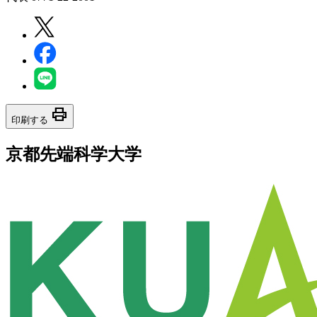
print
印刷する
京都先端科学大学