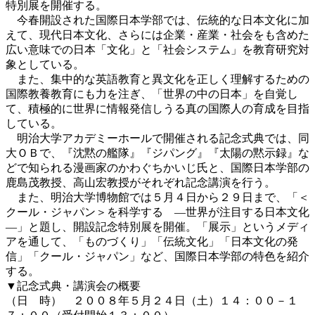
特別展を開催する。
今春開設された国際日本学部では、伝統的な日本文化に加
えて、現代日本文化、さらには企業・産業・社会をも含めた
広い意味での日本「文化」と「社会システム」を教育研究対
象としている。
また、集中的な英語教育と異文化を正しく理解するための
国際教養教育にも力を注ぎ、「世界の中の日本」を自覚し
て、積極的に世界に情報発信しうる真の国際人の育成を目指
している。
明治大学アカデミーホールで開催される記念式典では、同
大ＯＢで、『沈黙の艦隊』『ジパング』『太陽の黙示録』な
どで知られる漫画家のかわぐちかいじ氏と、国際日本学部の
鹿島茂教授、高山宏教授がそれぞれ記念講演を行う。
また、明治大学博物館では５月４日から２９日まで、「＜
クール・ジャパン＞を科学する ―世界が注目する日本文化
―」と題し、開設記念特別展を開催。「展示」というメディ
アを通して、「ものづくり」「伝統文化」「日本文化の発
信」「クール・ジャパン」など、国際日本学部の特色を紹介
する。
▼記念式典・講演会の概要
（日 時） ２００８年５月２４日（土）１４：００－１