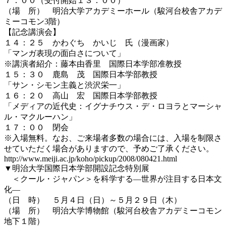
７：００（受付開始１３：００）
（場 所） 明治大学アカデミーホール（駿河台校舎アカデ
ミーコモン3階）
【記念講演会】
１４：２５ かわぐち かいじ 氏（漫画家）
「マンガ表現の面白さについて」
※講演者紹介：藤本由香里 国際日本学部准教授
１５：３０ 鹿島 茂 国際日本学部教授
「サン・シモン主義と渋沢栄一」
１６：２０ 高山 宏 国際日本学部教授
「メディアの近代史：イグナチウス・デ・ロヨラとマーシャ
ル・マクルーハン」
１７：００ 閉会
※入場無料。なお、ご来場者多数の場合には、入場を制限さ
せていただく場合がありますので、予めご了承ください。
http://www.meiji.ac.jp/koho/pickup/2008/080421.html
▼明治大学国際日本学部開設記念特別展
＜クール・ジャパン＞を科学する―世界が注目する日本文
化―
（日 時） ５月４日（日）～５月２９日（木）
（場 所） 明治大学博物館（駿河台校舎アカデミーコモン
地下１階）