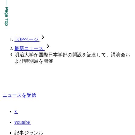
chevron_forward
TOPページ
chevron_forward
最新ニュース
明治大学が国際日本学部の開設を記念して、講演会お
よび特別展を開催
ニュースを受信
x
youtube
記事ジャンル