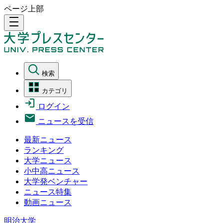
ページ上部
density_medium
検索
カテゴリ
ログイン
ニュースを受信
最新ニュース
ランキング
大学ニュース
小中高ニュース
大学発ベンチャー
ニュース特集
動画ニュース
明治大学