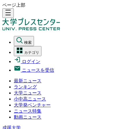
ページ上部
density_medium
検索
カテゴリ
ログイン
ニュースを受信
最新ニュース
ランキング
大学ニュース
小中高ニュース
大学発ベンチャー
ニュース特集
動画ニュース
成蹊大学