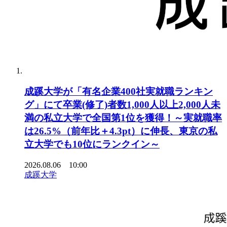
成蹊大学が「有名企業400社実就職ランキン
グ」にて卒業(修了)者数1,000人以上2,000人未
満の私立大学で全国第1位を獲得！～実就職率
は26.5%（前年比＋4.3pt）に伸長、東京の私
立大学でも10位にランクイン～
2026.08.06 10:00
成蹊大学