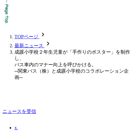
chevron_forward
TOPページ
chevron_forward
最新ニュース
成蹊小学校２年生児童が「手作りのポスター」を制作
し、
バス車内のマナー向上を呼びかける。
─関東バス（株）と成蹊小学校のコラボレーション企
画─
ニュースを受信
x