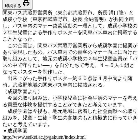
print
印刷する
関東バス武蔵野営業所（東京都武蔵野市、所長 溝口隆）と
成蹊小学校（東京都武蔵野市、校長 金納善明）が共同企画
し、バス車内のマナー啓蒙活動の一環として、成蹊小学校の
２年生児童による手作りポスターを関東バス車内に掲載する
こととなった。
この企画は、関東バス武蔵野営業所から成蹊学園に提案が
あり実現したもの。バス車内での乗客のマナー向上に向けた
取り組みとして、地元の成蹊小学校の２年生児童全員が「バ
スの中で守りたい──」を自分たちで考え、４～５人１組と
なってポスターを制作した。
出来上がった手作りポスター約３０点は４月中旬より随
時、武蔵野地域の関東バス車内に掲載される。
（成蹊学園より）
今回の取り組みは、小学校児童に社会生活のマナーを考え
る貴重な体験を提供することができたと考えています。
成蹊学園は今後も、地元地域に密着した社会貢献への取り
組みを、児童・生徒・学生の参加のもと積極的に行っていき
たいと考えています。
▼成蹊学園
http://www.seikei.ac.jp/gakuen/index.html