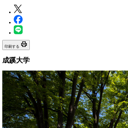
print
印刷する
成蹊大学