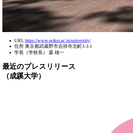
URL
https://www.seikei.ac.jp/university/
住所
東京都武蔵野市吉祥寺北町3-3-1
学長（学校長）
森 雄一
最近のプレスリリース
（成蹊大学）