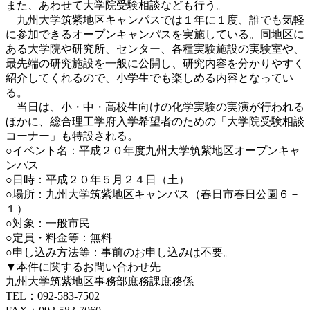
また、あわせて大学院受験相談なども行う。
九州大学筑紫地区キャンパスでは１年に１度、誰でも気軽
に参加できるオープンキャンパスを実施している。同地区に
ある大学院や研究所、センター、各種実験施設の実験室や、
最先端の研究施設を一般に公開し、研究内容を分かりやすく
紹介してくれるので、小学生でも楽しめる内容となってい
る。
当日は、小・中・高校生向けの化学実験の実演が行われる
ほかに、総合理工学府入学希望者のための「大学院受験相談
コーナー」も特設される。
○イベント名：平成２０年度九州大学筑紫地区オープンキャ
ンパス
○日時：平成２０年５月２４日（土）
○場所：九州大学筑紫地区キャンパス（春日市春日公園６－
１）
○対象：一般市民
○定員・料金等：無料
○申し込み方法等：事前のお申し込みは不要。
▼本件に関するお問い合わせ先
九州大学筑紫地区事務部庶務課庶務係
TEL：092-583-7502