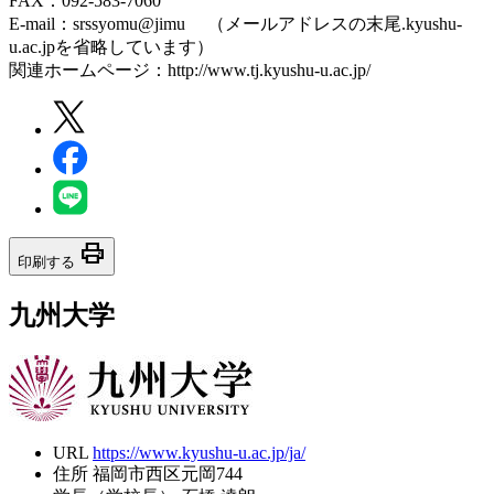
FAX：092-583-7060
E-mail：srssyomu@jimu （メールアドレスの末尾.kyushu-
u.ac.jpを省略しています）
関連ホームページ：http://www.tj.kyushu-u.ac.jp/
print
印刷する
九州大学
URL
https://www.kyushu-u.ac.jp/ja/
住所
福岡市西区元岡744