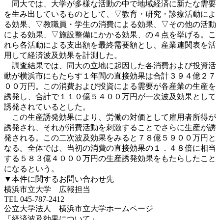
同大では、大学が多様な活動の中で地域経済に新たな需要
を生み出しているものとして、▽教育・研究・診療活動によ
る効果、▽教職員・学生の消費による効果、▽その他の活動
による効果、▽施設整備にかかる効果、の４点を挙げる。こ
れら各活動による支出額を最終需要額とし、産業連関表を活
用して経済波及効果を計測した。
調査結果では、同大の立地に起因した各消費および投資活
動が横浜市にもたらす１年間の直接効果は合計３９４億２７
００万円。この消費および投資による需要が各産業の生産を
誘発し、合計で１１０億５４００万円が一次波及効果として
誘発されているとした。
この生産誘発効果により、労働の対価として雇用者所得が
誘発され、それが消費活動を刺激することでさらに生産が誘
発される。この二次波及効果をみると７８億５９００万円と
なる。全体では、当初の消費の直接効果の１．４８倍に相当
する５８３億４０００万円の生産誘発効果をもたらしたこと
になるという。
▼本件に関するお問い合わせ先
横浜市立大学 広報担当
TEL 045-787-2412
公立大学法人 横浜市立大学ホームページ
「経済波及効果について」