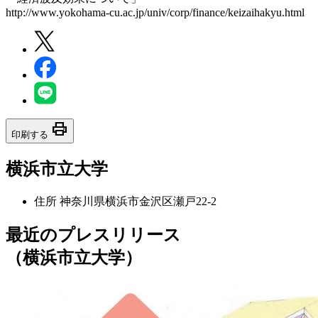
http://www.yokohama-cu.ac.jp/univ/corp/finance/keizaihakyu.html
print
印刷する
横浜市立大学
住所
神奈川県横浜市金沢区瀬戸22-2
最近のプレスリリース
（横浜市立大学）