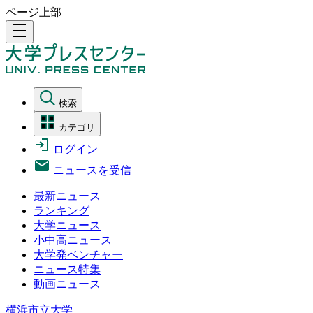
ページ上部
density_medium
検索
カテゴリ
ログイン
ニュースを受信
最新ニュース
ランキング
大学ニュース
小中高ニュース
大学発ベンチャー
ニュース特集
動画ニュース
横浜市立大学