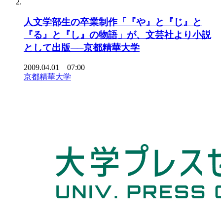
人文学部生の卒業制作「『や』と『じ』と
『る』と『し』の物語」が、文芸社より小説
として出版──京都精華大学
2009.04.01 07:00
京都精華大学