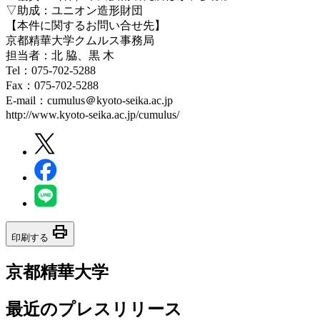
▽助成：ユニオン造形財団
【本件に関するお問い合せ先】
京都精華大学クムルス事務局
担当者：北 脇、黒 木
Tel：075-702-5288
Fax：075-702-5288
E-mail：cumulus＠kyoto-seika.ac.jp
http://www.kyoto-seika.ac.jp/cumulus/
print
印刷する
京都精華大学
最近のプレスリリース