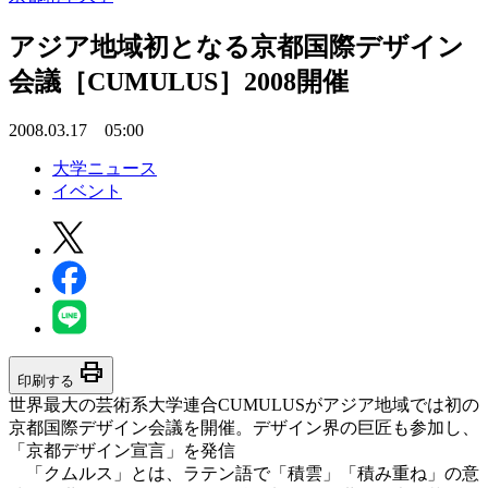
アジア地域初となる京都国際デザイン
会議［CUMULUS］2008開催
2008.03.17 05:00
大学ニュース
イベント
print
印刷する
世界最大の芸術系大学連合CUMULUSがアジア地域では初の
京都国際デザイン会議を開催。デザイン界の巨匠も参加し、
「京都デザイン宣言」を発信
「クムルス」とは、ラテン語で「積雲」「積み重ね」の意