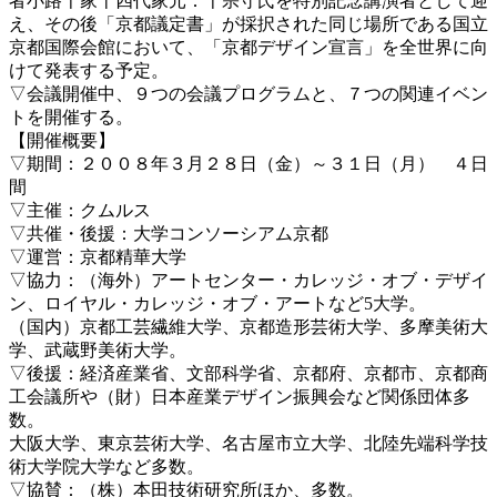
者小路千家十四代家元：千宗守氏を特別記念講演者として迎
え、その後「京都議定書」が採択された同じ場所である国立
京都国際会館において、「京都デザイン宣言」を全世界に向
けて発表する予定。
▽会議開催中、９つの会議プログラムと、７つの関連イベン
トを開催する。
【開催概要】
▽期間：２００８年３月２８日（金）～３１日（月） ４日
間
▽主催：クムルス
▽共催・後援：大学コンソーシアム京都
▽運営：京都精華大学
▽協力：（海外）アートセンター・カレッジ・オブ・デザイ
ン、ロイヤル・カレッジ・オブ・アートなど5大学。
（国内）京都工芸繊維大学、京都造形芸術大学、多摩美術大
学、武蔵野美術大学。
▽後援：経済産業省、文部科学省、京都府、京都市、京都商
工会議所や（財）日本産業デザイン振興会など関係団体多
数。
大阪大学、東京芸術大学、名古屋市立大学、北陸先端科学技
術大学院大学など多数。
▽協賛：（株）本田技術研究所ほか、多数。