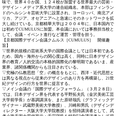
味で、世界４０か国、１２４校が加盟する世界最大の芸術・
デザイン・メディア系大学の連合組織名。本部はフィンラン
ドのヘルシンキ芸術大学に設置され、ヨーロッパ、南北アメ
リカ、アジア、オセアニアへと急速にそのネットワークを拡
大し続けている。京都精華大学は２００４年に、日本国内で
は初めてCUMULUSに加盟。本会議においては事務担当校と
して、会議・イベント進行など運営・管理を担う。
【京都国際デザイン会議クムルス［CUMULUS］ 開催趣
旨】
▽世界的規模の芸術系大学の国際会議としては日本初である
ため、国内・海外からの関心度は高く、同時に日本デザイン
界の教育／人的交流の本格的国際化の黎明期であるいま、産
業界、諸関係機関からも注目されている。
▽究極の仏教思想「空」の概念をもとに、西洋・近代思想と
は異なる視点から従来のデザインのあり方を再構築し、21世
紀デザインの行方を世界に提言する。
▽メイン会議の「国際デザインフォーラム」（３月２８日）
では、日本デザイン界を代表する平野拓夫氏（金沢美術工芸
大学前学長）が基調講演を、また原研哉氏（グラフィックデ
ザイナー・武蔵野美術大学教授）、川崎和男氏（デザインデ
ィレクター・大阪大学大学院教授）を招待講演者として、武