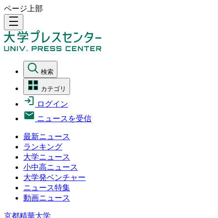
ページ上部
density_medium
検索
カテゴリ
ログイン
ニュースを受信
最新ニュース
ランキング
大学ニュース
小中高ニュース
大学発ベンチャー
ニュース特集
動画ニュース
京都精華大学