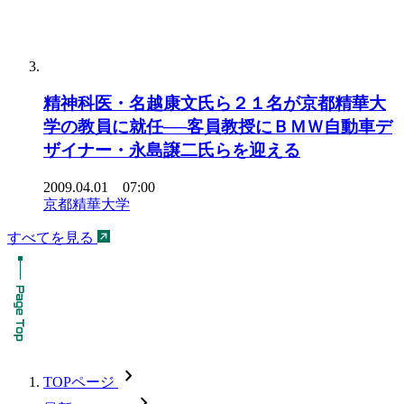
精神科医・名越康文氏ら２１名が京都精華大
学の教員に就任──客員教授にＢＭＷ自動車デ
ザイナー・永島譲二氏らを迎える
2009.04.01 07:00
京都精華大学
すべてを見る
chevron_forward
TOPページ
chevron_forward