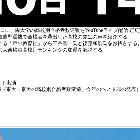
日に、両大学の高校別合格者数速報をYouTubeライブ配信で実
推薦型選抜で合格者を輩出した高校の先生の声を紹介する。
る「声の教育社」から三谷潤一氏と後藤和浩氏をお招きする
京大合格者高校別ランキングの変遷を解説する。
スト出演
演（
東大・京大の高校別合格者数変遷、今年のベスト20の発表