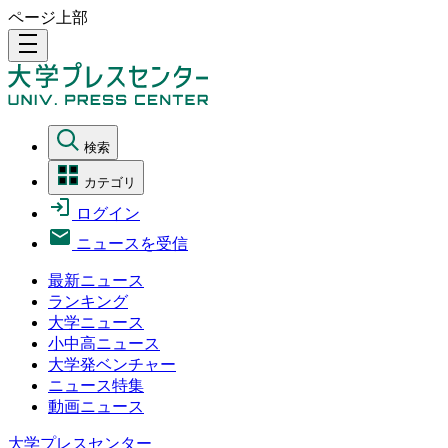
ページ上部
density_medium
検索
カテゴリ
ログイン
ニュースを受信
最新ニュース
ランキング
大学ニュース
小中高ニュース
大学発ベンチャー
ニュース特集
動画ニュース
大学プレスセンター