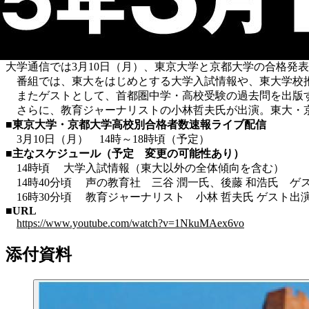
大学通信では3月10日（月）、東京大学と京都大学の合格発表
番組では、東大をはじめとする大学入試情報や、東大学校
またゲストとして、首都圏中学・高校受験の過去問を出版す
さらに、教育ジャーナリストの小林哲夫氏が出演。東大・
■東京大学・京都大学高校別合格者数速報ライブ配信
3月10日（月） 14時～18時頃（予定）
■主なスケジュール（予定 変更の可能性あり）
14時頃 大学入試情報（東大以外の全体傾向を含む）
14時40分頃 声の教育社 三谷 潤一氏、後藤 和浩氏 ゲ
16時30分頃 教育ジャーナリスト 小林 哲夫氏 ゲスト出
■URL
https://www.youtube.com/watch?v=1NkuMAex6vo
添付資料