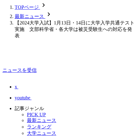
chevron_forward
TOPページ
chevron_forward
最新ニュース
【2024大学入試】1月13日・14日に大学入学共通テスト
実施 文部科学省・各大学は被災受験生への対応を発
表
ニュースを受信
x
youtube
記事ジャンル
PICK UP
最新ニュース
ランキング
大学ニュース