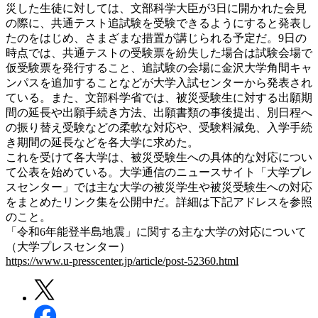
災した生徒に対しては、文部科学大臣が3日に開かれた会見
の際に、共通テスト追試験を受験できるようにすると発表し
たのをはじめ、さまざまな措置が講じられる予定だ。9日の
時点では、共通テストの受験票を紛失した場合は試験会場で
仮受験票を発行すること、追試験の会場に金沢大学角間キャ
ンパスを追加することなどが大学入試センターから発表され
ている。また、文部科学省では、被災受験生に対する出願期
間の延長や出願手続き方法、出願書類の事後提出、別日程へ
の振り替え受験などの柔軟な対応や、受験料減免、入学手続
き期間の延長などを各大学に求めた。
これを受けて各大学は、被災受験生への具体的な対応につい
て公表を始めている。大学通信のニュースサイト「大学プレ
スセンター」では主な大学の被災学生や被災受験生への対応
をまとめたリンク集を公開中だ。詳細は下記アドレスを参照
のこと。
「令和6年能登半島地震」に関する主な大学の対応について
（大学プレスセンター）
https://www.u-presscenter.jp/article/post-52360.html