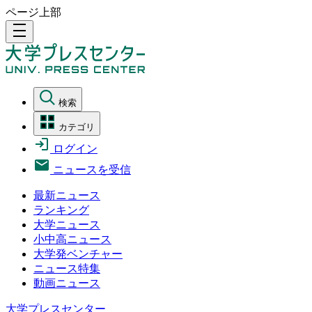
ページ上部
density_medium
検索
カテゴリ
ログイン
ニュースを受信
最新ニュース
ランキング
大学ニュース
小中高ニュース
大学発ベンチャー
ニュース特集
動画ニュース
大学プレスセンター