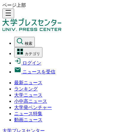
ページ上部
density_medium
検索
カテゴリ
ログイン
ニュースを受信
最新ニュース
ランキング
大学ニュース
小中高ニュース
大学発ベンチャー
ニュース特集
動画ニュース
大学プレスセンター