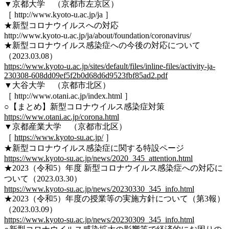
▼京都大学 （京都市左京区）
［ http://www.kyoto-u.ac.jp/ja ］
★新型コロナウイルスへの対応
http://www.kyoto-u.ac.jp/ja/about/foundation/coronavirus/
★新型コロナウイルス感染症への今後の対応について
（2023.03.08）
https://www.kyoto-u.ac.jp/sites/default/files/inline-files/activity-ja-
230308-608dd09ef5f2b0d68d6d9523fbf85ad2.pdf
▼大谷大学 （京都市北区）
［ http://www.otani.ac.jp/index.html ］
○【まとめ】新型コロナウイルス感染症対策
https://www.otani.ac.jp/corona.html
▼京都産業大学 （京都市北区）
［
https://www.kyoto-su.ac.jp/
］
★新型コロナウイルス感染症に関する特設ページ
https://www.kyoto-su.ac.jp/news/2020_345_attention.html
★2023（令和5）年度 新型コロナウイルス感染症への対応に
ついて（2023.03.30）
https://www.kyoto-su.ac.jp/news/20230330_345_info.html
★2023（令和5）年度の授業等の実施方針について（第3報）
（2023.03.09）
https://www.kyoto-su.ac.jp/news/20230309_345_info.html