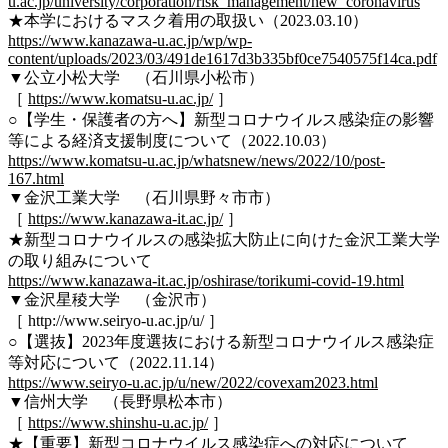
u.ac.jp/university/corporation/risk_management/new_coronavirus
★本学におけるマスク着用の取扱い（2023.03.10）
https://www.kanazawa-u.ac.jp/wp/wp-
content/uploads/2023/03/491de1617d3b335bf0ce7540575f14ca.pdf
▼公立小松大学 （石川県小松市）
［
https://www.komatsu-u.ac.jp/
］
○【学生・保護者の方へ】新型コロナウイルス感染症の影響
等による経済支援制度について（2022.10.03）
https://www.komatsu-u.ac.jp/whatsnew/news/2022/10/post-
167.html
▼金沢工業大学 （石川県野々市市）
［
https://www.kanazawa-it.ac.jp/
］
★新型コロナウイルスの感染拡大防止に向けた金沢工業大学
の取り組みについて
https://www.kanazawa-it.ac.jp/oshirase/torikumi-covid-19.html
▼金沢星稜大学 （金沢市）
［ http://www.seiryo-u.ac.jp/u/ ］
○【選抜】2023年度選抜における新型コロナウイルス感染症
等対応について（2022.11.14）
https://www.seiryo-u.ac.jp/u/new/2022/covexam2023.html
▼信州大学 （長野県松本市）
［
https://www.shinshu-u.ac.jp/
］
★【重要】新型コロナウイルス感染症への対応について