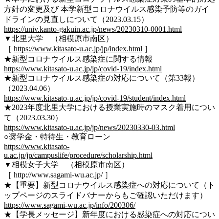
方針の変更及び 本学新型コロナウイルス感染予防等のガイ
ドラインの見直しについて（2023.03.15）
https://univ.kanto-gakuin.ac.jp/news/20230310-0001.html
▼北里大学 （相模原市南区）
［
https://www.kitasato-u.ac.jp/jp/index.html
］
★新型コロナウイルス感染症に関する情報
https://www.kitasato-u.ac.jp/jp/covid-19/index.html
★新型コロナウイルス感染症の対応について（第33報）
（2023.04.06）
https://www.kitasato-u.ac.jp/jp/covid-19/student/index.html
★2023年度北里大学における授業実施時のマスク着用につい
て（2023.03.30）
https://www.kitasato-u.ac.jp/jp/news/20230330-03.html
○奨学金・特待生・教育ローン
https://www.kitasato-
u.ac.jp/jp/campuslife/procedure/scholarship.html
▼相模女子大学 （相模原市南区）
［ http://www.sagami-wu.ac.jp/ ］
★【重要】新型コロナウイルス感染症への対応について（ト
ップページのスライドバナーからもご確認いただけます）
https://www.sagami-wu.ac.jp/info/200306/
★【学長メッセージ】新年度における感染症への対応につい