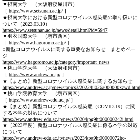
▼摂南大学 （大阪府寝屋川市）
［
https://www.setsunan.ac.jp/
］
★摂南大学における新型コロナウイルス感染症の取り扱いに
ついて（2023.03.10）
https://www.setsunan.ac.jp/news/detail.html?id=5947
▼羽衣国際大学 （堺市西区）
［
https://www.hagoromo.ac.jp/
］
○新型コロナウイルスに関する重要なお知らせ まとめペー
ジ
https://www.hagoromo.ac.jp/category/important_news
▼桃山学院大学 （大阪府和泉市）
［
https://www.andrew.ac.jp/
］
★【まとめ】新型コロナウイルス感染症に関するお知らせ
https://www.andrew.ac.jp/newstopics3/2022/hl026a000000xzwd.htm
▼桃山学院教育大学 （堺市南区）
［
https://www.andrew-edu.ac.jp/
］
★【まとめ】新型コロナウイルス感染症（COVID-19）に関
する本学の対応について
https://www.andrew-edu.ac.jp/news/2020/kpg9ht000000242i.html
★［2023年度］新型コロナウイルス感染症に係る本学の対応
について
https://www.andrew-edu.ac.jp/news/2023/kpg9ht00000072ho-