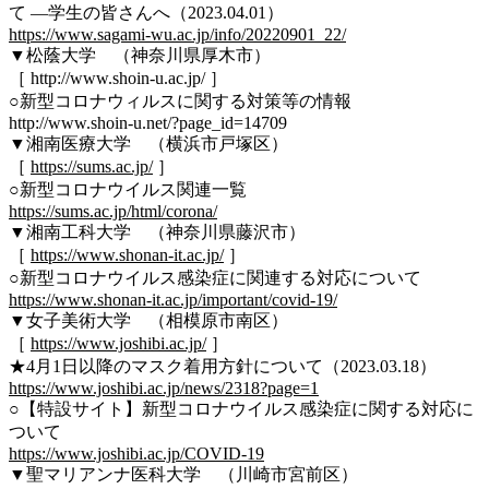
て ―学生の皆さんへ（2023.04.01）
https://www.sagami-wu.ac.jp/info/20220901_22/
▼松蔭大学 （神奈川県厚木市）
［ http://www.shoin-u.ac.jp/ ］
○新型コロナウィルスに関する対策等の情報
http://www.shoin-u.net/?page_id=14709
▼湘南医療大学 （横浜市戸塚区）
［
https://sums.ac.jp/
］
○新型コロナウイルス関連一覧
https://sums.ac.jp/html/corona/
▼湘南工科大学 （神奈川県藤沢市）
［
https://www.shonan-it.ac.jp/
］
○新型コロナウイルス感染症に関連する対応について
https://www.shonan-it.ac.jp/important/covid-19/
▼女子美術大学 （相模原市南区）
［
https://www.joshibi.ac.jp/
］
★4月1日以降のマスク着用方針について（2023.03.18）
https://www.joshibi.ac.jp/news/2318?page=1
○【特設サイト】新型コロナウイルス感染症に関する対応に
ついて
https://www.joshibi.ac.jp/COVID-19
▼聖マリアンナ医科大学 （川崎市宮前区）