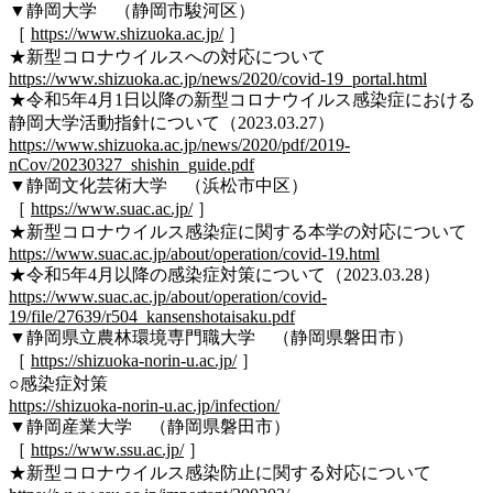
▼静岡大学 （静岡市駿河区）
［
https://www.shizuoka.ac.jp/
］
★新型コロナウイルスへの対応について
https://www.shizuoka.ac.jp/news/2020/covid-19_portal.html
★令和5年4月1日以降の新型コロナウイルス感染症における
静岡大学活動指針について（2023.03.27）
https://www.shizuoka.ac.jp/news/2020/pdf/2019-
nCov/20230327_shishin_guide.pdf
▼静岡文化芸術大学 （浜松市中区）
［
https://www.suac.ac.jp/
］
★新型コロナウイルス感染症に関する本学の対応について
https://www.suac.ac.jp/about/operation/covid-19.html
★令和5年4月以降の感染症対策について（2023.03.28）
https://www.suac.ac.jp/about/operation/covid-
19/file/27639/r504_kansenshotaisaku.pdf
▼静岡県立農林環境専門職大学 （静岡県磐田市）
［
https://shizuoka-norin-u.ac.jp/
］
○感染症対策
https://shizuoka-norin-u.ac.jp/infection/
▼静岡産業大学 （静岡県磐田市）
［
https://www.ssu.ac.jp/
］
★新型コロナウイルス感染防止に関する対応について