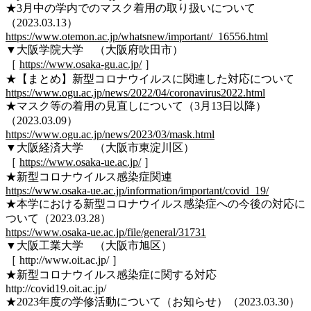
★3月中の学内でのマスク着用の取り扱いについて
（2023.03.13）
https://www.otemon.ac.jp/whatsnew/important/_16556.html
▼大阪学院大学 （大阪府吹田市）
［
https://www.osaka-gu.ac.jp/
］
★【まとめ】新型コロナウイルスに関連した対応について
https://www.ogu.ac.jp/news/2022/04/coronavirus2022.html
★マスク等の着用の見直しについて（3月13日以降）
（2023.03.09）
https://www.ogu.ac.jp/news/2023/03/mask.html
▼大阪経済大学 （大阪市東淀川区）
［
https://www.osaka-ue.ac.jp/
］
★新型コロナウイルス感染症関連
https://www.osaka-ue.ac.jp/information/important/covid_19/
★本学における新型コロナウイルス感染症への今後の対応に
ついて（2023.03.28）
https://www.osaka-ue.ac.jp/file/general/31731
▼大阪工業大学 （大阪市旭区）
［ http://www.oit.ac.jp/ ］
★新型コロナウイルス感染症に関する対応
http://covid19.oit.ac.jp/
★2023年度の学修活動について（お知らせ）（2023.03.30）