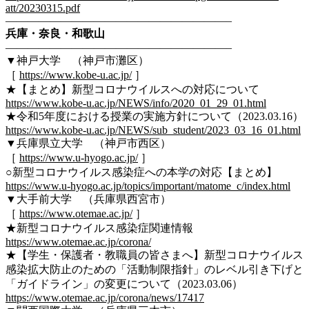
att/20230315.pdf
————————————————————–
兵庫・奈良・和歌山
————————————————————–
▼神戸大学 （神戸市灘区）
［
https://www.kobe-u.ac.jp/
］
★【まとめ】新型コロナウイルスへの対応について
https://www.kobe-u.ac.jp/NEWS/info/2020_01_29_01.html
★令和5年度における授業の実施方針について（2023.03.16）
https://www.kobe-u.ac.jp/NEWS/sub_student/2023_03_16_01.html
▼兵庫県立大学 （神戸市西区）
［
https://www.u-hyogo.ac.jp/
］
○新型コロナウイルス感染症への本学の対応【まとめ】
https://www.u-hyogo.ac.jp/topics/important/matome_c/index.html
▼大手前大学 （兵庫県西宮市）
［
https://www.otemae.ac.jp/
］
★新型コロナウイルス感染症関連情報
https://www.otemae.ac.jp/corona/
★【学生・保護者・教職員の皆さまへ】新型コロナウイルス
感染拡大防止のための「活動制限指針」のレベル引き下げと
「ガイドライン」の変更について（2023.03.06）
https://www.otemae.ac.jp/corona/news/17417