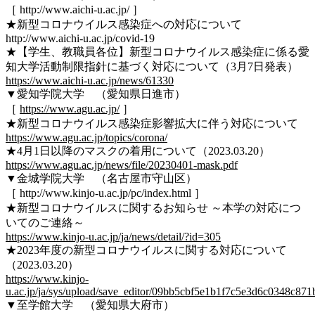
［ http://www.aichi-u.ac.jp/ ］
★新型コロナウイルス感染症への対応について
http://www.aichi-u.ac.jp/covid-19
★【学生、教職員各位】新型コロナウイルス感染症に係る愛
知大学活動制限指針に基づく対応について（3月7日発表）
https://www.aichi-u.ac.jp/news/61330
▼愛知学院大学 （愛知県日進市）
［
https://www.agu.ac.jp/
］
★新型コロナウイルス感染症影響拡大に伴う対応について
https://www.agu.ac.jp/topics/corona/
★4⽉1⽇以降のマスクの着⽤について（2023.03.20）
https://www.agu.ac.jp/news/file/20230401-mask.pdf
▼金城学院大学 （名古屋市守山区）
［ http://www.kinjo-u.ac.jp/pc/index.html ］
★新型コロナウイルスに関するお知らせ ～本学の対応につ
いてのご連絡～
https://www.kinjo-u.ac.jp/ja/news/detail/?id=305
★2023年度の新型コロナウイルスに関する対応について
（2023.03.20）
https://www.kinjo-
u.ac.jp/ja/sys/upload/save_editor/09bb5cbf5e1b1f7c5e3d6c0348c871
▼至学館大学 （愛知県大府市）