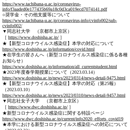
https://www.tachibana-u.ac.jp/coronavirus-
info/f3aaded0e177435b69a18c0d3ca019ecd7074141.pdf
○奨学金・その他支援等について
https://www.tachibana-u.ac.jp/coronavirus-info/cvinfo002/sub-
cvinfo002/
▼同志社大学 （京都市上京区）
［
https://www.doshisha.ac.jp/
］
★【新型コロナウイルス感染症】本学の対応について
https://www.doshisha.ac.jp/information/covid.html
★在学生の皆さんへ（新型コロナウイルス感染症に係る各種
お知らせ）
https://www.doshisha.ac.jp/information/all_currentstudent.html
★2023年度春学期授業について（2023.03.14）
https://www.doshisha.ac.jp/news/2023/0314/news-detail-9475.html
★【新型コロナウイルス感染症】本学の対応（第25報）
（2023.03.10）
https://www.doshisha.ac.jp/news/2023/0310/news-detail-9457.html
▼同志社女子大学 （京都市上京区）
［
https://www.dwc.doshisha.ac.jp/
］
★新型コロナウイルス感染症に関する特設ページ
https://www.dwc.doshisha.ac.jp/current/info2020_efforts_covid19
★本学における新型コロナウイルス感染症への対応について