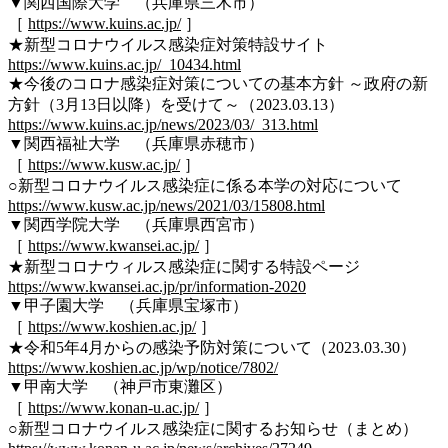
▼関西国際大学 （兵庫県三木市）
［
https://www.kuins.ac.jp/
］
★新型コロナウイルス感染症対策特設サイト
https://www.kuins.ac.jp/_10434.html
★今後のコロナ感染症対策についての基本方針 ～政府の新
方針（3月13日以降）を受けて～（2023.03.13）
https://www.kuins.ac.jp/news/2023/03/_313.html
▼関西福祉大学 （兵庫県赤穂市）
［
https://www.kusw.ac.jp/
］
○新型コロナウイルス感染症に係る本学の対応について
https://www.kusw.ac.jp/news/2021/03/15808.html
▼関西学院大学 （兵庫県西宮市）
［
https://www.kwansei.ac.jp/
］
★新型コロナウィルス感染症に関する特設ページ
https://www.kwansei.ac.jp/pr/information-2020
▼甲子園大学 （兵庫県宝塚市）
［
https://www.koshien.ac.jp/
］
★令和5年4月からの感染予防対策について（2023.03.30）
https://www.koshien.ac.jp/wp/notice/7802/
▼甲南大学 （神戸市東灘区）
［
https://www.konan-u.ac.jp/
］
○新型コロナウイルス感染症に関するお知らせ（まとめ）