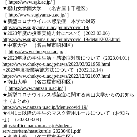
［
https://www.sgk.ac.jp/
］
▼椙山女学園大学 （名古屋市千種区）
［ http://www.sugiyama-u.ac.jp/ ］
★新型コロナウイルス感染症 本学の対応
https://www.sugiyama-u.ac.jp/univ/covid-19/
★2023年度の授業実施方針について（2023.03.06）
https://www.sugiyama-u.ac.jp/univ/covid-19/detail/2023.html
▼中京大学 （名古屋市昭和区）
［
https://www.chukyo-u.ac.jp/
］
★2023年度の学生生活・感染症対策について（2023.04.01）
https://www.chukyo-u.ac.jp/news/2023/03/021959.html
○2023年度授業実施方法について（2022.12.14）
https://www.chukyo-u.ac.jp/news/2022/12/021607.html
▼南山大学 （名古屋市昭和区）
［
https://www.nanzan-u.ac.jp/
］
★新型コロナウイルス感染症に関する南山大学からのお知ら
せ（まとめ）
https://www.nanzan-u.ac.jp/Menu/covid-19/
★4月1日以降の学生のマスク着用ルールについて（お知ら
せ）（2023.03.09）
https://office.nanzan-u.ac.jp/student-
services/item/masukurule_20230401.pdf
▼名城大学 （名古屋市天白区）