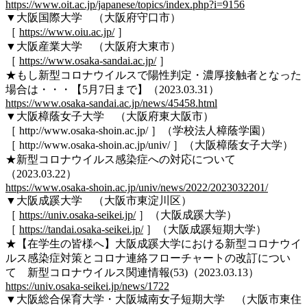
https://www.oit.ac.jp/japanese/topics/index.php?i=9156
▼大阪国際大学 （大阪府守口市）
［
https://www.oiu.ac.jp/
］
▼大阪産業大学 （大阪府大東市）
［
https://www.osaka-sandai.ac.jp/
］
★もし新型コロナウイルスで陽性判定・濃厚接触者となった
場合は・・・【5月7日まで】（2023.03.31）
https://www.osaka-sandai.ac.jp/news/45458.html
▼大阪樟蔭女子大学 （大阪府東大阪市）
［ http://www.osaka-shoin.ac.jp/ ］（学校法人樟蔭学園）
［ http://www.osaka-shoin.ac.jp/univ/ ］（大阪樟蔭女子大学）
★新型コロナウイルス感染症への対応について
（2023.03.22）
https://www.osaka-shoin.ac.jp/univ/news/2022/2023032201/
▼大阪成蹊大学 （大阪市東淀川区）
［
https://univ.osaka-seikei.jp/
］（大阪成蹊大学）
［
https://tandai.osaka-seikei.jp/
］（大阪成蹊短期大学）
★【在学生の皆様へ】大阪成蹊大学における新型コロナウイ
ルス感染症対策とコロナ連絡フローチャートの改訂につい
て 新型コロナウイルス関連情報(53)（2023.03.13）
https://univ.osaka-seikei.jp/news/1722
▼大阪総合保育大学・大阪城南女子短期大学 （大阪市東住