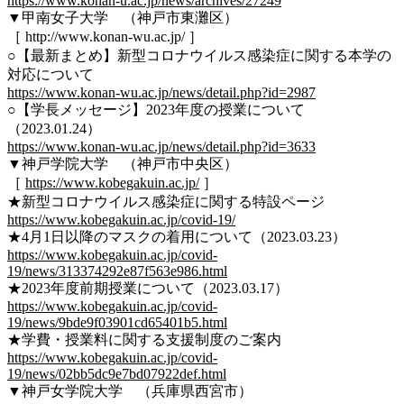
https://www.konan-u.ac.jp/news/archives/27249
▼甲南女子大学 （神戸市東灘区）
［ http://www.konan-wu.ac.jp/ ］
○【最新まとめ】新型コロナウイルス感染症に関する本学の
対応について
https://www.konan-wu.ac.jp/news/detail.php?id=2987
○【学長メッセージ】2023年度の授業について
（2023.01.24）
https://www.konan-wu.ac.jp/news/detail.php?id=3633
▼神戸学院大学 （神戸市中央区）
［
https://www.kobegakuin.ac.jp/
］
★新型コロナウイルス感染症に関する特設ページ
https://www.kobegakuin.ac.jp/covid-19/
★4月1日以降のマスクの着用について（2023.03.23）
https://www.kobegakuin.ac.jp/covid-
19/news/313374292e87f563e986.html
★2023年度前期授業について（2023.03.17）
https://www.kobegakuin.ac.jp/covid-
19/news/9bde9f03901cd65401b5.html
★学費・授業料に関する支援制度のご案内
https://www.kobegakuin.ac.jp/covid-
19/news/02bb5dc9e7bd07922def.html
▼神戸女学院大学 （兵庫県西宮市）