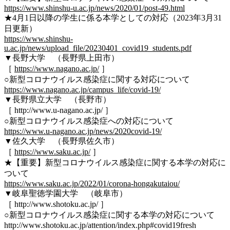
https://www.shinshu-u.ac.jp/news/2020/01/post-49.html
★4月1日以降の学生に係る本学としての対応（2023年3月31
日更新）
https://www.shinshu-
u.ac.jp/news/upload_file/20230401_covid19_students.pdf
▼長野大学 （長野県上田市）
［
https://www.nagano.ac.jp/
］
○新型コロナウイルス感染症に関する対応について
https://www.nagano.ac.jp/campus_life/covid-19/
▼長野県立大学 （長野市）
［ http://www.u-nagano.ac.jp/ ］
○新型コロナウイルス感染症への対応について
https://www.u-nagano.ac.jp/news/2020covid-19/
▼佐久大学 （長野県佐久市）
［
https://www.saku.ac.jp/
］
★【重要】新型コロナウイルス感染症に関する本学の対応に
ついて
https://www.saku.ac.jp/2022/01/corona-hongakutaiou/
▼岐阜聖徳学園大学 （岐阜市）
［ http://www.shotoku.ac.jp/ ］
○新型コロナウイルス感染症に関する本学の対応について
http://www.shotoku.ac.jp/attention/index.php#covid19fresh