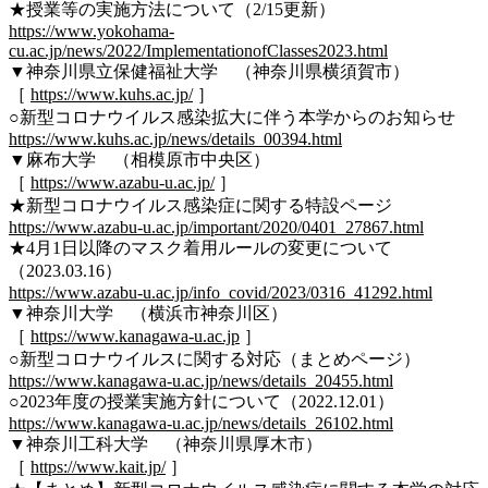
★授業等の実施方法について（2/15更新）
https://www.yokohama-
cu.ac.jp/news/2022/ImplementationofClasses2023.html
▼神奈川県立保健福祉大学 （神奈川県横須賀市）
［
https://www.kuhs.ac.jp/
］
○新型コロナウイルス感染拡大に伴う本学からのお知らせ
https://www.kuhs.ac.jp/news/details_00394.html
▼麻布大学 （相模原市中央区）
［
https://www.azabu-u.ac.jp/
］
★新型コロナウイルス感染症に関する特設ページ
https://www.azabu-u.ac.jp/important/2020/0401_27867.html
★4月1日以降のマスク着用ルールの変更について
（2023.03.16）
https://www.azabu-u.ac.jp/info_covid/2023/0316_41292.html
▼神奈川大学 （横浜市神奈川区）
［
https://www.kanagawa-u.ac.jp
］
○新型コロナウイルスに関する対応（まとめページ）
https://www.kanagawa-u.ac.jp/news/details_20455.html
○2023年度の授業実施方針について（2022.12.01）
https://www.kanagawa-u.ac.jp/news/details_26102.html
▼神奈川工科大学 （神奈川県厚木市）
［
https://www.kait.jp/
］