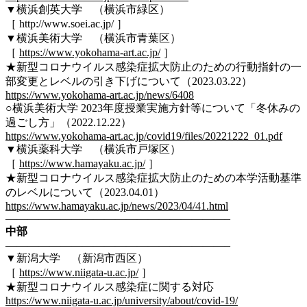
▼横浜創英大学 （横浜市緑区）
［ http://www.soei.ac.jp/ ］
▼横浜美術大学 （横浜市青葉区）
［
https://www.yokohama-art.ac.jp/
］
★新型コロナウイルス感染症拡大防止のための行動指針の一
部変更とレベルの引き下げについて（2023.03.22）
https://www.yokohama-art.ac.jp/news/6408
○横浜美術大学 2023年度授業実施方針等について「冬休みの
過ごし方」（2022.12.22）
https://www.yokohama-art.ac.jp/covid19/files/20221222_01.pdf
▼横浜薬科大学 （横浜市戸塚区）
［
https://www.hamayaku.ac.jp/
］
★新型コロナウイルス感染症拡大防止のための本学活動基準
のレベルについて（2023.04.01）
https://www.hamayaku.ac.jp/news/2023/04/41.html
————————————————————–
中部
————————————————————–
▼新潟大学 （新潟市西区）
［
https://www.niigata-u.ac.jp/
］
★新型コロナウイルス感染症に関する対応
https://www.niigata-u.ac.jp/university/about/covid-19/