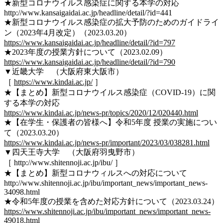
★新型コロナウイルス感染症に関する本学の対応
http://www.kansaigaidai.ac.jp/headline/detail/?id=441
★新型コロナウイルス感染症の拡大予防のためのガイドライ
ン（2023年4月改定）（2023.03.20）
https://www.kansaigaidai.ac.jp/headline/detail/?id=797
★2023年度の授業方針について（2023.02.09）
https://www.kansaigaidai.ac.jp/headline/detail/?id=790
▼近畿大学 （大阪府東大阪市）
［
https://www.kindai.ac.jp/
］
★【まとめ】新型コロナウイルス感染症（COVID-19）に関
する本学の対応
https://www.kindai.ac.jp/news-pr/topics/2020/12/020440.html
★【在学生・保護者の皆様へ】令和5年度 授業の実施につい
て（2023.03.20）
https://www.kindai.ac.jp/news-pr/important/2023/03/038281.html
▼四天王寺大学 （大阪府羽曳野市）
［ http://www.shitennoji.ac.jp/ibu/ ］
★【まとめ】新型コロナウィルスへの対応について
http://www.shitennoji.ac.jp/ibu/important_news/important_news-
34098.html
★令和5年度の授業を含めた対応方針について（2023.03.24）
https://www.shitennoji.ac.jp/ibu/important_news/important_news-
49018.html