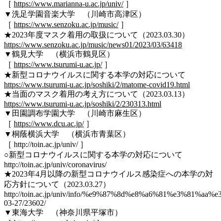
［
https://www.marianna-u.ac.jp/univ/
］
▼洗足学園音楽大学 （川崎市高津区）
［
https://www.senzoku.ac.jp/music/
］
★2023年度マスク着用の取扱について（2023.03.30）
https://www.senzoku.ac.jp/music/news01/2023/03/63418
▼鶴見大学 （横浜市鶴見区）
［
https://www.tsurumi-u.ac.jp/
］
★新型コロナウイルスに関する本学の対応について
https://www.tsurumi-u.ac.jp/soshiki/2/matome-covid19.html
★当面のマスク着用の考え方について（2023.03.13）
https://www.tsurumi-u.ac.jp/soshiki/2/230313.html
▼田園調布学園大学 （川崎市麻生区）
［
https://www.dcu.ac.jp/
］
▼桐蔭横浜大学 （横浜市青葉区）
［ http://toin.ac.jp/univ/ ］
○新型コロナウイルスに関する本学の対応について
http://toin.ac.jp/univ/coronavirus/
★2023年4月以降の新型コロナウイルス感染症への本学の対
応方針について（2023.03.27）
http://toin.ac.jp/univ/info/%e9%87%8d%e8%a6%81%e3%81%
03-27/23602/
▼東海大学 （神奈川県平塚市）