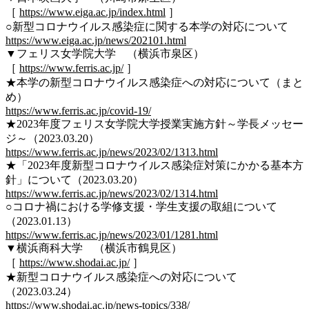
［
https://www.eiga.ac.jp/index.html
］
○新型コロナウイルス感染症に関する本学の対応について
https://www.eiga.ac.jp/news/202101.html
▼フェリス女学院大学 （横浜市泉区）
［
https://www.ferris.ac.jp/
］
★本学の新型コロナウイルス感染症への対応について（まと
め）
https://www.ferris.ac.jp/covid-19/
★2023年度フェリス女学院大学授業実施方針～学長メッセー
ジ～（2023.03.20）
https://www.ferris.ac.jp/news/2023/02/1313.html
★「2023年度新型コロナウイルス感染症対策にかかる基本方
針」について（2023.03.20）
https://www.ferris.ac.jp/news/2023/02/1314.html
○コロナ禍における学修支援・学生支援の取組について
（2023.01.13）
https://www.ferris.ac.jp/news/2023/01/1281.html
▼横浜商科大学 （横浜市鶴見区）
［
https://www.shodai.ac.jp/
］
★新型コロナウイルス感染症への対応について
（2023.03.24）
https://www.shodai.ac.jp/news-topics/338/