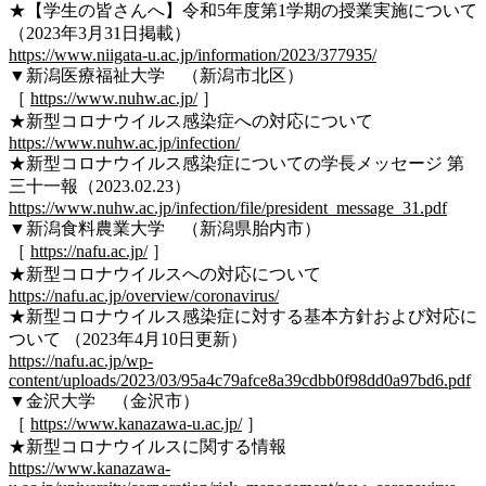
★【学生の皆さんへ】令和5年度第1学期の授業実施について
（2023年3月31日掲載）
https://www.niigata-u.ac.jp/information/2023/377935/
▼新潟医療福祉大学 （新潟市北区）
［
https://www.nuhw.ac.jp/
］
★新型コロナウイルス感染症への対応について
https://www.nuhw.ac.jp/infection/
★新型コロナウイルス感染症についての学長メッセージ 第
三十一報（2023.02.23）
https://www.nuhw.ac.jp/infection/file/president_message_31.pdf
▼新潟食料農業大学 （新潟県胎内市）
［
https://nafu.ac.jp/
］
★新型コロナウイルスへの対応について
https://nafu.ac.jp/overview/coronavirus/
★新型コロナウイルス感染症に対する基本方針および対応に
ついて （2023年4月10日更新）
https://nafu.ac.jp/wp-
content/uploads/2023/03/95a4c79afce8a39cdbb0f98dd0a97bd6.pdf
▼金沢大学 （金沢市）
［
https://www.kanazawa-u.ac.jp/
］
★新型コロナウイルスに関する情報
https://www.kanazawa-