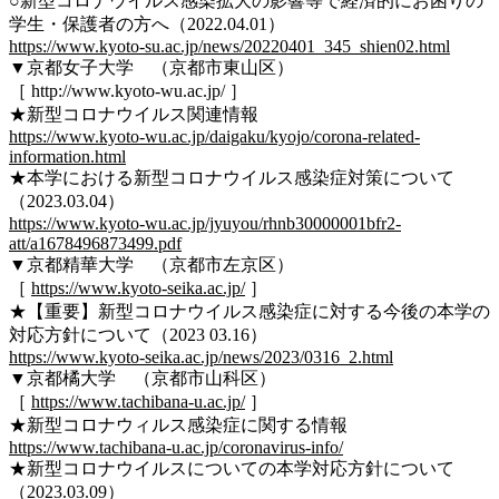
○新型コロナウイルス感染拡大の影響等で経済的にお困りの
学生・保護者の方へ（2022.04.01）
https://www.kyoto-su.ac.jp/news/20220401_345_shien02.html
▼京都女子大学 （京都市東山区）
［ http://www.kyoto-wu.ac.jp/ ］
★新型コロナウイルス関連情報
https://www.kyoto-wu.ac.jp/daigaku/kyojo/corona-related-
information.html
★本学における新型コロナウイルス感染症対策について
（2023.03.04）
https://www.kyoto-wu.ac.jp/jyuyou/rhnb30000001bfr2-
att/a1678496873499.pdf
▼京都精華大学 （京都市左京区）
［
https://www.kyoto-seika.ac.jp/
］
★【重要】新型コロナウイルス感染症に対する今後の本学の
対応方針について（2023 03.16）
https://www.kyoto-seika.ac.jp/news/2023/0316_2.html
▼京都橘大学 （京都市山科区）
［
https://www.tachibana-u.ac.jp/
］
★新型コロナウィルス感染症に関する情報
https://www.tachibana-u.ac.jp/coronavirus-info/
★新型コロナウイルスについての本学対応方針について
（2023.03.09）