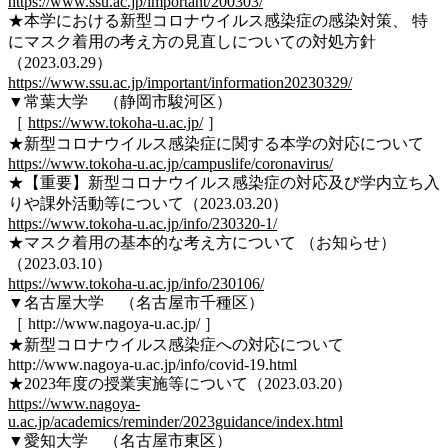
https://www.ssu.ac.jp/important/200303/
★本学における新型コロナウイルス感染症の感染対策、 特
にマスク着用の考え方の見直しについての対処方針
（2023.03.29）
https://www.ssu.ac.jp/important/information20230329/
▼常葉大学 （静岡市駿河区）
［
https://www.tokoha-u.ac.jp/
］
★新型コロナウイルス感染症に関する本学の対応について
https://www.tokoha-u.ac.jp/campuslife/coronavirus/
★【重要】新型コロナウイルス感染症の対応及び学内立ち入
りや課外活動等について（2023.03.20）
https://www.tokoha-u.ac.jp/info/230320-1/
★マスク着用の基本的な考え方について （お知らせ）
（2023.03.10）
https://www.tokoha-u.ac.jp/info/230106/
▼名古屋大学 （名古屋市千種区）
［ http://www.nagoya-u.ac.jp/ ］
★新型コロナウイルス感染症への対応について
http://www.nagoya-u.ac.jp/info/covid-19.html
★2023年度の授業実施等について（2023.03.20）
https://www.nagoya-
u.ac.jp/academics/reminder/2023guidance/index.html
▼愛知大学 （名古屋市東区）