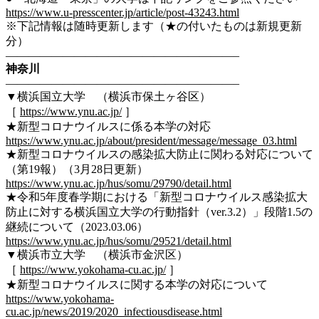
https://www.u-presscenter.jp/article/post-43243.html
※下記情報は随時更新します（★の付いたものは新規更新
分）
————————————————————–
神奈川
————————————————————–
▼横浜国立大学 （横浜市保土ヶ谷区）
［
https://www.ynu.ac.jp/
］
★新型コロナウイルスに係る本学の対応
https://www.ynu.ac.jp/about/president/message/message_03.html
★新型コロナウイルスの感染拡大防止に関わる対応について
（第19報）（3月28日更新）
https://www.ynu.ac.jp/hus/somu/29790/detail.html
★令和5年度春学期における「新型コロナウイルス感染拡大
防止に対する横浜国立大学の行動指針（ver.3.2）」段階1.5の
継続について（2023.03.06）
https://www.ynu.ac.jp/hus/somu/29521/detail.html
▼横浜市立大学 （横浜市金沢区）
［
https://www.yokohama-cu.ac.jp/
］
★新型コロナウイルスに関する本学の対応について
https://www.yokohama-
cu.ac.jp/news/2019/2020_infectiousdisease.html