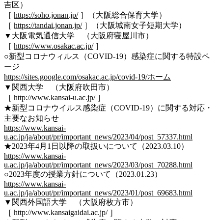
吉区）
［
https://soho.jonan.jp/
］（大阪総合保育大学）
［
https://tandai.jonan.jp/
］（大阪城南女子短期大学）
▼大阪電気通信大学 （大阪府寝屋川市）
［
https://www.osakac.ac.jp/
］
○新型コロナウィルス（COVID-19）感染症に関する特設ペ
ージ
https://sites.google.com/osakac.ac.jp/covid-19/ホーム
▼関西大学 （大阪府吹田市）
［ http://www.kansai-u.ac.jp/ ］
★新型コロナウイルス感染症（COVID-19）に関する対応・
主要なお知らせ
https://www.kansai-
u.ac.jp/ja/about/pr/important_news/2023/04/post_57337.html
★2023年4月1日以降の取扱いについて（2023.03.10）
https://www.kansai-
u.ac.jp/ja/about/pr/important_news/2023/03/post_70288.html
○2023年度の授業方針について（2023.01.23）
https://www.kansai-
u.ac.jp/ja/about/pr/important_news/2023/01/post_69683.html
▼関西外国語大学 （大阪府枚方市）
［ http://www.kansaigaidai.ac.jp/ ］