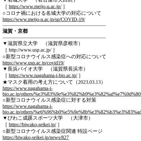
［
https://www.meijo-u.ac.jp/
］
○コロナ禍における名城大学の対応について
https://www.meijo-u.ac.jp/sp/COVID-19/
————————————————————–
滋賀・京都
————————————————————–
▼滋賀県立大学 （滋賀県彦根市）
［ http://www.usp.ac.jp/ ］
○新型コロナウイルス感染症への対応について
https://www.usp.ac.jp/covid19/
▼長浜バイオ大学 （滋賀県長浜市）
［
https://www.nagahama-i-bio.ac.jp/
］
★マスク着用の考え方について（2023.03.13）
https://www.nagahama-i-
bio.ac.jp/others/%e3%83%9e%e3%82%b9%e3%82%af%e7%9
○新型コロナウイルス感染症に対する対策
https://www.nagahama-i-
bio.ac.jp/others/%e6%96%b0%e5%9e%8b%e3%82%b3%e3%
▼びわこ成蹊スポーツ大学 （大津市）
［
https://biwako-seikei.jp/
］
○新型コロナウイルス感染症関連 特設ページ
https://biwako-seikei.jp/news/827