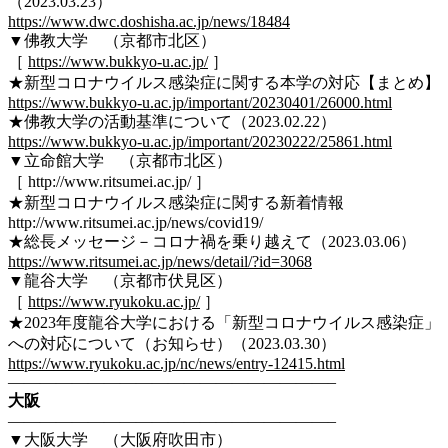
（2023.03.23）
https://www.dwc.doshisha.ac.jp/news/18484
▼佛教大学 （京都市北区）
［
https://www.bukkyo-u.ac.jp/
］
★新型コロナウイルス感染症に関する本学の対応【まとめ】
https://www.bukkyo-u.ac.jp/important/20230401/26000.html
★佛教大学の活動基準について（2023.02.22）
https://www.bukkyo-u.ac.jp/important/20230222/25861.html
▼立命館大学 （京都市北区）
［ http://www.ritsumei.ac.jp/ ］
★新型コロナウイルス感染症に関する新着情報
http://www.ritsumei.ac.jp/news/covid19/
★総長メッセージ－コロナ禍を乗り越えて（2023.03.06）
https://www.ritsumei.ac.jp/news/detail/?id=3068
▼龍谷大学 （京都市伏見区）
［
https://www.ryukoku.ac.jp/
］
★2023年度龍谷大学における「新型コロナウイルス感染症」
への対応について（お知らせ）（2023.03.30）
https://www.ryukoku.ac.jp/nc/news/entry-12415.html
————————————————————–
大阪
————————————————————–
▼大阪大学 （大阪府吹田市）