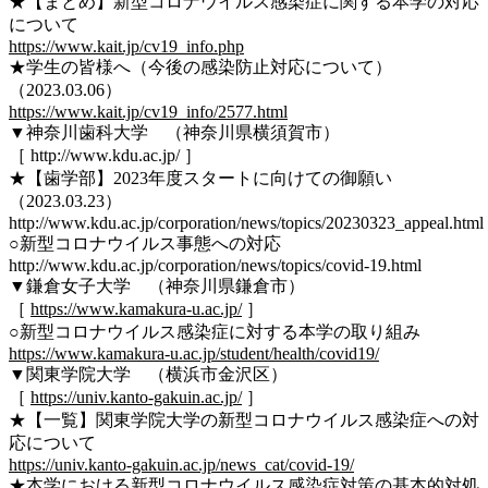
★【まとめ】新型コロナウイルス感染症に関する本学の対応
について
https://www.kait.jp/cv19_info.php
★学生の皆様へ（今後の感染防止対応について）
（2023.03.06）
https://www.kait.jp/cv19_info/2577.html
▼神奈川歯科大学 （神奈川県横須賀市）
［ http://www.kdu.ac.jp/ ］
★【歯学部】2023年度スタートに向けての御願い
（2023.03.23）
http://www.kdu.ac.jp/corporation/news/topics/20230323_appeal.html
○新型コロナウイルス事態への対応
http://www.kdu.ac.jp/corporation/news/topics/covid-19.html
▼鎌倉女子大学 （神奈川県鎌倉市）
［
https://www.kamakura-u.ac.jp/
］
○新型コロナウイルス感染症に対する本学の取り組み
https://www.kamakura-u.ac.jp/student/health/covid19/
▼関東学院大学 （横浜市金沢区）
［
https://univ.kanto-gakuin.ac.jp/
］
★【一覧】関東学院大学の新型コロナウイルス感染症への対
応について
https://univ.kanto-gakuin.ac.jp/news_cat/covid-19/
★本学における新型コロナウイルス感染症対策の基本的対処