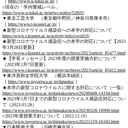
［
https://www.u-tokai.ac.jp/
］
○現在の「学内警戒レベル」
https://www.u-tokai.ac.jp/news-notice/52605/
▼東京工芸大学 （東京都中野区／神奈川県厚木市）
［
https://www.t-kougei.ac.jp/
］
★新型コロナウイルス感染症への本学の対応について
https://www.t-kougei.ac.jp/activity/info/covid19/
★新型コロナウイルス感染症への本学の対応について【2023
年3月28日更新】
https://www.t-kougei.ac.jp/activity/archives/2023/article_85477.html
★【学長メッセージ】2023年度の授業実施方針について
（2023年2月7日更新）
https://www.t-kougei.ac.jp/activity/archives/2023/article_85412.html
▼東洋英和女学院大学 （横浜市緑区）
［
https://www.toyoeiwa.ac.jp/daigaku/
］
★本学の新型コロナウイルスに関する対応について（一覧）
https://www.toyoeiwa.ac.jp/daigaku/news/20200408-14194.html
★2023年5月7日までの新型コロナウイルス感染症対応につい
て（2023.03.28）
https://www.toyoeiwa.ac.jp/daigaku/news/20230328-16990.html
○2023年度授業方針について（2022.12.19）
https://www.toyoeiwa.ac.jp/daigaku/news/20221219-16343.html
▼日本映画大学 （川崎市麻生区）