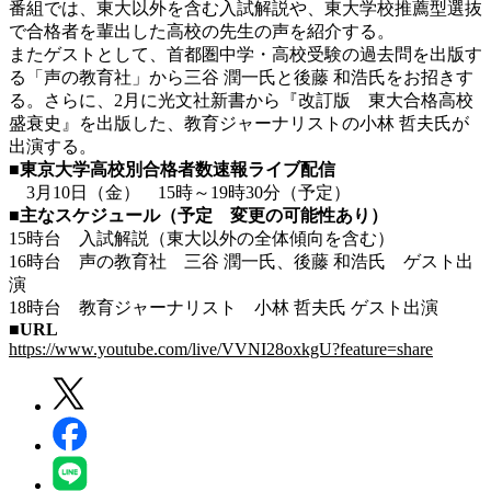
番組では、東大以外を含む入試解説や、東大学校推薦型選抜
で合格者を輩出した高校の先生の声を紹介する。
またゲストとして、首都圏中学・高校受験の過去問を出版す
る「声の教育社」から三谷 潤一氏と後藤 和浩氏をお招きす
る。さらに、2月に光文社新書から『改訂版 東大合格高校
盛衰史』を出版した、教育ジャーナリストの小林 哲夫氏が
出演する。
■東京大学高校別合格者数速報ライブ配信
3月10日（金） 15時～19時30分（予定）
■主なスケジュール（予定 変更の可能性あり）
15時台 入試解説（東大以外の全体傾向を含む）
16時台 声の教育社 三谷 潤一氏、後藤 和浩氏 ゲスト出
演
18時台 教育ジャーナリスト 小林 哲夫氏 ゲスト出演
■URL
https://www.youtube.com/live/VVNI28oxkgU?feature=share