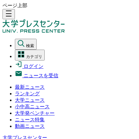
ページ上部
density_medium
検索
カテゴリ
ログイン
ニュースを受信
最新ニュース
ランキング
大学ニュース
小中高ニュース
大学発ベンチャー
ニュース特集
動画ニュース
大学プレスセンター