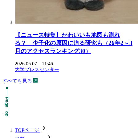
【ニュース特集】かわいいも地図も測れ
る？ 少子化の原因に迫る研究も（26年2～3
月のアクセスランキング30）
2026.05.07 11:46
大学プレスセンター
すべてを見る
chevron_forward
TOPページ
chevron_forward