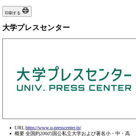
print
印刷する
大学プレスセンター
URL
https://www.u-presscenter.jp/
概要
全国約200の国公私立大学および著名小・中・高