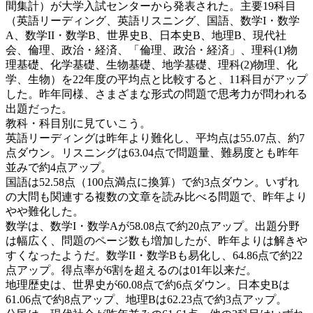
間集計）が大学入試センターから発表された。主要19科目
（英語リーディング、英語リスニング、国語、数学I・数学
A、数学II・数学B、世界史B、日本史B、地理B、現代社
会、倫理、政治・経済、「倫理、政治・経済」、理科(1)物
理基礎、化学基礎、生物基礎、地学基礎、理科(2)物理、化
学、生物）を22年度の平均点と比較すると、11科目がアップ
した。昨年同様、さまざまな形式の問題で思考力が問われる
出題だった。
教科・科目別に見ていこう。
英語リーディングは昨年より難化し、平均点は55.07点、約7
点ダウン。リスニングは63.04点で問題量、難易度とも昨年
並みで約4点アップ。
国語は52.58点（100点満点に換算）で約3点ダウン。いずれ
の大問も関連する複数の文章を読み比べる問題で、昨年より
やや難化した。
数学は、数学I・数学Aが58.08点で約20点アップ。出題分野
は幅広く、問題のページ数も増加したが、昨年よりは解きや
すくなったようだ。数学II・数学Bも易化し、64.86点で約22
点アップ。得点率が6割を超えるのは01年以来だ。
地理歴史は、世界史が60.08点で約6点ダウン。日本史Bは
61.06点で約8点アップ、地理Bは62.23点で約3点アップ。