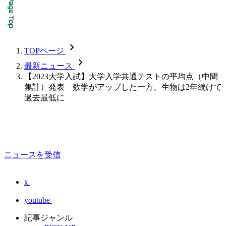
chevron_forward
TOPページ
chevron_forward
最新ニュース
【2023大学入試】大学入学共通テストの平均点（中間
集計）発表 数学がアップした一方、生物は2年続けて
過去最低に
ニュースを受信
x
youtube
記事ジャンル