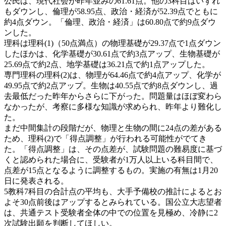
公民は、現代社会が昨年並みの61.61点。他の3科目はいずれ
もダウンし、倫理が58.95点、政治・経済が52.39点でともに
約4点ダウン。「倫理、政治・経済」は60.80点で約9点ダウ
ンした。
理科は理科(1)（50点満点）の物理基礎が29.37点で1点ダウン
したほかは、化学基礎が30.61点で約3点アップ、生物基礎が
25.69点で約2点、地学基礎は36.21点で約1点アップした。
専門理科の理科(2)は、物理が64.46点で約4点アップ、化学が
49.95点で約2点アップ。生物は40.55点で約8点ダウンし、過
去最低だった昨年からさらに下がった。問題量はほぼ変わら
なかったが、考察に多様な知識が求められ、昨年より難化し
た。
まだ中間集計の段階だが、物理と生物の間に24点の差がある
ため、理科(2)で「得点調整」が行われる可能性がでてき
た。「得点調整」は、その点差が、試験問題の難易度に基づ
くと認められた場合に、受験者が1万人以上いる科目間で、
点差が15点となるように調整するもの。実施の有無は1月20
日に発表される。
5教科7科目の合計点の平均も、大手予備校の推計によるとお
よそ30点前後はアップするとみられている。国公立大志望者
は、共通テスト受験者全体の中での位置を見極め、冷静に2
次試験出願を判断してほしい。