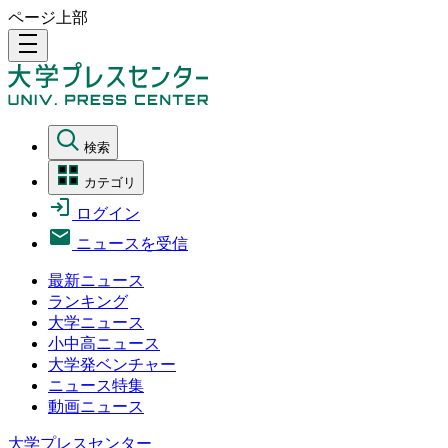
ページ上部
density_medium
検索
カテゴリ
ログイン
ニュースを受信
最新ニュース
ランキング
大学ニュース
小中高ニュース
大学発ベンチャー
ニュース特集
動画ニュース
大学プレスセンター