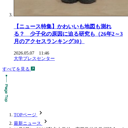
【ニュース特集】かわいいも地図も測れ
る？ 少子化の原因に迫る研究も（26年2～3
月のアクセスランキング30）
2026.05.07 11:46
大学プレスセンター
すべてを見る
chevron_forward
TOPページ
chevron_forward
最新ニュース