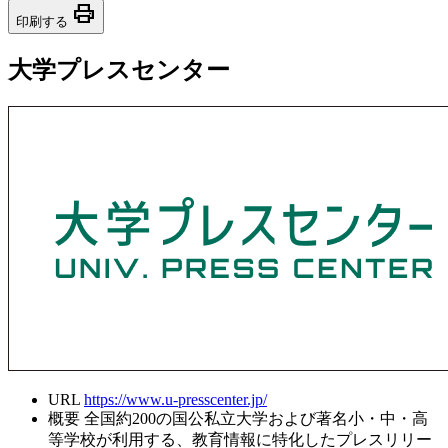
print
印刷する
大学プレスセンター
URL
https://www.u-presscenter.jp/
概要
全国約200の国公私立大学および著名小・中・高
等学校が利用する、教育情報に特化したプレスリリー