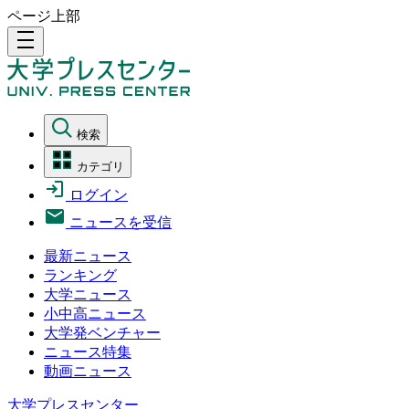
ページ上部
density_medium
検索
カテゴリ
ログイン
ニュースを受信
最新ニュース
ランキング
大学ニュース
小中高ニュース
大学発ベンチャー
ニュース特集
動画ニュース
大学プレスセンター