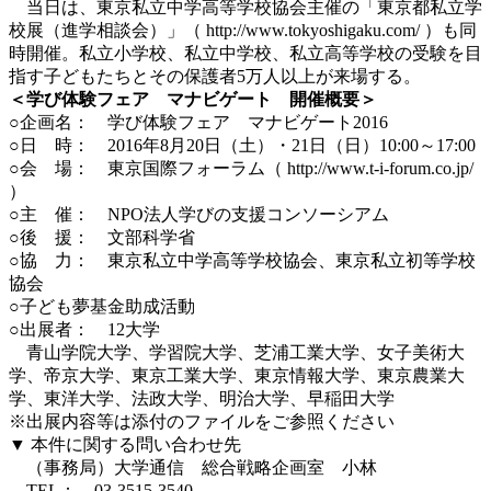
当日は、東京私立中学高等学校協会主催の「東京都私立学
校展（進学相談会）」（ http://www.tokyoshigaku.com/ ）も同
時開催。私立小学校、私立中学校、私立高等学校の受験を目
指す子どもたちとその保護者5万人以上が来場する。
＜学び体験フェア マナビゲート 開催概要＞
○企画名： 学び体験フェア マナビゲート2016
○日 時： 2016年8月20日（土）・21日（日）10:00～17:00
○会 場： 東京国際フォーラム（ http://www.t-i-forum.co.jp/
）
○主 催： NPO法人学びの支援コンソーシアム
○後 援： 文部科学省
○協 力： 東京私立中学高等学校協会、東京私立初等学校
協会
○子ども夢基金助成活動
○出展者： 12大学
青山学院大学、学習院大学、芝浦工業大学、女子美術大
学、帝京大学、東京工業大学、東京情報大学、東京農業大
学、東洋大学、法政大学、明治大学、早稲田大学
※出展内容等は添付のファイルをご参照ください
▼ 本件に関する問い合わせ先
（事務局）大学通信 総合戦略企画室 小林
TEL： 03-3515-3540