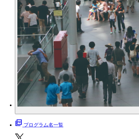
picture_as_pdf
プログラム名一覧