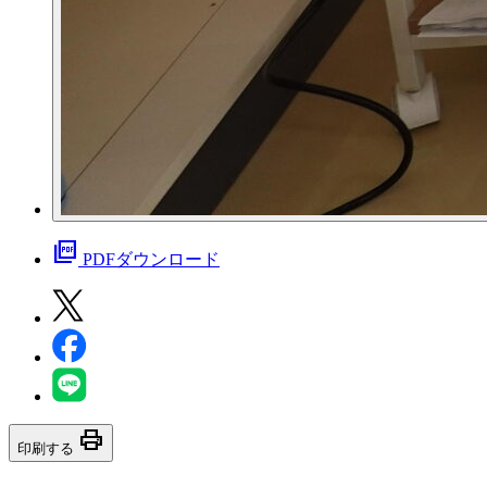
picture_as_pdf
PDFダウンロード
print
印刷する