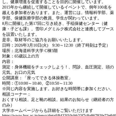
し、健康増進を促進することを目的に開催しています。
2015年から継続して開催しているイベントで、例年100名を
越える参加者があります。また、運営には、情報科学部、薬
学部、保健医療学部の教員、学生が関わっています。
8月に開催した第17回に引き続き、手稲保健センター（健
康・子ども課）、雪印メグミルク株式会社と連携してブース
を設置いたします。
是非、取材等のご協力をお願いいたします。
日時：2026年3月10日(火) 9:30～12:30（終了時刻は予定）
場所：北海道科学大学 C棟5階
対象：65歳以上の方
内容：
測定：身体機能をチェックしよう！、問診、血圧測定、頭の
元気、お口の元気
公開講座：「座ってできる体操教室」
時間：①10:00～10:40、②10:50～11:30
※同じ内容を実施します。お好きな時間帯に参加ください。
相談コーナー：
おくすり相談、足と靴の相談、結果のお知らせ（継続者の方
のみ）
大学ホームページからも詳細をご覧いただけます
https://www.hus.ac.jp/news/detail/9422f10cbb22f7c9a86792fe72e9