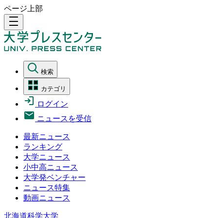
ページ上部
density_medium
検索
カテゴリ
ログイン
ニュースを受信
最新ニュース
ランキング
大学ニュース
小中高ニュース
大学発ベンチャー
ニュース特集
動画ニュース
北海道科学大学